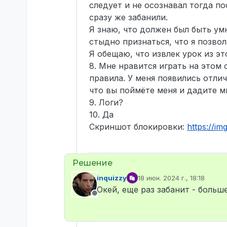
следует и не осознавал тогда по
сразу же забанили.
Я знаю, что должен был быть ум
стыдно признаться, что я позво
Я обещаю, что извлек урок из э
8. Мне нравится играть на этом
правила. У меня появились отли
что вы поймёте меня и дадите м
9. Логи?
10. Да
Скриншот блокировки:
https://i
inquizzy
18 июн. 2024 г., 18:18
отредактировано
Окей, еще раз забанит - больш
Не в сети