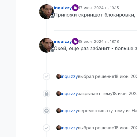
inquizzy
17 июн. 2024 г., 19:15
отредактировано
Приложи скриншот блокировки, и
Не в сети
inquizzy
18 июн. 2024 г., 18:18
отредактировано
Окей, еще раз забанит - больше 
Не в сети
inquizzy
выбрал решение
18 июн. 202
inquizzy
закрывает тему
18 июн. 2024
inquizzy
переместил эту тему из На
inquizzy
выбрал решение
18 июн. 202