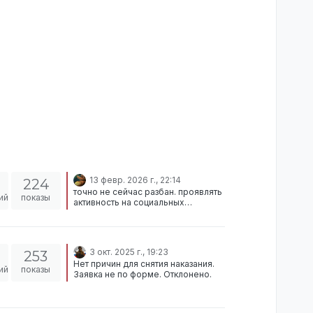
13 февр. 2026 г., 22:14
224
точно не сейчас разбан. проявлять
ий
показы
активность на социальных
площадках будешь - там
посмотрим. отклонено.
3 окт. 2025 г., 19:23
253
Нет причин для снятия наказания.
ий
показы
Заявка не по форме. Отклонено.