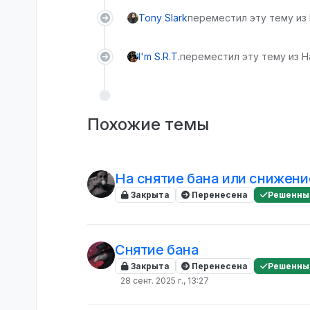
Tony Slark
переместил эту тему из
I'm S.R.T.
переместил эту тему из Н
Похожие темы
На снятие бана или снижени
Закрыта
Перенесена
Решенны
Снятие бана
Закрыта
Перенесена
Решенны
28 сент. 2025 г., 13:27