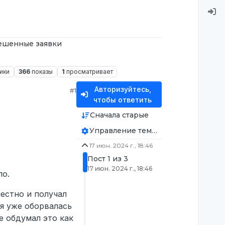
ешенные заявки
ики
366
показы
1
просматривает
Авторизуйтесь,
#1
чтобы ответить
Сначала старые
Управление темой
17 июн. 2024 г., 18:46
Пост 1 из 3
17 июн. 2024 г., 18:46
ло.
честно и получал
ня уже оборвалась
не обдумал это как