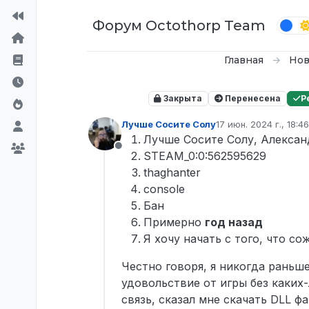
Перейти к содержимому
Форум Octothorp Team
Главная
Нов
Закрыта
Перенесена
Р
Лучше Сосите Солу
17 июн. 2024 г., 18:46
отредактировано inq
Лучше Сосите Солу, Алексан
Не в сети
STEAM_0:0:562595629
thaghanter
console
Бан
Примерно
год назад
Я хочу начать с того, что с
Честно говоря, я никогда раньше
удовольствие от игры без каких
связь, сказал мне скачать DLL фа