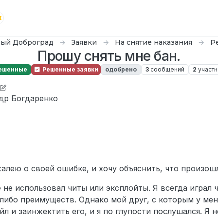
ый Доброград
Заявки
На снятие наказания
Р
Прошу снять мне бан.
ешенные
Решенные заявки
одобрено
3
сообщений
2
участн
uizzy
др Богдаренко
ожалею о своей ошибке, и хочу объяснить, что произош
 не использовал читы или эксплойты. Я всегда играл 
-либо преимуществ. Однако мой друг, с которым у ме
йл и заинжектить его, и я по глупости послушался. Я 