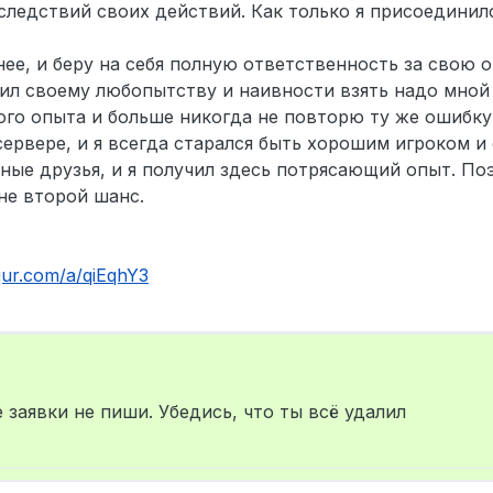
следствий своих действий. Как только я присоединилс
нее, и беру на себя полную ответственность за свою 
лил своему любопытству и наивности взять надо мной 
того опыта и больше никогда не повторю ту же ошибку
 сервере, и я всегда старался быть хорошим игроком 
чные друзья, и я получил здесь потрясающий опыт. По
не второй шанс.
mgur.com/a/qiEqhY3
е заявки не пиши. Убедись, что ты всё удалил