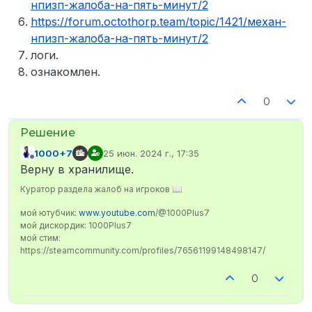
нпизп-жалоба-на-пять-минут/2
https://forum.octothorp.team/topic/1421/механ-
нпизп-жалоба-на-пять-минут/2
логи.
ознакомлен.
0
1000+7
25 июн. 2024 г., 17:35
отредактировано
Не в сети
Верну в хранилище.
Куратор раздела жалоб на игроков 📖
мой ютубчик:
www.youtube.com
/@1000Plus7
мой дискордик: 1000Plus7
мой стим:
https://steamcommunity.com/profiles/76561199148498147/
0