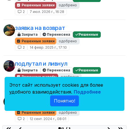
Решенные заявки
одобрено
2
7 июл. 2026 г., 16:28
заявка на возврат
Закрыта
Перенесена
Решенные
Решенные заявки
одобрено
2
14 февр. 2025 г., 17:10
подлутал и ливнул
Закрыта
Перенесена
Решенные
Решенные жалобы
одобрено
2
9 окт. 2024 г., 21:14
Этот сайт использует cookies для более
удобного взаимодействия.
Подробнее
Возврат по жалобе
Понятно!
Закрыта
Перенесена
Решенные
Решенные заявки
одобрено
2
12 сент. 2024 г., 08:01