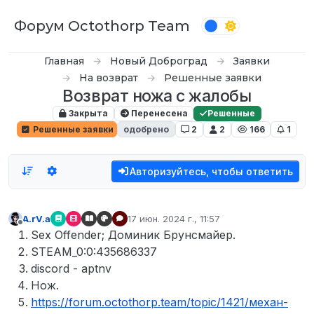
Перейти к содержимому
Форум Octothorp Team
Главная
Новый Доброград
Заявки
На возврат
Решенные заявки
Возврат ножа с жалобы
Закрыта
Перенесена
Решенные
Решенные заявки
одобрено
2
2
166
1
Авторизуйтесь, чтобы ответить
A.rV.a
17 июн. 2024 г., 11:57
отредактировано
Не в сети
Sex Offender; Доминик Брунсмайер.
STEAM_0:0:435686337
discord - aptnv
Нож.
https://forum.octothorp.team/topic/1421/механ-