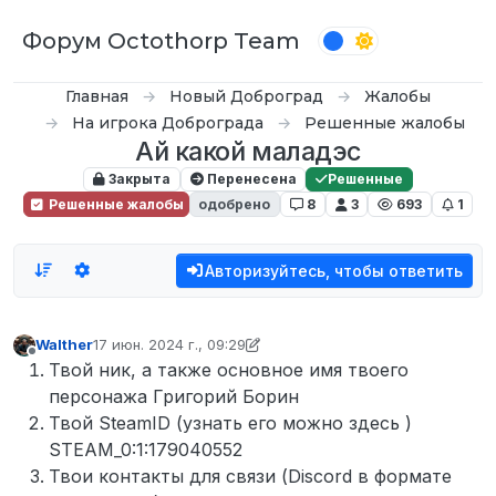
Перейти к содержимому
Форум Octothorp Team
Главная
Новый Доброград
Жалобы
На игрока Доброграда
Решенные жалобы
Ай какой маладэс
Закрыта
Перенесена
Решенные
Решенные жалобы
одобрено
8
3
693
1
Авторизуйтесь, чтобы ответить
Walther
17 июн. 2024 г., 09:29
отредактировано Walther
Не в сети
Твой ник, а также основное имя твоего
персонажа Григорий Борин
Твой SteamID (узнать его можно здесь )
STEAM_0:1:179040552
Твои контакты для связи (Discord в формате