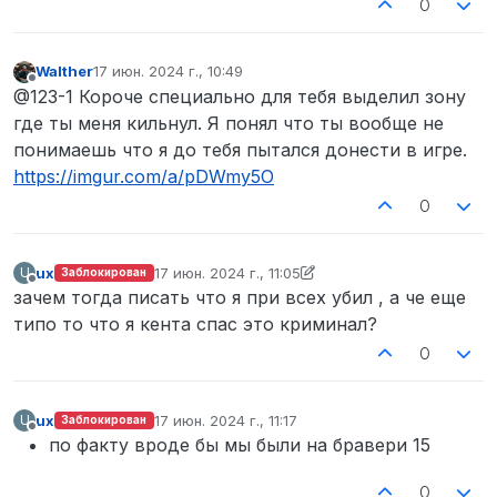
0
Walther
17 июн. 2024 г., 10:49
отредактировано
Не в сети
@123-1 Короче специально для тебя выделил зону
где ты меня кильнул. Я понял что ты вообще не
понимаешь что я до тебя пытался донести в игре.
https://imgur.com/a/pDWmy5O
0
ux
17 июн. 2024 г., 11:05
U
Заблокирован
отредактировано ux
Не в сети
зачем тогда писать что я при всех убил , а че еще
типо то что я кента спас это криминал?
0
ux
17 июн. 2024 г., 11:17
U
Заблокирован
отредактировано
Не в сети
по факту вроде бы мы были на бравери 15
0