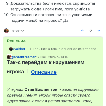
Доказательства (если имеются; скриншоты
загружать сюда ) логи пма, логи убийств
Ознакомлен и согласен ли ты с условиями
подачи жалоб на игроков? Да.
0
1 ответ
Walther
Твой ник, а также основное имя твоего
персонажа Григорий Борин
gordonfreeman
17 июн. 2024 г., 13:14
Твой SteamID (узнать его можно здесь )
отредактировано
Не в сети
Так-с перейдем к нарушениям
STEAM_0:1:179040552
Твои контакты для связи (Discord в
игрока
формате Name#0000) sigmaskuf228
Имя персонажа нарушителя Стив
Вашингтон
SteamID или ник нарушителя (если
У игрока
Стив Вашингтон
я заметил нарушение
имеются) STEAM_0:0:542694144
Имеет ли игрок ранг “Ролевик” или
правила FreeKill. Игрок чтобы спасти своего
“Ролевик+”? (если известно; ранг
друга зашел к копу и решил застрелить копа,
отображается в TAB-меню) Нет