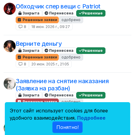
Обходчик спер вещи с Patriot
Закрыта
Перенесена
Решенные
Решенные заявки
одобрено
8
18 июн. 2026 г., 09:27
Верните деньгу
Закрыта
Перенесена
Решенные
Решенные заявки
одобрено
8
20 июн. 2025 г., 21:05
Заявление на снятие наказания
(Заявка на разбан)
Закрыта
Перенесена
Решенные
Решенные заявки
одобрено
8
9 июн. 2024 г., 20:44
Этот сайт использует cookies для более
удобного взаимодействия.
Подробнее
На возрат!
Понятно!
Закрыта
Перенесена
Решенные