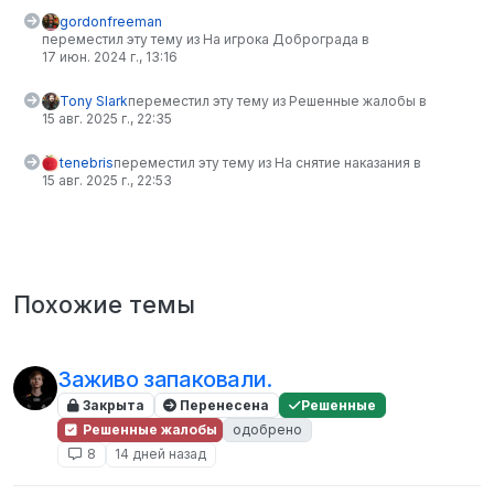
gordonfreeman
переместил эту тему из На игрока Доброграда в
17 июн. 2024 г., 13:16
Tony Slark
переместил эту тему из Решенные жалобы в
15 авг. 2025 г., 22:35
tenebris
переместил эту тему из На снятие наказания в
15 авг. 2025 г., 22:53
Похожие темы
Заживо запаковали.
Закрыта
Перенесена
Решенные
Решенные жалобы
одобрено
8
14 дней назад