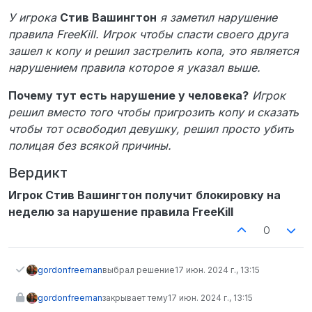
SteamID или ник нарушителя (если имеются)
У игрока
Стив Вашингтон
я заметил нарушение
STEAM_0:0:542694144
Имеет ли игрок ранг “Ролевик” или
правила FreeKill. Игрок чтобы спасти своего друга
“Ролевик+”? (если известно; ранг
зашел к копу и решил застрелить копа, это является
отображается в TAB-меню) Нет
нарушением правила которое я указал выше.
Дата и время произошедшего по МСК (если
достоверно неизвестны, укажи
Почему тут есть нарушение у человека?
Игрок
приблизительные) момент подачи жалобы
Описание ситуации. Была девушка стрелок
решил вместо того чтобы пригрозить копу и сказать
на бравери 15, погнались за ней была
чтобы тот освободил девушку, решил просто убить
перестрелка на бравери 1 она спрыгнула с
полицая без всякой причины.
последнего этажа. Когда был штурм здания
бравери 15. Я поставил ее лицом к стене, ее
Вердикт
кореш берет в зз при копах при людях,
ебашит меня в мясо. Нарушени НПИЗК.
Игрок Стив Вашингтон получит блокировку на
Честно убивают уже 5 раз за день. Я вас
неделю за нарушение правила FreeKill
прошу разобраться в этом нарушении.
Доказательства (если имеются; скриншоты
0
загружать сюда ) логи пма, логи убийств
Ознакомлен и согласен ли ты с условиями
подачи жалоб на игроков? Да.
gordonfreeman
выбрал решение
17 июн. 2024 г., 13:15
gordonfreeman
закрывает тему
17 июн. 2024 г., 13:15