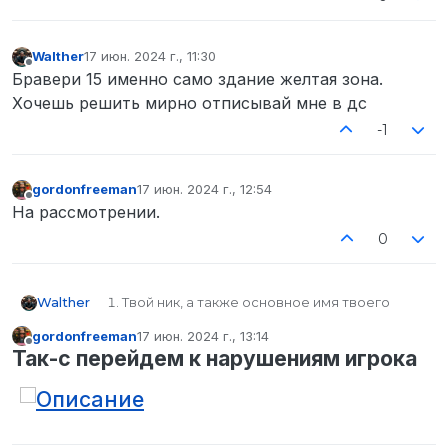
Walther
17 июн. 2024 г., 11:30
отредактировано
Не в сети
Бравери 15 именно само здание желтая зона.
Хочешь решить мирно отписывай мне в дс
-1
gordonfreeman
17 июн. 2024 г., 12:54
отредактировано
Не в сети
На рассмотрении.
0
Walther
Твой ник, а также основное имя твоего
персонажа Григорий Борин
gordonfreeman
17 июн. 2024 г., 13:14
Твой SteamID (узнать его можно здесь )
отредактировано
Не в сети
Так-с перейдем к нарушениям игрока
STEAM_0:1:179040552
Твои контакты для связи (Discord в формате
Name#0000) sigmaskuf228
Имя персонажа нарушителя Стив
Вашингтон