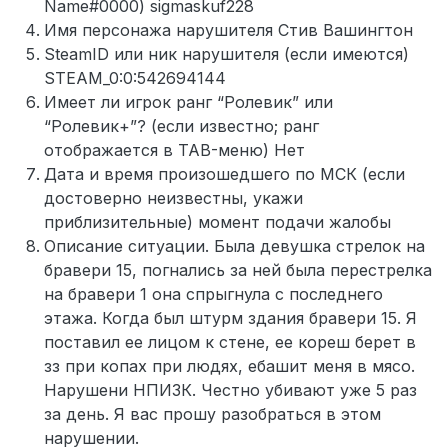
Name#0000) sigmaskuf228
Имя персонажа нарушителя Стив Вашингтон
SteamID или ник нарушителя (если имеются)
STEAM_0:0:542694144
Имеет ли игрок ранг “Ролевик” или
“Ролевик+”? (если известно; ранг
отображается в TAB-меню) Нет
Дата и время произошедшего по МСК (если
достоверно неизвестны, укажи
приблизительные) момент подачи жалобы
Описание ситуации. Была девушка стрелок на
бравери 15, погнались за ней была перестрелка
на бравери 1 она спрыгнула с последнего
этажа. Когда был штурм здания бравери 15. Я
поставил ее лицом к стене, ее кореш берет в
зз при копах при людях, ебашит меня в мясо.
Нарушени НПИЗК. Честно убивают уже 5 раз
за день. Я вас прошу разобраться в этом
нарушении.