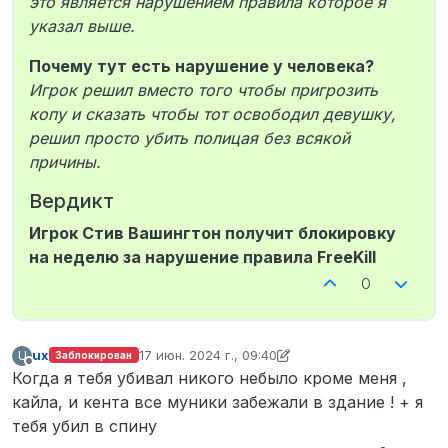
это является нарушением правила которое я
Дата и время произошедшего по МСК
указал выше.
(если достоверно неизвестны, укажи
приблизительные) момент подачи
жалобы
Почему тут есть нарушение у человека?
Описание ситуации. Была девушка
Игрок решил вместо того чтобы пригрозить
стрелок на бравери 15, погнались за
копу и сказать чтобы тот освободил девушку,
ней была перестрелка на бравери 1
решил просто убить полицая без всякой
она спрыгнула с последнего этажа.
Когда был штурм здания бравери 15. Я
причины.
поставил ее лицом к стене, ее кореш
берет в зз при копах при людях,
Вердикт
ебашит меня в мясо. Нарушени
Игрок Стив Вашингтон получит блокировку
НПИЗК. Честно убивают уже 5 раз за
день. Я вас прошу разобраться в этом
на неделю за нарушение правила FreeKill
нарушении.
0
Доказательства (если имеются;
скриншоты загружать сюда ) логи пма,
логи убийств
Ознакомлен и согласен ли ты с
ux
17 июн. 2024 г., 09:40
U
Заблокирован
отредактировано ux
условиями подачи жалоб на игроков?
Не в сети
Когда я тебя убивал никого небыло кроме меня ,
Да.
кайла, и кента все муники забежали в здание ! + я
тебя убил в спину