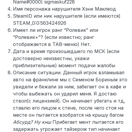
Name#0000) sigmaskuf228
Имя персонажа нарушителя Хэнк Маклеод
SteamID или ник нарушителя (если имеются)
STEAM_0:0:563424926
Имеет ли игрок ранг “Ролевик” или
“Ролевик+”? (если известно; ранг
отображается в TAB-меню) Нет.
Дата и время произошедшего по МСК (если
достоверно неизвестны, укажи
приблизительные) момент подачи жалобы
Описание ситуации. Данный игрок взламывал
авто на франклине мы с Семеном Бориным это
увидели и бежали за ним, забегает он в кафе и
чтобы выбежать он ударил меня. Я достаю
ствол(с лицензией). Он начинает убегать и тд,
ставлю его лицом к стене, после чего стоя на
месте он пытается взобратся на крышу багом
Абсурд? Ну кнш
Прибегает мент пытается его
задержать угрожает тайзером тип начинает