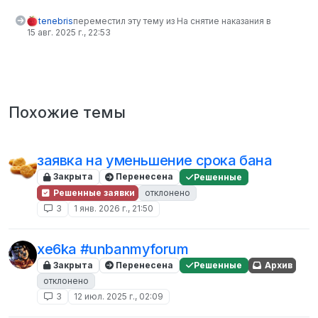
tenebris
переместил эту тему из На снятие наказания в
15 авг. 2025 г., 22:53
Похожие темы
заявка на уменьшение срока бана
Закрыта
Перенесена
Решенные
Решенные заявки
отклонено
3
1 янв. 2026 г., 21:50
xe6ka #unbanmyforum
Закрыта
Перенесена
Решенные
Архив
отклонено
3
12 июл. 2025 г., 02:09