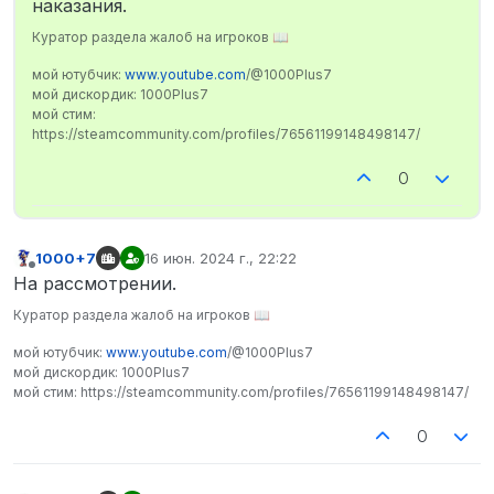
наказания.
Куратор раздела жалоб на игроков 📖
мой ютубчик:
www.youtube.com
/@1000Plus7
мой дискордик: 1000Plus7
мой стим:
https://steamcommunity.com/profiles/76561199148498147/
0
1000+7
16 июн. 2024 г., 22:22
отредактировано
Не в сети
На рассмотрении.
Куратор раздела жалоб на игроков 📖
мой ютубчик:
www.youtube.com
/@1000Plus7
мой дискордик: 1000Plus7
мой стим: https://steamcommunity.com/profiles/76561199148498147/
0