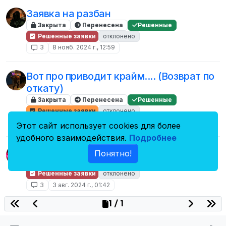
Заявка на разбан
Закрыта
Перенесена
Решенные
Решенные заявки
отклонено
3
8 нояб. 2024 г., 12:59
Вот про приводит крайм.... (Возврат по
откату)
Закрыта
Перенесена
Решенные
Решенные заявки
отклонено
3
19 авг. 2024 г., 16:01
Этот сайт использует cookies для более
удобного взаимодействия.
Подробнее
Прошу понять и простить
Понятно!
Закрыта
Перенесена
Решенные
Решенные заявки
отклонено
3
3 авг. 2024 г., 01:42
1 / 1