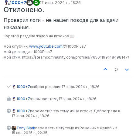
1000+7
17 июн. 2024 г., 18:26
отредактировано
Не в сети
Отклонено.
Проверил логи - не нашел повода для выдачи
наказания.
Куратор раздела жалоб на игроков 📖
мой ютубчик:
www.youtube.com
/@1000Plus7
мой дискордик: 1000Plus7
мой стим: https://steamcommunity.com/profiles/76561199148498147/
0
1000+7
выбрал решение
17 июн. 2024 г., 18:26
1000+7
закрывает тему
17 июн. 2024 г., 18:26
1000+7
переместил эту тему из На игрока Доброграда в
17 июн. 2024 г., 18:26
Tony Slark
переместил эту тему из Решенные жалобы в
15 авг. 2025 г., 22:35