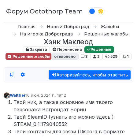
Перейти к содержимому
Форум Octothorp Team
Главная
Новый Доброград
Жалобы
На игрока Доброграда
Решенные жалобы
Хэнк Маклеод
Закрыта
Перенесена
Решенные
Решенные жалобы
отклонено
3
2
529
1
Авторизуйтесь, чтобы ответить
Walther
16 июн. 2024 г., 19:12
отредактировано
Не в сети
Твой ник, а также основное имя твоего
персонажа Вогрондат Борин
Твой SteamID (узнать его можно здесь )
STEAM_0:1:179040552
Твои контакты для связи (Discord в формате