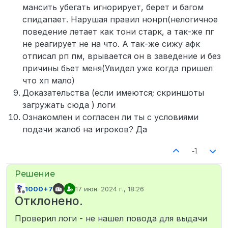
мансить убегать игнорирует, берет и багом
спидапает. Нарушая правил нонрп(нелогичное
поведение летает как тони старк, а так-же пг
не реагирует не на что. А так-же сижу афк
отписал рп пм, врывается он в заведение и без
причины бьет меня(Увидел уже когда пришел
что хп мало)
Доказательства (если имеются; скриншоты
загружать сюда ) логи
Ознакомлен и согласен ли ты с условиями
подачи жалоб на игроков? Да
-1
1000+7
17 июн. 2024 г., 18:26
отредактировано
Не в сети
Отклонено.
Проверил логи - не нашел повода для выдачи