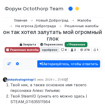
Перейти к содержимому
Форум Octothorp Team
Главная
Новый Доброград
Жалобы
На игрока Доброграда
Решенные жалобы
он так хотел залутать мой огромный
глок
Закрыта
Перенесена
Решенные
Решенные жалобы
одобрено
4
2
274
1
Авторизуйтесь, чтобы ответить
dotadvalogintop
15 июн. 2024 г., 21:45
отредактировано dotadvalogintop
Не в сети
Твой ник, а также основное имя твоего
персонажа Алекс Уильямс
Твой SteamID (узнать его можно здесь )
STEAM_0:1:635511564