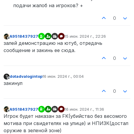
подачи жалоб на игроков? +
0
A9518437927
15 июн. 2024 г., 22:26
отредактировано
Не в сети
залей демонстрацию на ютуб, отредачь
сообщение и закинь ее сюда.
0
dotadvalogintop
16 июн. 2024 г., 00:04
отредактировано
Не в сети
закинул
0
A9518437927
16 июн. 2024 г., 11:36
отредактировано
Не в сети
Игрок будет наказан за FK(убийство без весомого
мотива при свидетелях на улице) и НПИЗК(достал
оружие в зеленой зоне)