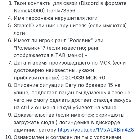
Твои контакты для связи (Discord в формате
Name#0000) franki78956
Имя персонажа нарушителя логи
SteamID или ник нарушителя (если имеются)
логи
Имеет ли игрок ранг “Ролевик” или
“Ролевик+”? (если известно; ранг
отображается в TAB-меню) -
Дата и время произошедшего по МСК (если
достоверно неизвестны, укажи
приблизительные) 0:20-0:39 МСК +0
Описание ситуации Бегу по бравери 15 на
улице, подбегает пацан ты думаешь я тебе не
чего не смогу сделать достает ствол,я зажусь
на ctrl и он меня нахуй убивает на улице
Доказательства (если имеются; скриншоты
загружать сюда ) логи+демка в дискорде
администратору
https://youtu.be/1MxALXBm4Z8
Ознакомлен и согласен ли ты с условиями