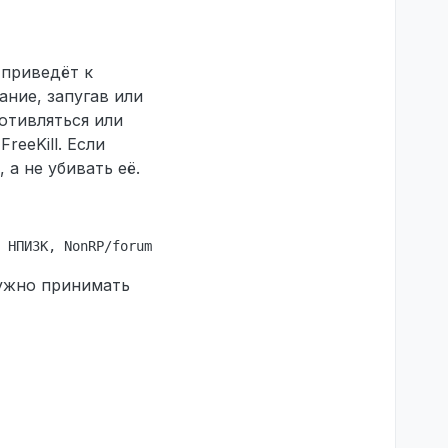
 приведёт к
ание, запугав или
отивляться или
reeKill. Если
 а не убивать её.
нужно принимать