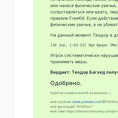
или нанеся физические увечья,
сопротивляться или врать, пер
правиле FreeKill. Если действ
физические увечья, а не убиват
На данный момент Теодор в д
Игрок систематически нарушае
принимать меры.
Вердикт: Теодор Багхед получ
Одобрено.
Куратор раздела жалоб на игроков 📖
мой ютубчик:
www.youtube.com
/@1000Pl
мой дискордик: 1000Plus7
мой стим: https://steamcommunity.com/pr