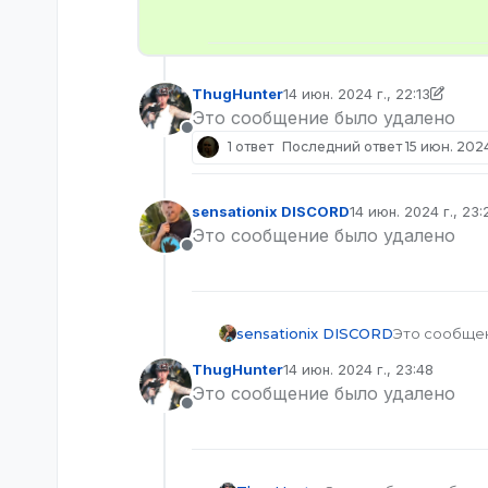
ThugHunter
14 июн. 2024 г., 22:13
отредактировано ThugHunte
Это сообщение было удалено
Не в сети
1 ответ
Последний ответ
15 июн. 2024
sensationix DISCORD
14 июн. 2024 г., 23:
отредактировано
Это сообщение было удалено
Не в сети
sensationix DISCORD
Это сообще
ThugHunter
14 июн. 2024 г., 23:48
отредактировано
Это сообщение было удалено
Не в сети