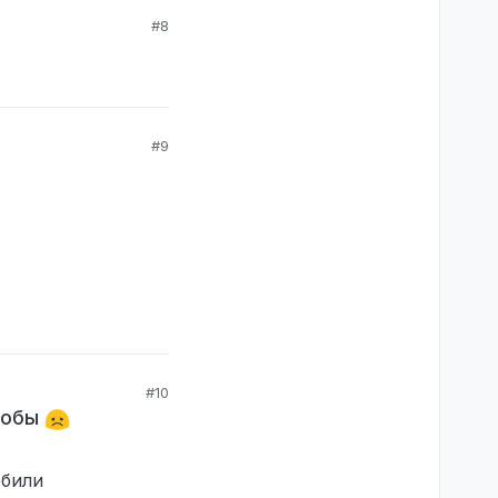
#8
#9
#10
алобы
ебили