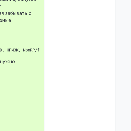
т
зя забывать о
ёзные
 нужно