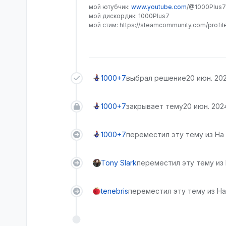
мой ютубчик:
www.youtube.com
/@1000Plus7
мой дискордик: 1000Plus7
мой стим: https://steamcommunity.com/profi
1000+7
выбрал решение
20 июн. 2024
1000+7
закрывает тему
20 июн. 2024 
1000+7
переместил эту тему из На
Tony Slark
переместил эту тему из
tenebris
переместил эту тему из На