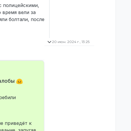
с полицейскими,
 время вели за
яли болтали, после
20 июн. 2024 г., 13:25
жалобы
ребили
не приведёт к
вание, запугав