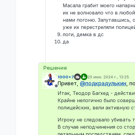
Масала грабит моего напарн
их не волновало что в любо
нами погоню. Залутавшись, о
уже их перестреляли полице
логи, демка в дс
да
1000+7
20 июн. 2024 г., 13:25
отредактировано
Привет,
@
подкрадулькин
, 
Не в сети
Итак, Теодор Багхед - действ
Крайне нелогично было соверш
полицейских, вели активную ст
Игроку не следовало убивать т
В случае неподчинения со стор
летальным последствиям, след