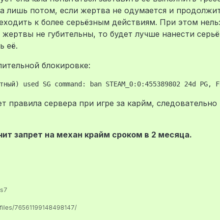
 а лишь потом, если жертва не одумается и продолжи
еходить к более серьёзным действиям. При этом нель
ия жертвы не губительны, то будет лучше нанести серь
ь её.
лительной блокировке:
т правила сервера при игре за карйм, следовательно
ит запрет на механ крайм сроком в 2 месяца.
us7
ofiles/76561199148498147/