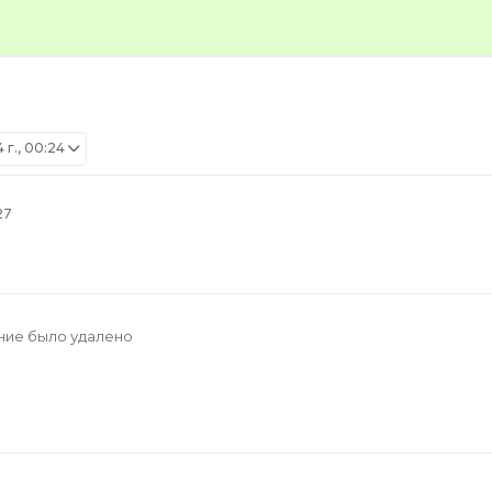
r
 г., 00:24
27
ние было удалено