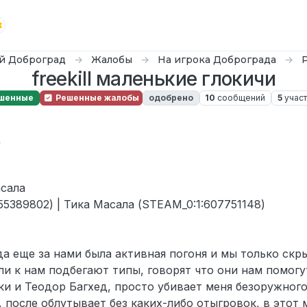
й Доброград
Жалобы
На игрока Доброграда
freekill маленькие глокичи
шенные
Решенные жалобы
одобрено
10
сообщений
5
учас
дулькин
д
асала
5389802) | Тика Масала (STEAM_0:1:607751148)
да еще за нами была активная погоня и мы только скр
ли к нам подбегают типы, говорят что они нам помогу
и и Теодор Багхед, просто убивает меня безоружного
, после облутывает без каких-либо отыгровок, в этот