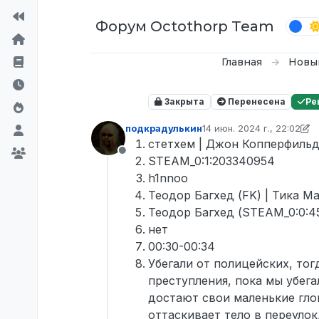
Перейти к содержимому
Форум Octothorp Team
Главная
Новы
Закрыта
Перенесена
Ре
подкрадулькин
14 июн. 2024 г., 22:02
отредактировано подкра
стетхем | Джон Копперфиль
Не в сети
STEAM_0:1:203340954
h1nnoo
Теодор Багхед (FK) | Тика М
Теодор Багхед (STEAM_0:0:45
нет
00:30-00:34
Убегали от полицейских, тог
преступления, пока мы убега
достают свои маленькие глок
оттаскивает тело в переулок