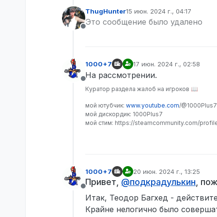
ThugHunter
15 июн. 2024 г., 04:17
отредактировано
Это сообщение было удалено
Не в сети
1000+7
17 июн. 2024 г., 02:58
отредактировано
На рассмотрении.
Не в сети
Куратор раздела жалоб на игроков 📖
мой ютубчик:
www.youtube.com
/@1000Plus7
мой дискордик: 1000Plus7
мой стим: https://steamcommunity.com/profi
1000+7
20 июн. 2024 г., 13:25
отредактировано
Привет,
@
подкрадулькин
, по
Не в сети
Итак, Теодор Багхед - действит
Крайне нелогично было соверша