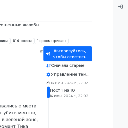
Решенные жалобы
тники
614
показы
1
просматривает
Авторизуйтесь,
#1
чтобы ответить
Сначала старые
Управление темой
14 июн. 2024 г., 22:02
Пост 1 из 10
14 июн. 2024 г., 22:02
ывались с места
т убить ментов,
 в зеленой зоне,
 момент Тика