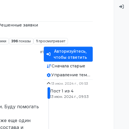
Решенные заявки
ники
396
показы
1
просматривает
Авторизуйтесь,
#1
чтобы ответить
Сначала старые
Управление темой
13 июн. 2024 г., 09:53
Пост 1 из 4
13 июн. 2024 г., 09:53
и. Буду помогать
 же еще один
 состава и