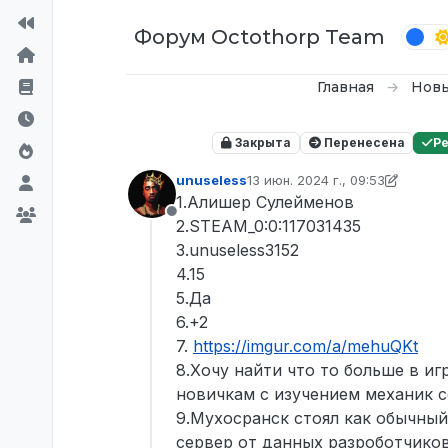
Перейти к содержимому
Форум Octothorp Team
Главная
Новы
Закрыта
Перенесена
Р
unuseless
13 июн. 2024 г., 09:53
отредактировано Tekoy
7 февр
1.Алишер Сулейменов
Не в сети
2.STEAM_0:0:117031435
3.unuseless3152
4.15
5.Да
6.+2
7.
https://imgur.com/a/mehuQKt
8.Хочу найти что то больше в иг
новичкам с изучением механик с
9.Мухосранск стоял как обычны
сервер от данных разроботчиков