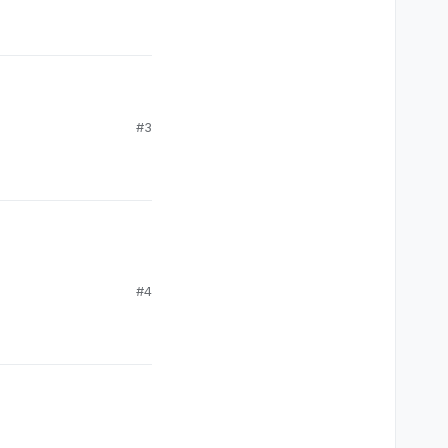
#3
Буду помогать
е еще один сервер
 относился к личному
#4
ератора на сервер
х дарк рп проектах.
крыт.