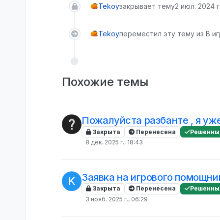
Tekoy
закрывает тему
2 июл. 2024 г
Tekoy
переместил эту тему из В и
Похожие темы
Пожалуйста разбанте , я уже
Закрыта
Перенесена
Решенны
8 дек. 2025 г., 18:43
Заявка на игрового помощни
K
Закрыта
Перенесена
Решенны
3 нояб. 2025 г., 06:29