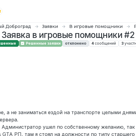
й Доброград
Заявки
В игровые помощники
Заявка в игровые помощники #2
ешенные
Решенные заявки
отклонено
4
сообщений
3
участ
. 2024 г., 07:52
ре, а не заниматься ездой на транспорте целыми дням
ервера.
й Администратор ушел по собственному желанию, так
 GTA РП, там я стоял на должности по типу старшего