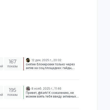
12 дек. 2025 г., 20:32
167
снятие блокировки только через
ий
показы
актив на соц.площадках: гайды,
творчество, ответы на вопросы,
предложения и т.д на текущий
момент отклоняю, проявишь актив
- переподашь заявку и там уже
поглядим
8 нояб. 2025 г., 11:46
195
Привет, @kark! К сожалению, не
ий
показы
можем взять тебя ввиду активных
наказаний на сервере Вердикт:
Отклонено