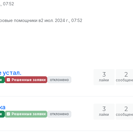
., 07:52
гровые помощники в
2 июл. 2024 г., 07:52
 устал.
3
2
е
Решенные заявки
отклонено
лайки
сообщен
ка
3
2
е
Решенные заявки
отклонено
лайки
сообщен