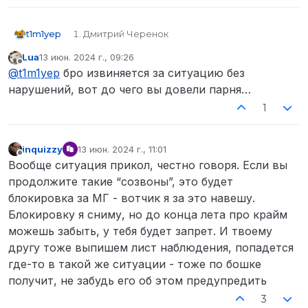
t1m1yep
Дмитрий Черенок
STEAM_1:1:442642190
Lua
13 июн. 2024 г., 09:26
t1m1yep дискорд
отредактировано
Не в сети
@
t1m1yep
бро извиняется за ситуацию без
консоль автобан
![
нарушений, вот до чего вы довели парня…
1
inquizzy
13 июн. 2024 г., 11:01
отредактировано
Не в сети
Вообще ситуация прикол, честно говоря. Если вы
продолжите такие “созвоны”, это будет
блокировка за МГ - вотчик я за это навешу.
Блокировку я сниму, но до конца лета про крайм
можешь забыть, у тебя будет запрет. И твоему
другу тоже выпишем лист наблюдения, попадется
26.05.24 20:56:06
где-то в такой же ситуации - тоже по бошке
Через стационарный телефон связался с
получит, не забудь его об этом предупредить
другом, тот сообщил мне что наш(!) склад
3
штурмует полиция. Я, как соучастник