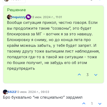
inquizzy
13 июн. 2024 г., 11:01
отредактировано
Не в сети
Вообще ситуация прикол, честно говоря. Если
вы продолжите такие “созвоны”, это будет
блокировка за МГ - вотчик я за это навешу.
Блокировку я сниму, но до конца лета про
крайм можешь забыть, у тебя будет запрет. И
твоему другу тоже выпишем лист наблюдения,
попадется где-то в такой же ситуации - тоже
по бошке получит, не забудь его об этом
предупредить
3
SS22
13 июн. 2024 г., 09:03
отредактировано
Не в сети
Бро буквально “не специально” зардмил
1