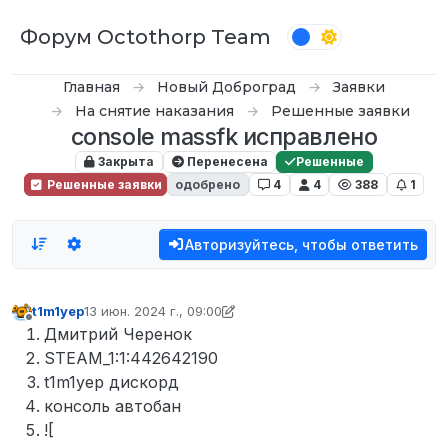
Перейти к содержимому
Форум Octothorp Team
Главная
Новый Доброград
Заявки
На снятие наказания
Решенные заявки
console massfk исправлено
Закрыта
Перенесена
Решенные
Решенные заявки
одобрено
4
4
388
1
Авторизуйтесь, чтобы ответить
t1m1yep
13 июн. 2024 г., 09:00
отредактировано inquizzy
Не в сети
Дмитрий Черенок
STEAM_1:1:442642190
t1m1yep дискорд
консоль автобан
![