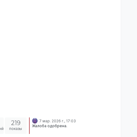
7 мар. 2026 г., 17:03
219
Жалоба одобрена.
ий
показы