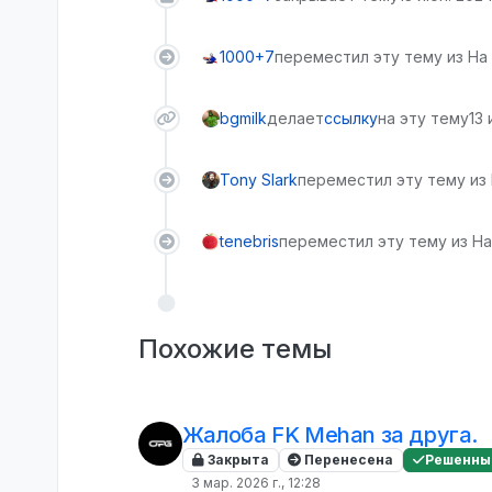
1000+7
переместил эту тему из На
bgmilk
делает
ссылку
на эту тему
13 
Tony Slark
переместил эту тему из
tenebris
переместил эту тему из На
Похожие темы
Жалоба FK Mehan за друга.
Закрыта
Перенесена
Решенны
3 мар. 2026 г., 12:28