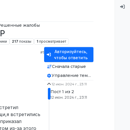
Решенные жалобы
RP
ники
217
показы
1
просматривает
Авторизуйтесь,
#1
чтобы ответить
Сначала старые
Управление темой
12 июн. 2024 г., 23:11
Пост 1 из 2
12 июн. 2024 г., 23:11
стретил
щи,я встретились
 приказал
том из-за этого