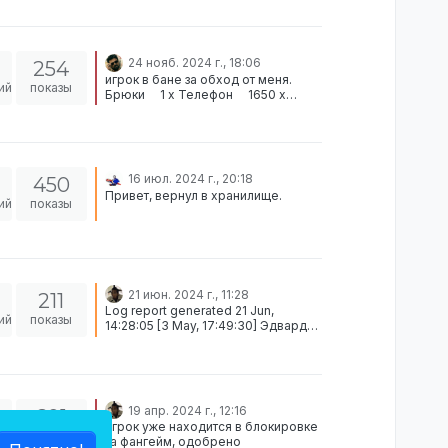
24 нояб. 2024 г., 18:06
254
игрок в бане за обход от меня.
ий
показы
Брюки 1 x Телефон 1650 x
Деньги Куртка Руки ----- Приложи
эти вещи, если будешь заявку на
возврат писать. одобрено закрыто
16 июл. 2024 г., 20:18
450
Привет, вернул в хранилище.
ий
показы
21 июн. 2024 г., 11:28
211
Log report generated 21 Jun,
ий
показы
14:28:05 [3 May, 17:49:30] Эдвард
Грин (Гражданин) moved
[28500xДеньги]:
[Принтер]➞[Эдвард Грин's Брюки]
[3 May, 17:49:32] Эдвард Грин
(Гражданин) moved
19 апр. 2024 г., 12:16
601
[28500xДеньги]:
игрок уже находится в блокировке
[Принтер]➞[Эдвард Грин's Брюки]
ий
показы
за фангейм, одобрено
[3 May, 17:50:21] Эдвард Грин