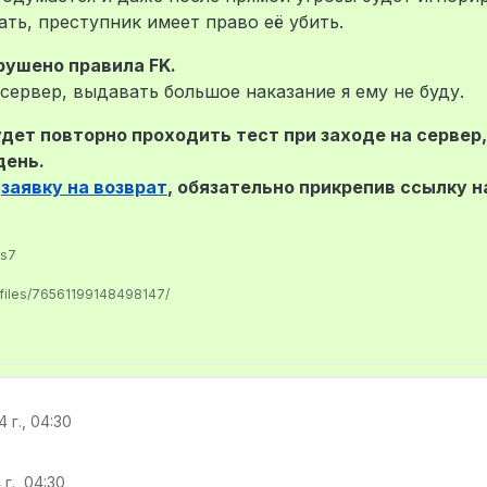
ть, преступник имеет право её убить.
рушено правила FK.
сервер, выдавать большое наказание я ему не буду.
дет повторно проходить тест при заходе на сервер,
день.
ь
заявку на возврат
, обязательно прикрепив ссылку н
us7
ofiles/76561199148498147/
4 г., 04:30
 г., 04:30