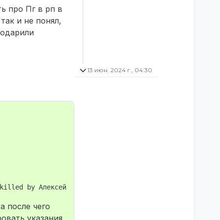
ь про Пг в рп в
так и не понял,
подарили
13 июн. 2024 г., 04:30
а после чего
ровать указания