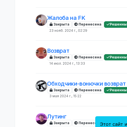
Жалоба на FK
Закрыта
Перенесена
Решенны
23 нояб. 2024 г., 02:29
Возврат
Закрыта
Перенесена
Решенны
14 июл. 2024 г., 13:33
Обходчики-вонючки возврат
Закрыта
Перенесена
Решенны
3 мая 2024 г., 15:22
Лутинг
Закрыта
Перенесена
Решенны
Этот сайт и