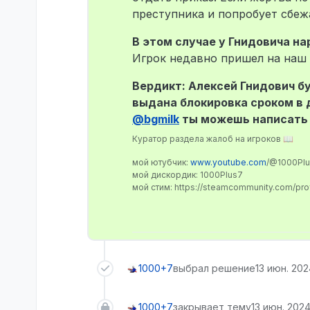
преступника и попробует сбежа
В этом случае у Гнидовича на
Игрок недавно пришел на наш 
Вердикт: Алексей Гнидович бу
выдана блокировка сроком в 
@
bgmilk
ты можешь написат
Куратор раздела жалоб на игроков 📖
мой ютубчик:
www.youtube.com
/@1000Pl
мой дискордик: 1000Plus7
мой стим: https://steamcommunity.com/pr
1000+7
выбрал решение
13 июн. 202
1000+7
закрывает тему
13 июн. 2024