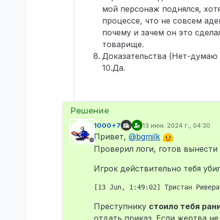
мой персонаж поднялся, хотя
процессе, что не совсем адек
почему и зачем он это сдела
товарище.
Доказательства (Нет-думаю 
10.Да.
1000+7
13 июн. 2024 г., 04:30
отредактировано
Привет,
@
bgmilk
Не в сети
Проверил логи, готов вынести
Игрок действительно тебя уби
Преступнику
стоило тебя ран
отдать приказ. Если жертва не