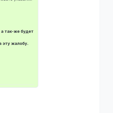
 а так-же будет
а эту жалобу.