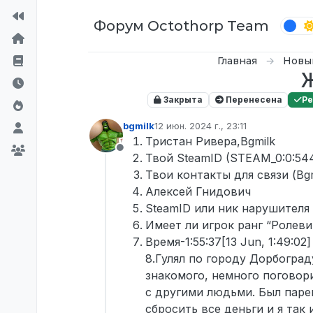
Перейти к содержимому
Форум Octothorp Team
Главная
Новы
Ж
Закрыта
Перенесена
Р
bgmilk
12 июн. 2024 г., 23:11
отредактировано
Тристан Ривера,Bgmilk
Не в сети
Твой SteamID (STEAM_0:0:54
Твои контакты для связи (Bgm
Алексей Гнидович
SteamID или ник нарушителя
Имеет ли игрок ранг “Ролевик
Время-1:55:37[13 Jun, 1:49:02]
8.Гулял по городу Дорбогра
знакомого, немного поговори
с другими людьми. Был парен
сбросить все деньги и я так 