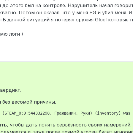
 до этого был на контроле. Нарушитель начал говорит
ватно. Потом он сказал, что у меня PG и убил меня. Я 
л.В данной ситуаций я потерял оружия Glocl которые 
мю логи )
 вердикт.
л без весомой причины.
ить
, чтобы дать понять серьёзность своих намерений, 
 одумается и даже после прямой угрозы будет игнори