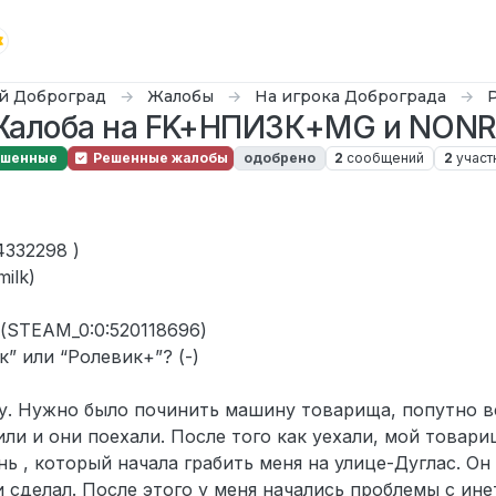
й Доброград
Жалобы
На игрока Доброграда
алоба на FK+НПИЗК+MG и NON
ешенные
Решенные жалобы
одобрено
2
сообщений
2
участ
4332298 )
ilk)
 (STEAM_0:0:520118696)
” или “Ролевик+”? (-)
ду. Нужно было починить машину товарища, попутно в
ли и они поехали. После того как уехали, мой товари
ь , который начала грабить меня на улице-Дуглас. Он
и сделал. После этого у меня начались проблемы с ине