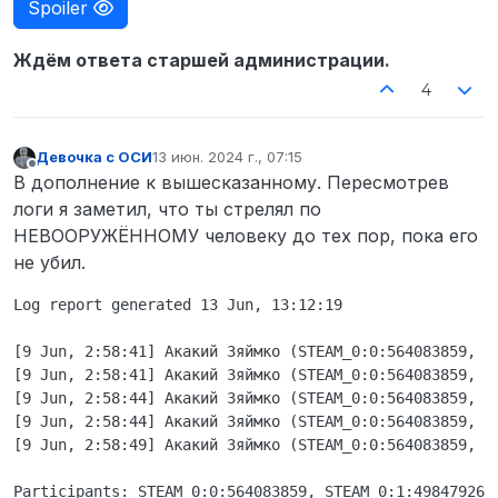
Spoiler
Ждём ответа старшей администрации.
4
Девочка с ОСИ
13 июн. 2024 г., 07:15
отредактировано
Не в сети
В дополнение к вышесказанному. Пересмотрев
логи я заметил, что ты стрелял по
НЕВООРУЖЁННОМУ человеку до тех пор, пока его
не убил.
Log report generated 13 Jun, 13:12:19

[9 Jun, 2:58:41] Акакий Зяймко (STEAM_0:0:564083859, Г
[9 Jun, 2:58:41] Акакий Зяймко (STEAM_0:0:564083859, Г
[9 Jun, 2:58:44] Акакий Зяймко (STEAM_0:0:564083859, Г
[9 Jun, 2:58:44] Акакий Зяймко (STEAM_0:0:564083859, Г
[9 Jun, 2:58:49] Акакий Зяймко (STEAM_0:0:564083859, Г