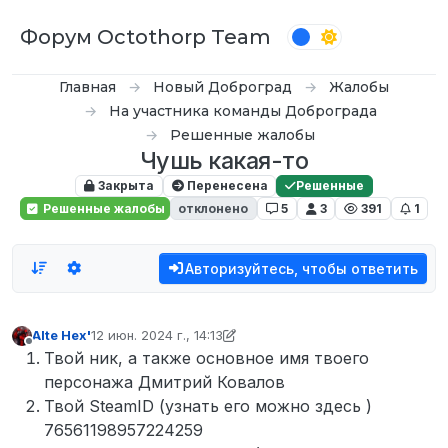
Перейти к содержимому
Форум Octothorp Team
Главная
Новый Доброград
Жалобы
На участника команды Доброграда
Решенные жалобы
Чушь какая-то
Закрыта
Перенесена
Решенные
Решенные жалобы
отклонено
5
3
391
1
Авторизуйтесь, чтобы ответить
Alte Hex'
12 июн. 2024 г., 14:13
отредактировано inquizzy
Не в сети
Твой ник, а также основное имя твоего
персонажа Дмитрий Ковалов
Твой SteamID (узнать его можно здесь )
76561198957224259