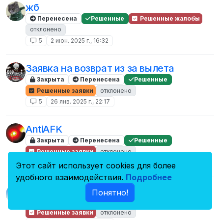
жб
Перенесена
Решенные
Решенные жалобы
отклонено
5
2 июн. 2025 г., 16:32
Заявка на возврат из за вылета
Закрыта
Перенесена
Решенные
Решенные заявки
отклонено
5
26 янв. 2025 г., 22:17
AntiAFK
Закрыта
Перенесена
Решенные
Решенные заявки
отклонено
5
4 янв. 2025 г., 21:36
Этот сайт использует cookies для более
удобного взаимодействия.
Подробнее
Заявка на разбан
Понятно!
Закрыта
Перенесена
Решенные
Решенные заявки
отклонено