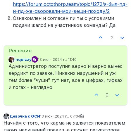
https://forum.octothorp.team/topic/1272/я-был-пд-
и-пд-же-своровали-мои-вещи-походу/2
Ознакомлен и согласен ли ты с условиями
подачи жалоб на участников команды? Да
-2
inquizzy
13 июн. 2024 г., 11:40
отредактировано
Не в сети
Администратор поступил верно и верно вынес
вердикт по заявке. Никаких нарушений и уж
тем более “чуши” тут нет, все в цифрах, гифках
и логах - наглядно
0
Девочка с ОСИ
13 июн. 2024 г., 07:04
отредактировано Девочка с ОСИ
Не в сети
Начнём с того, что карма не является показателем
твоих нарушений правил, а служит регулятором