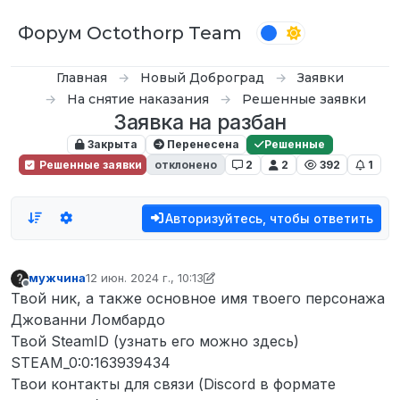
Перейти к содержимому
Форум Octothorp Team
Главная
Новый Доброград
Заявки
На снятие наказания
Решенные заявки
Заявка на разбан
Закрыта
Перенесена
Решенные
Решенные заявки
отклонено
2
2
392
1
Авторизуйтесь, чтобы ответить
мужчина
12 июн. 2024 г., 10:13
отредактировано inquizzy
Не в сети
Твой ник, а также основное имя твоего персонажа
Джованни Ломбардо
Твой SteamID (узнать его можно здесь)
STEAM_0:0:163939434
Твои контакты для связи (Discord в формате