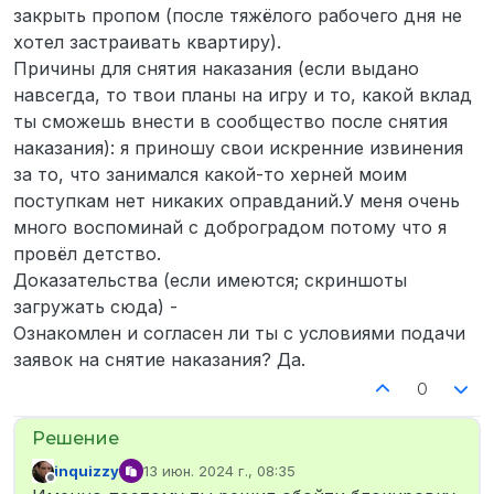
закрыть пропом (после тяжёлого рабочего дня не
хотел застраивать квартиру).
Причины для снятия наказания (если выдано
навсегда, то твои планы на игру и то, какой вклад
ты сможешь внести в сообщество после снятия
наказания): я приношу свои искренние извинения
за то, что занимался какой-то херней моим
поступкам нет никаких оправданий.У меня очень
много воспоминай с доброградом потому что я
провёл детство.
Доказательства (если имеются; скриншоты
загружать сюда) -
Ознакомлен и согласен ли ты с условиями подачи
заявок на снятие наказания? Да.
0
inquizzy
13 июн. 2024 г., 08:35
отредактировано
Не в сети