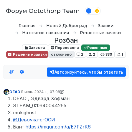
Перейти к содержимому
Форум Octothorp Team
Главная
Новый Доброград
Заявки
На снятие наказания
Решенные заявки
Розбан
Закрыта
Перенесена
Решенные
Решенные заявки
отклонено
2
2
330
1
Авторизуйтесь, чтобы ответить
DEAD
11 июн. 2024 г., 07:08
отредактировано inquizzy
6 нояб. 2024 г., 15:37
Не в сети
DEAD , Эдвард Хофман
STEAM_0:1:640044265
mukighost
@
Девочка-с-ОСИ
Бан-
https://imgur.com/a/E7FZrK6