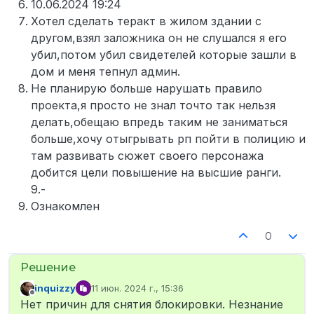
10.06.2024 19:24
Хотел сделать теракт в жилом здании с
другом,взял заложника он не слушался я его
убил,потом убил свидетелей которые зашли в
дом и меня тепнул админ.
Не планирую больше нарушать правило
проекта,я просто не знал точто так нельзя
делать,обещаю впредь таким не заниматься
больше,хочу отыгрывать рп пойти в полицию и
там развивать сюжет своего персонажа
добится цели повышение на высшие ранги.
9.-
Ознакомлен
0
inquizzy
11 июн. 2024 г., 15:36
отредактировано
Не в сети
Нет причин для снятия блокировки. Незнание