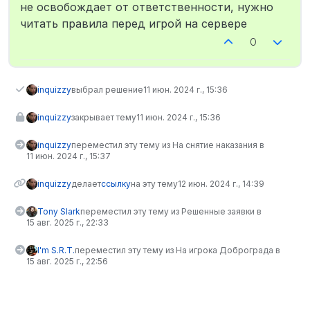
не освобождает от ответственности, нужно
читать правила перед игрой на сервере
0
inquizzy
выбрал решение
11 июн. 2024 г., 15:36
inquizzy
закрывает тему
11 июн. 2024 г., 15:36
inquizzy
переместил эту тему из На снятие наказания в
11 июн. 2024 г., 15:37
inquizzy
делает
ссылку
на эту тему
12 июн. 2024 г., 14:39
Tony Slark
переместил эту тему из Решенные заявки в
15 авг. 2025 г., 22:33
I'm S.R.T.
переместил эту тему из На игрока Доброграда в
15 авг. 2025 г., 22:56