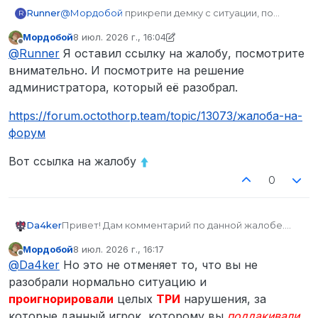
Runner
@
Мордобой
прикрепи демку с ситуации, по
R
которой тебя забанили
Мордобой
8 июл. 2026 г., 16:04
отредактировано Мордобой
7 авг. 2026 г., 16:25
Не в сети
@
Runner
Я оставил ссылку на жалобу, посмотрите
внимательно. И посмотрите на решение
администратора, который её разобрал.
https://forum.octothorp.team/topic/13073/жалоба-на-
форум
Вот ссылка на жалобу
0
Da4ker
Привет! Дам комментарий по данной жалобе.
Игрок не нарушил НПИЗК он тебя убил за то что
Мордобой
8 июл. 2026 г., 16:17
ты ему не подчинялся во время ограбления и
отредактировано
Не в сети
@
Da4ker
Но это не отменяет то, что вы не
просто начал убегать, механ был мной не
замечен на тот момент как и игра в свою
разобрали нормально ситуацию и
сторону.
проигнорировали
целых
ТРИ
нарушения, за
А ты в свою очередь нарушил правило PG ведь
которые данный игрок, которому вы
поддакивали
,