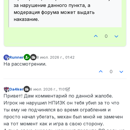
за нарушение данного пункта, а
модерация форума может выдать
наказание.
0
Runner
8 июл. 2026 г., 01:42
R
отредактировано
Не в сети
На рассмотрении.
0
Da4ker
8 июл. 2026 г., 11:01
отредактировано Da4ker
7 авг. 2026 г., 11:11
Не в сети
Привет! Дам комментарий по данной жалобе.
Игрок не нарушил НПИЗК он тебя убил за то что
ты ему не подчинялся во время ограбления и
просто начал убегать, механ был мной не замечен
на тот момент как и игра в свою сторону.