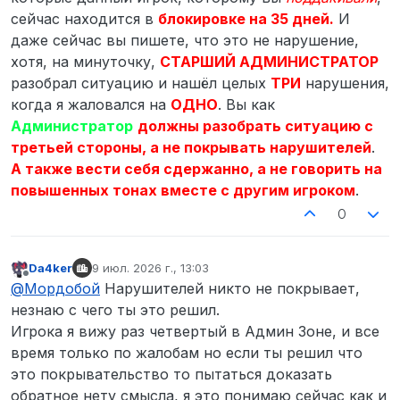
на тебя направили 2-3 оружия, в свою очередь
сейчас находится в
блокировке на 35 дней.
И
ты не слушаешь грабителей и после того как
тебя ударили прикладом ты просто взял и начал
даже сейчас вы пишете, что это не нарушение,
бежать к выходу.
хотя, на минуточку,
СТАРШИЙ АДМИНИСТРАТОР
В админ зоне пытался тебе все объяснить но ты
разобрал ситуацию и нашёл целых
ТРИ
нарушения,
как видимо не понял, признаю что быть чуть не
когда я жаловался на
ОДНО
. Вы как
сдержанным и один два раза использовал не
цензурную лексику.
Администратор
должны разобрать ситуацию с
@
Мордобой
если можешь прикрепи демку по
третьей стороны, а не покрывать нарушителей
.
которой тебя забанили.
А также вести себя сдержанно, а не говорить на
повышенных тонах вместе с другим игроком
.
0
Da4ker
9 июл. 2026 г., 13:03
отредактировано
Не в сети
@
Мордобой
Нарушителей никто не покрывает,
незнаю с чего ты это решил.
Игрока я вижу раз четвертый в Админ Зоне, и все
время только по жалобам но если ты решил что
это покрывательство то пытаться доказать
обратное нету смысла, я это понимаю сейчас как и