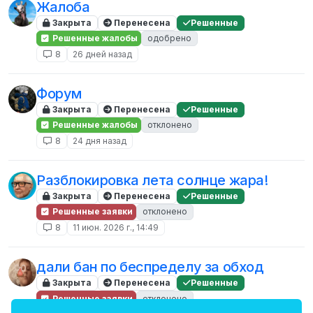
Жалоба
Закрыта
Перенесена
Решенные
Решенные жалобы
одобрено
8
26 дней назад
Форум
Закрыта
Перенесена
Решенные
Решенные жалобы
отклонено
8
24 дня назад
Разблокировка лета солнце жара!
Закрыта
Перенесена
Решенные
Решенные заявки
отклонено
8
11 июн. 2026 г., 14:49
дали бан по беспределу за обход
Закрыта
Перенесена
Решенные
Решенные заявки
отклонено