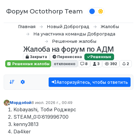
Перейти к содержимому
Форум Octothorp Team
Главная
Новый Доброград
Жалобы
На участника команды Доброграда
Решенные жалобы
Жалоба на форум по АДМ
Закрыта
Перенесена
Решенные
Решенные жалобы
отклонено
8
3
392
2
Авторизуйтесь, чтобы ответить
Мордобой
8 июл. 2026 г., 00:49
отредактировано
Не в сети
Kobayashi, Тоби Роджерс
STEAM_0:0:619996700
kenny3813
Da4ker