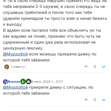
А ты в свою очередь нарушил правило PG ведь на
тебя направили 2-3 оружия, в свою очередь ты не
слушаешь грабителей и после того как тебя
ударили прикладом ты просто взял и начал бежать
к выходу.
В админ зоне пытался тебе все объяснить но ты
как видимо не понял, признаю что быть чуть не
сдержанным и один два раза использовал не
цензурную лексику.
@
Мордобой
если можешь прикрепи демку по
которой тебя забанили.
0
1 ответ
Runner
8 июл. 2026 г., 11:27
R
отредактировано
Не в сети
@
Мордобой
прикрепи демку с ситуации, по
которой тебя забанили
0