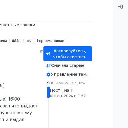
ешенные заявки
ники
688
показы
1
просматривает
Авторизуйтесь,
#1
чтобы ответить
Сначала старые
Управление темой
10 июн. 2024 г., 11:57
 )
Пост 1 из 11
10 июн. 2024 г., 11:57
е) 16:00
казал что выдаст
нулся к моему
ял и выдал