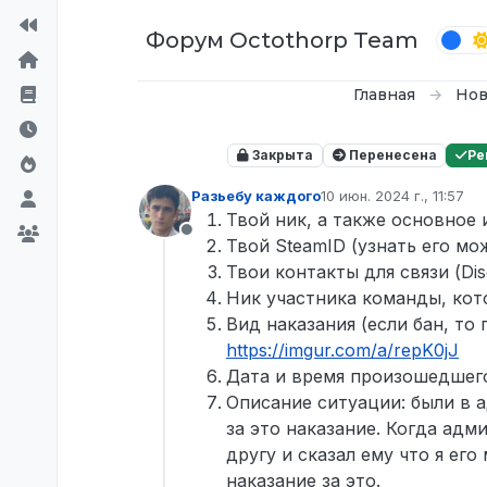
Перейти к содержимому
Форум Octothorp Team
Главная
Нов
Закрыта
Перенесена
Ре
Разьебу каждого
10 июн. 2024 г., 11:57
отредактировано
Твой ник, а также основное 
Не в сети
Твой SteamID (узнать его мо
Твои контакты для связи (Dis
Ник участника команды, кот
Вид наказания (если бан, то
https://imgur.com/a/repK0jJ
Дата и время произошедшего
Описание ситуации: были в а
за это наказание. Когда адм
другу и сказал ему что я ег
наказание за это.