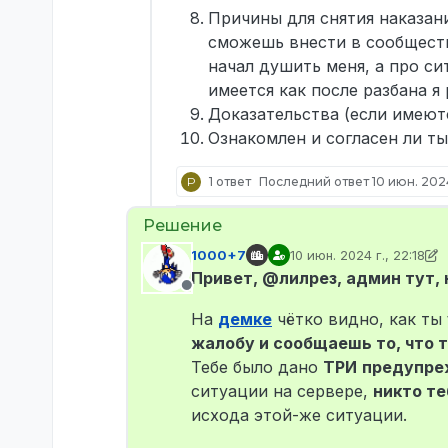
Причины для снятия наказани
сможешь внести в сообщество
начал душить меня, а про си
имеется как после разбана я 
Доказательства (если имеют
Ознакомлен и согласен ли ты
P
1 ответ
Последний ответ
10 июн. 2024
1000+7
10 июн. 2024 г., 22:18
отредактировано 1000
Привет, @лилрез, админ тут,
Не в сети
На
демке
чётко видно, как ты
жалобу и сообщаешь то, что 
Тебе было дано
ТРИ
предупре
ситуации на сервере,
никто те
исхода этой-же ситуации.