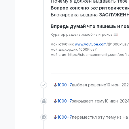
Почему я должен выдавать тебе
Вопрос конечно-же риторическ
Блокировка выдана
ЗАСЛУЖЕН
Впредь думай что пишешь и гово
Куратор раздела жалоб на игроков 📖
мой ютубчик:
www.youtube.com
/@1000Plus7
мой дискордик: 1000Plus7
мой стим: https://steamcommunity.com/profi
1000+7
выбрал решение
10 июн. 2024
1000+7
закрывает тему
10 июн. 2024 
1000+7
переместил эту тему из На 