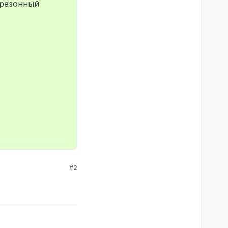
 резонный
#2