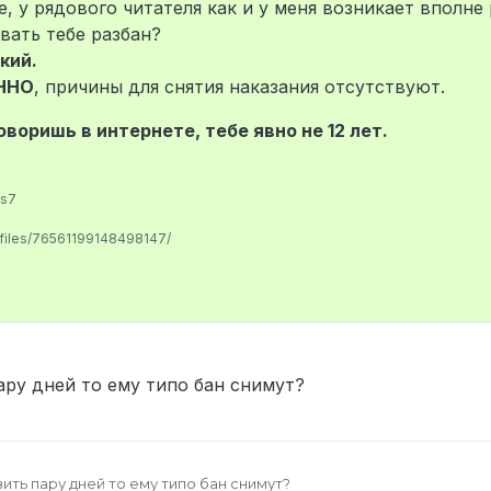
, у рядового читателя как и у меня возникает вполне
вать тебе разбан?
кий.
ННО
, причины для снятия наказания отсутствуют.
воришь в интернете, тебе явно не 12 лет.
us7
ofiles/76561199148498147/
ару дней то ему типо бан снимут?
вить пару дней то ему типо бан снимут?