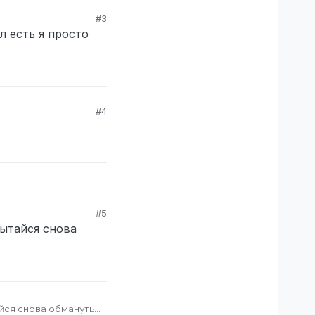
#3
л есть я просто
#4
#5
пытайся снова
0-7
ь сюда )
ительные) 16:00
мин сказал что
я альтом повернулся
айся снова обмануть
вильно меня понял и