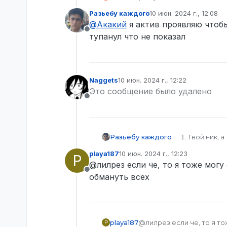
Разьебу каждого
10 июн. 2024 г., 12:08
отредактировано
@
Акакий
я актив проявляю чтобы 
Не в сети
тупанул что не показал
Naggets
10 июн. 2024 г., 12:22
отредактировано
Это сообщение было удалено
Не в сети
Разьебу каждого
Твой ник, 
Твой Steam
playa187
10 июн. 2024 г., 12:23
P
Твои конта
отредактировано
@лилрез если че, то я тоже могу
Ник участн
Не в сети
Вид наказа
обмануть всех
https://img
Дата и вре
Описание с
выдаст за 
playa187
@лилрез если че, то я то
к моему др
P