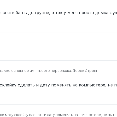
снять бан в дс группе, а так у меня просто демка фул
а также основное имя твоего персонажа: Дерек Стронг
ID (узнать его можно здесь ):STEAM_1:1:495520600
кты для связи (Discord в формате Name#0000):nelilrez
 склейку сделать и дату поменять на компьютере, не 
ика команды, который выдал наказание (тегни его через @)
@
100
ния (если бан, то приложить скриншот окна блокировки; загружат
ur.com/a/repK0jJ
мя произошедшего (если достоверно неизвестны, укажи приблиз
итуации: были в админ зоне где я токсичил и получил 3 преда, ад
это наказание. Когда админ с челом пошли смотреть я получаетс
же могу склейку сделать и дату поменять на компьютере, не пыт
угу и сказал ему что я его мать ебал и админ после этого не пра