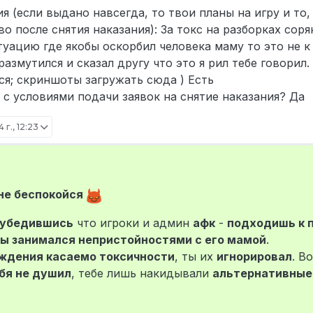
я (если выдано навсегда, то твои планы на игру и то,
 после снятия наказания): За токс на разборках соря
туацию где якобы оскорбил человека маму то это не к
размутился и сказал другу что это я рил тебе говорил.
ся; скриншоты загружать сюда ) Есть
 с условиями подачи заявок на снятие наказания? Да
 г., 12:23
+7
6 нояб. 2024 г., 02:59
 не беспокойся
убедившись
что игроки и админ
афк
-
подходишь к
ты занимался непристойностями с его мамой
.
ждения касаемо токсичности
, ты их
игнорировал
. В
бя не душил
, тебе лишь накидывали
альтернативные