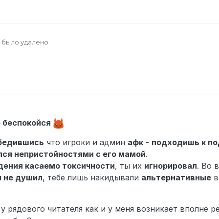
 было удалено
 17:11
6 нояб. 2024 г., 02:59
е беспокойся
бедившись
что игроки и админ
афк
-
подходишь к п
лся непристойностями с его мамой
.
ения касаемо токсичности
, ты их
игнорировал
. Во 
я не душил
, тебе лишь накидывали
альтернативные
в
у рядового читателя как и у меня возникает вполне р