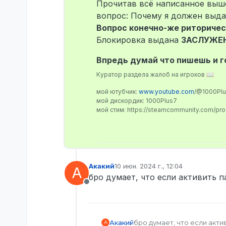
Прочитав всё написанное выше
вопрос: Почему я должен выда
Вопрос конечно-же риторичес
Блокировка выдана
ЗАСЛУЖЕ
Впредь думай что пишешь и го
Куратор раздела жалоб на игроков 📖
мой ютубчик:
www.youtube.com
/@1000Pl
мой дискордик: 1000Plus7
мой стим: https://steamcommunity.com/pr
Акакий
10 июн. 2024 г., 12:04
А
отредактировано
бро думает, что если активить п
Не в сети
Акакий
бро думает, что если акти
А