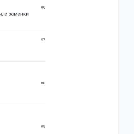
#6
и то, какой вклад ты
вые заменки
 то это не к нему
 я рил тебе говорил.
ия? Да
#7
#8
#9