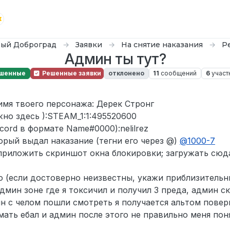
ый Доброград
Заявки
На снятие наказания
Р
Админ ты тут?
шенные
Решенные заявки
отклонено
11
сообщений
6
участ
имя твоего персонажа: Дерек Стронг
жно здесь ):STEAM_1:1:495520600
cord в формате Name#0000):nelilrez
орый выдал наказание (тегни его через @)
@
1000-7
 приложить скриншот окна блокировки; загружать сюда
 (если достоверно неизвестны, укажи приблизительны
дмин зоне где я токсичил и получил 3 преда, админ с
ин с челом пошли смотреть я получается альтом повер
о мать ебал и админ после этого не правильно меня пон