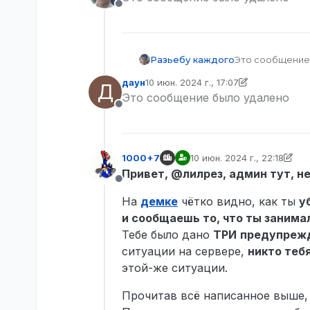
Не в сети
Разьебу каждого
Это сообщение
даун
10 июн. 2024 г., 17:07
Д
отредактировано даун
6 окт. 2024 г.,
Это сообщение было удалено
Не в сети
1000+7
10 июн. 2024 г., 22:18
отредактировано 1000+7
Привет, @лилрез, админ тут, н
Не в сети
На
демке
чётко видно, как ты
у
и сообщаешь то, что ты занима
Тебе было дано
ТРИ
предупрежд
ситуации на сервере,
никто теб
этой-же ситуации.
Прочитав всё написанное выше, 