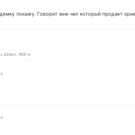
зание за это.
я снятия наказания (если выдано навсегда, то твои планы на игру 
ебу каждого
6 окт. 2024 г., 12:26
 демку покажу. Говорит мне чел который продает кри
 сообщество после снятия наказания): За токс на разборках сорян, просто
л душить меня, а про ситуацию где якобы оскорбил человека маму
а имеется как после разбана я размутился и сказал другу что это
ства (если имеются; скриншоты загружать сюда ) Есть
 и согласен ли ты с условиями подачи заявок на снятие наказан
. 2024 г., 16:51
но
но
ебу каждого
6 окт. 2024 г., 17:04