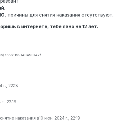
 разбан?
ий.
НО
, причины для снятия наказания отсутствуют.
ришь в интернете, тебе явно не 12 лет.
les/76561199148498147/
 г., 22:18
г., 22:18
снятие наказания в
10 июн. 2024 г., 22:19