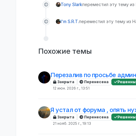
Tony Slark
переместил эту тему из
I'm S.R.T.
переместил эту тему из Н
Похожие темы
Перезалив по просьбе адми
Закрыта
Перенесена
Решенны
12 июн. 2026 г., 13:51
Я устал от форума , опять н
Закрыта
Перенесена
Решенны
21 нояб. 2025 г., 19:13