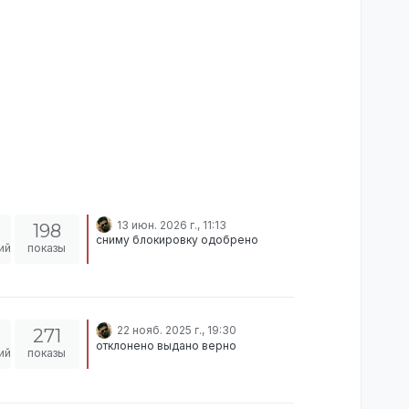
13 июн. 2026 г., 11:13
198
сниму блокировку одобрено
ий
показы
22 нояб. 2025 г., 19:30
271
отклонено выдано верно
ий
показы