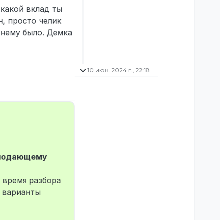
 какой вклад ты
н, просто челик
 нему было. Демка
10 июн. 2024 г., 22:18
 подающему
о время разбора
варианты