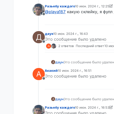
всех
выдал нака
Разьебу каждого
10 июн. 2024 г., 12:25
Причины дл
отредактировано Разь
@
playa187
какую склейку, я фулл
сможешь внести в
Не в сети
челик нача
было. Демк
Доказатель
Ознакомлен
даун
10 июн. 2024 г., 16:43
Д
отредактировано
Это сообщение было удалено
Не в сети
А
2 ответов
Последний ответ
10 июн
даун
Это сообщение было удале
Д
Акакий
10 июн. 2024 г., 16:51
А
отредактировано
Это сообщение было удалено
Не в сети
даун
Это сообщение было удале
Д
Разьебу каждого
10 июн. 2024 г., 16:53
отредактировано Разь
Это сообщение было удалено