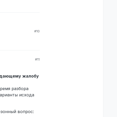
#10
#11
одающему жалобу
время разбора
арианты исхода
езонный вопрос: