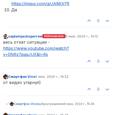
https://imgur.com/a/JAMOj7R
Да
0
captainjacksparrow
9 июн. 2024 г., 14:12
Заблокирован
отредактировано
Не в сети
весь откат ситуации -
https://www.youtube.com/watch?
v=0N6z7pqgJUE&t=6s
0
Смартфон Vivo
9 июн. 2024 г., 14:22
отредактировано
Не в сети
от видео угарнул)
0
Смартфон Vivo
выбрал решение
9 июн. 2024 г., 15:45
Смартфон Vivo
9 июн. 2024 г., 15:46