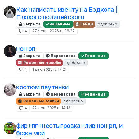
Как написать квенту на Бэдкопа |
Плохого полицейского
Закрыта
Решенные
Гайды
одобрено
4
27 февр. 2026 г., 08:27
нон рп
Закрыта
Перенесена
Решенные
Решенные жалобы
одобрено
4
1 дек. 2025 г., 17:21
костюм паутинки
Закрыта
Перенесена
Решенные
Решенные заявки
одобрено
4
22 июн. 2025 г., 14:13
фир+пг+неотыгровка+лив нон рп, и
боже мой