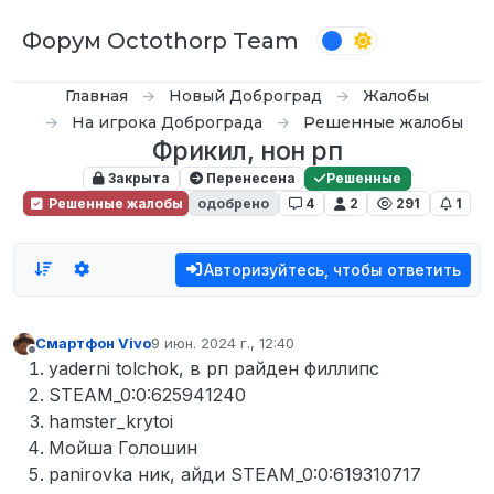
Перейти к содержимому
Форум Octothorp Team
Главная
Новый Доброград
Жалобы
На игрока Доброграда
Решенные жалобы
Фрикил, нон рп
Закрыта
Перенесена
Решенные
Решенные жалобы
одобрено
4
2
291
1
Авторизуйтесь, чтобы ответить
Смартфон Vivo
9 июн. 2024 г., 12:40
отредактировано
Не в сети
yaderni tolchok, в рп райден филлипс
STEAM_0:0:625941240
hamster_krytoi
Мойша Голошин
panirovka ник, айди STEAM_0:0:619310717