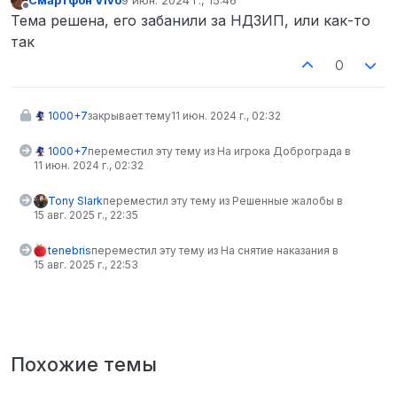
отредактировано
Не в сети
Тема решена, его забанили за НДЗИП, или как-то
так
0
1000+7
закрывает тему
11 июн. 2024 г., 02:32
1000+7
переместил эту тему из На игрока Доброграда в
11 июн. 2024 г., 02:32
Tony Slark
переместил эту тему из Решенные жалобы в
15 авг. 2025 г., 22:35
tenebris
переместил эту тему из На снятие наказания в
15 авг. 2025 г., 22:53
Похожие темы