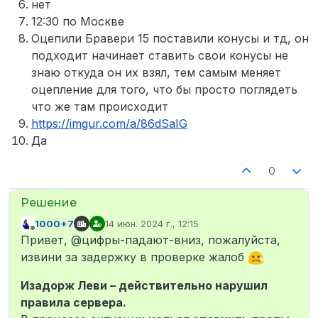
нет
12:30 по Москве
Оцепили Бравери 15 поставили конусы и тд, он
подходит начинает ставить свои конусы не
знаю откуда он их взял, тем самым меняет
оцепление для того, что бы просто поглядеть
что же там происходит
https://imgur.com/a/86dSaIG
Да
0
1000+7
14 июн. 2024 г., 12:15
отредактировано
Не в сети
Привет, @цифры-падают-вниз, пожалуйста,
извини за задержку в проверке жалоб
Изадорж Леви – действительно нарушил
правила сервера.