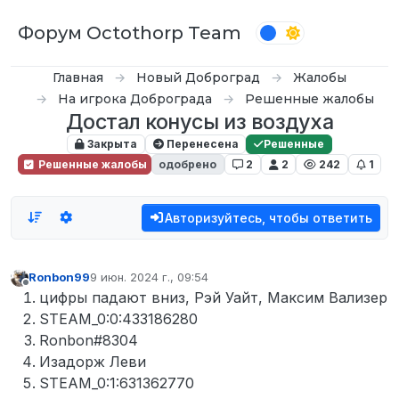
Перейти к содержимому
Форум Octothorp Team
Главная
Новый Доброград
Жалобы
На игрока Доброграда
Решенные жалобы
Достал конусы из воздуха
Закрыта
Перенесена
Решенные
Решенные жалобы
одобрено
2
2
242
1
Авторизуйтесь, чтобы ответить
Ronbon99
9 июн. 2024 г., 09:54
отредактировано
Не в сети
цифры падают вниз, Рэй Уайт, Максим Вализер
STEAM_0:0:433186280
Ronbon#8304
Изадорж Леви
STEAM_0:1:631362770