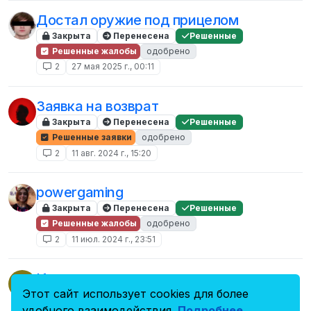
Достал оружие под прицелом
Закрыта
Перенесена
Решенные
Решенные жалобы
одобрено
2
27 мая 2025 г., 00:11
Заявка на возврат
Закрыта
Перенесена
Решенные
Решенные заявки
одобрено
2
11 авг. 2024 г., 15:20
powergaming
Закрыта
Перенесена
Решенные
Решенные жалобы
одобрено
2
11 июл. 2024 г., 23:51
Игнорирование отыгровок, потом
T
абузил, двери, игнорировал мой глок а
Этот сайт использует cookies для более
удобного взаимодействия.
Подробнее