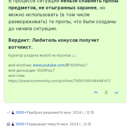
В процессе ситуации
нельзя спавнить пропы
предметов, не отыгранных заранее
, но
можно использовать (в том числе
размораживать) те пропы, что были созданы
до начала ситуации.
Вердикт: Любитель конусов получит
вотчлист.
Куратор раздела жалоб на игроков 📖
мой ютубчик:
www.youtube.com
/@1000Plus7
мой дискордик: 1000Plus7
мой стим:
https://steamcommunity.com/profiles/76561199148498147/
0
1000+7
выбрал решение
14 июн. 2024 г., 12:15
1000+7
закрывает тему
14 июн. 2024 г., 12:15