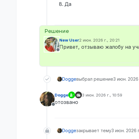
Да
New User
2 июн. 2026 г., 20:21
отредактировано
Привет, отзываю жалобу на уч
Не в сети
Dogge
выбрал решение
3 июн. 2026 
Dogge
3 июн. 2026 г., 10:59
отредактировано
отозвано
Не в сети
Dogge
закрывает тему
3 июн. 2026 г