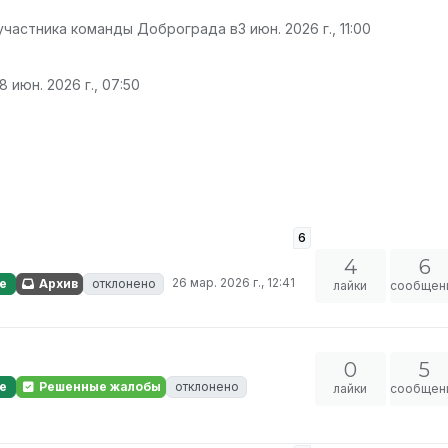
 участника команды Доброграда в
3 июн. 2026 г., 11:00
8 июн. 2026 г., 07:50
6
4
6
26 мар. 2026 г., 12:41
е
Архив
отклонено
лайки
сообщен
0
5
е
Решенные жалобы
отклонено
лайки
сообщен