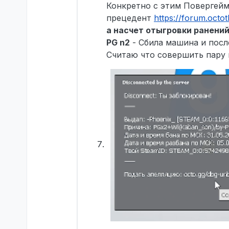
Конкретно с этим Повергейми
прецедент
https://forum.octo
а насчет отыгровки ранени
PG n2
- Сбила машина и после
Считаю что совершить пару 