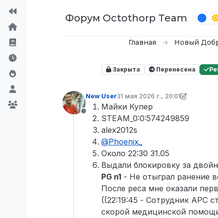
Перейти к содержимому
Форум Octothorp Team
Главная
Новый Доб
Закрыта
Перенесена
Ре
New User
31 мая 2026 г., 20:01
отредактировано New User
Майки Купер
Не в сети
STEAM_0:0:574249859
alex2012s
@
Phoenix_
Около 22:30 31.05
Выдали блокировку за двойн
PG n1
- Не отыграл ранение в
После реса мне оказали пер
((22:19:45 - Сотрудник АРС 
скорой медицинской помощи 