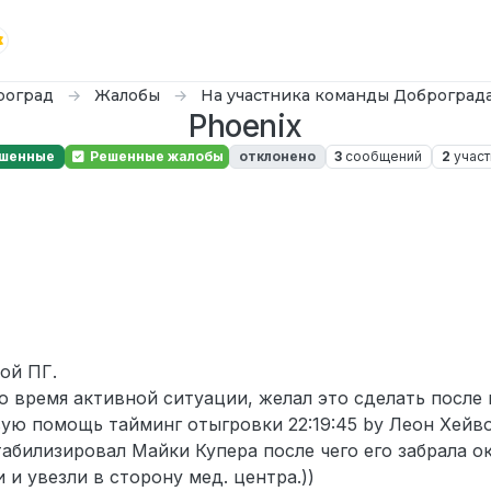
роград
Жалобы
На участника команды Доброград
Phoenix
шенные
Решенные жалобы
отклонено
3
сообщений
2
участ
ой ПГ.
о время активной ситуации, желал это сделать после 
вую помощь тайминг отыгровки 22:19:45 by Леон Хейв
стабилизировал Майки Купера после чего его забрала 
и увезли в сторону мед. центра.))