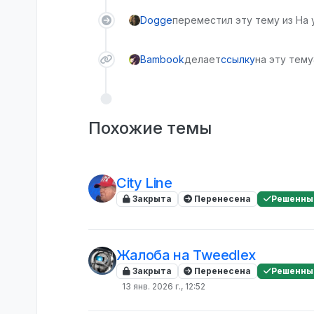
Dogge
переместил эту тему из На
Bambook
делает
ссылку
на эту тему
Похожие темы
City Line
Закрыта
Перенесена
Решенны
Жалоба на Tweedlex
Закрыта
Перенесена
Решенны
13 янв. 2026 г., 12:52