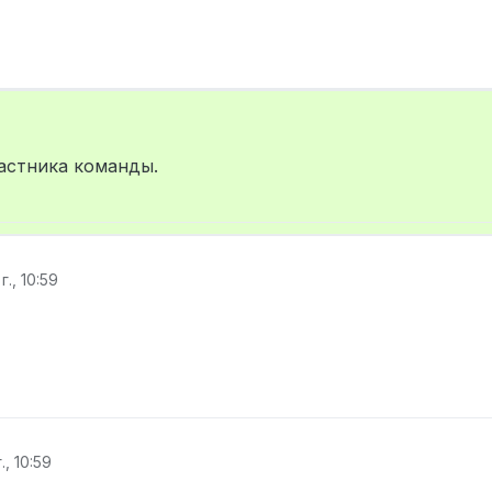
астника команды.
г., 10:59
., 10:59