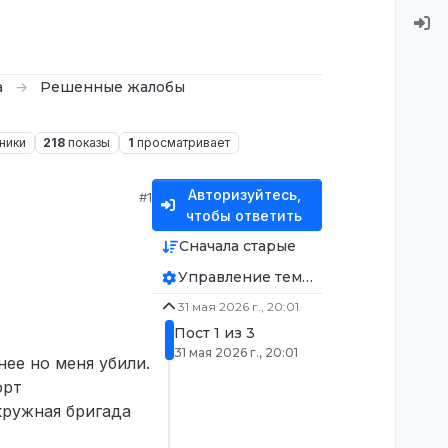
а
Решенные жалобы
ники
218
показы
1
просматривает
Авторизуйтесь,
#1
чтобы ответить
Сначала старые
Управление темой
31 мая 2026 г., 20:01
Пост 1 из 3
31 мая 2026 г., 20:01
нее но меня убили.
орт
окружная бригада