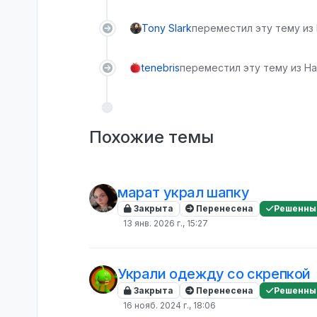
Tony Slark
переместил эту тему из
tenebris
переместил эту тему из На
Похожие темы
марат украл шапку
Закрыта
Перенесена
Решенны
13 янв. 2026 г., 15:27
Украли одежду со скрепкой
Закрыта
Перенесена
Решенны
16 нояб. 2024 г., 18:06