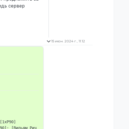
едь сервер
15 июн. 2024 г., 11:12
1xP90]

90]: [Вильям Рич (STEAM_0:0:115634081)'s Руки]➞[Вильям Р