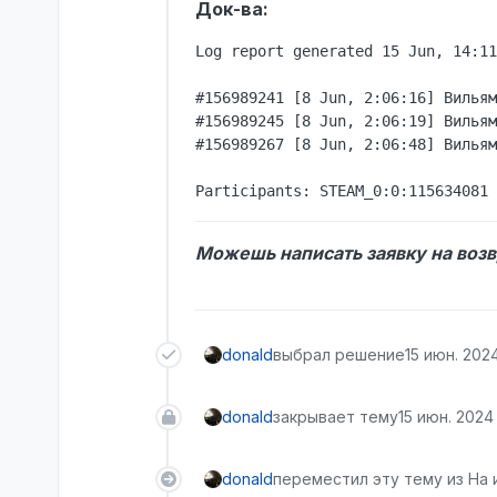
Док-ва:
Log report generated 15 Jun, 14:11
#156989241 [8 Jun, 2:06:16] Вильям
#156989245 [8 Jun, 2:06:19] Вильям
#156989267 [8 Jun, 2:06:48] Вильям
Можешь написать заявку на возвр
donald
выбрал решение
15 июн. 2024 
donald
закрывает тему
15 июн. 2024 г
donald
переместил эту тему из На