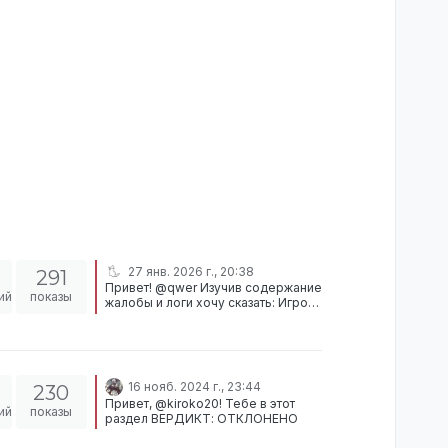
27 янв. 2026 г., 20:38
291
Привет! @qwer Изучив содержание
ий
показы
жалобы и логи хочу сказать: Игрок
Ишак Баранович нарушает НОПС
украв шапку и вводя игрока в
заблуждение говоря что ничего не
брал Log report generated 28 Jan,
1:35:33 [13 Jan, 20:17:35] Иван
16 нояб. 2024 г., 23:44
230
Нилсон (Гражданин) dropped
Привет, @kiroko20! Тебе в этот
[1xЧерная шапка-ушанка] from
ий
показы
раздел ВЕРДИКТ: ОТКЛОНЕНО
[Иван Нилсон's Брюки] [13 Jan,
20:17:45] Ишак Баранович