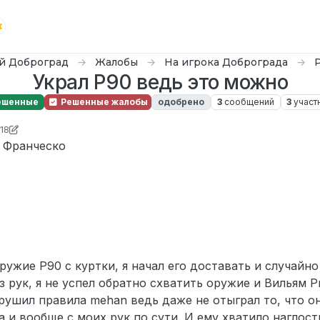
й Доброград
Жалобы
На игрока Доброграда
Украл P90 ведь это можно
ешенные
Решенные жалобы
одобрено
3
сообщений
3
участ
:18
I'm not Chungus
6 июл. 2024 г., 23:20
е Франческо
ужие P90 с куртки, я начал его доставать и случайно 
з рук, я не успел обратно схватить оружие и Вильям 
рушил правила mehan ведь даже не отыграл то, что о
да и вообще с моих рук по сути. И ему хватило наглос