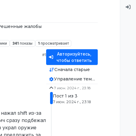
Решенные жалобы
ники
341
показы
1
просматривает
Авторизуйтесь,
#1
чтобы ответить
Сначала старые
Управление темой
7 июн. 2024 г., 23:18
Пост 1 из 3
7 июн. 2024 г., 23:18
нажал shift из-за
Рич сразу подбежал
н украл оружие
ти предложить за