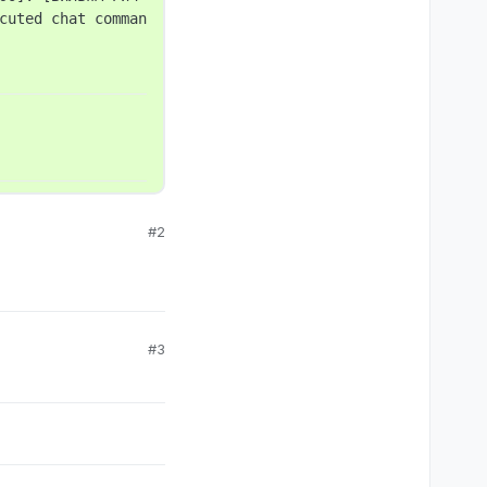
cuted chat command: / ОШИБКА НОВЧИКА

#2
#3