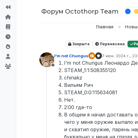
Перейти к содержимому
Форум Octothorp Team
Главная
Новы
Закрыта
Перенесена
Р
I'm not Chungus
7 июн. 2024 г., 23
отредактировано 
I’m not Chungus Леонардо Д
Не в сети
STEAM_1:1:508355120
chinakz
Вильям Рич
STEAM_0:0:115634081
Нет.
2:00 где-то
В общем я начал доставать ор
чего у меня оружие выпало и
и схватил оружие, парень на
буквально у меня на глазах 