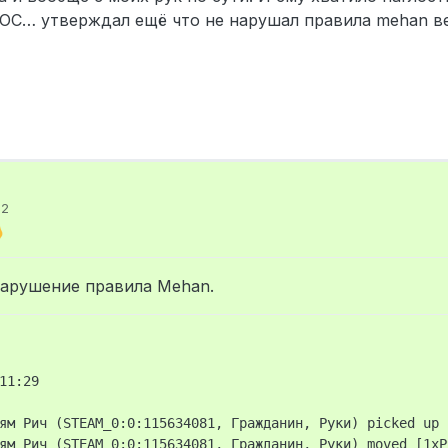
ООС… утверждал ещё что не нарушал правила mehan в
12
нарушение правила Mehan.
11:29

ям Рич (STEAM_0:0:115634081, Гражданин, Руки) picked up [
ям Рич (STEAM_0:0:115634081, Гражданин, Руки) moved [1xP