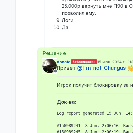
25.000р вернуть мне П90 в 
позволил ему.
Логи
Да
donald
15 июн. 2024 г., 11:
Заблокирован
отредактировано
Привет
@
I-m-not-Chungus
Не в сети
Игрок получит блокировку за 
Док-ва:
Log report generated 15 Jun, 14:
#156989241 [8 Jun, 2:06:16] Виль
#156989245 [8 Jun, 2:06:19] Виль