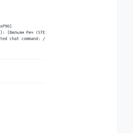
xP90]

]: [Вильям Рич (STEAM_0:0:115634081)'s Руки]➞[Вильям Рич
ted chat command: / ОШИБКА НОВЧИКА
