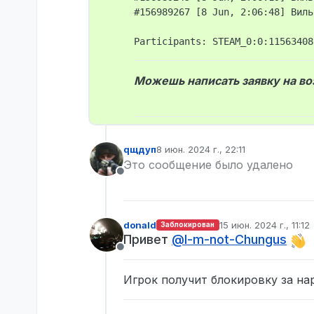
#156989267 [8 Jun, 2:06:48] Виль
Можешь написать заявку на воз
qщдуп
8 июн. 2024 г., 22:11
отредактировано
Это сообщение было удалено
Не в сети
donald
15 июн. 2024 г., 11:12
Заблокирован
отредактировано
Привет
@
I-m-not-Chungus
Не в сети
Игрок получит блокировку за на