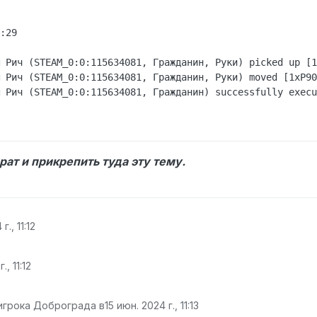
:29

 Рич (STEAM_0:0:115634081, Гражданин, Руки) picked up [1
 Рич (STEAM_0:0:115634081, Гражданин, Руки) moved [1xP90
 Рич (STEAM_0:0:115634081, Гражданин) successfully execu
ат и прикрепить туда эту тему.
г., 11:12
., 11:12
 игрока Доброграда в
15 июн. 2024 г., 11:13