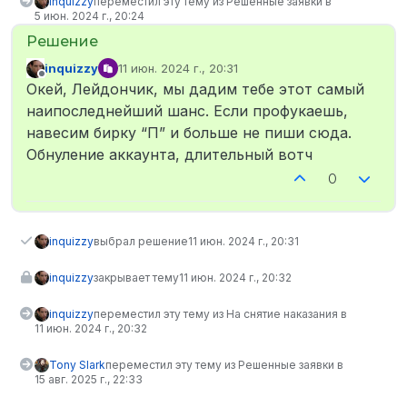
inquizzy
переместил эту тему из Решенные заявки в
5 июн. 2024 г., 20:24
inquizzy
11 июн. 2024 г., 20:31
отредактировано
Не в сети
Окей, Лейдончик, мы дадим тебе этот самый
наипоследнейший шанс. Если профукаешь,
навесим бирку “П” и больше не пиши сюда.
Обнуление аккаунта, длительный вотч
0
inquizzy
выбрал решение
11 июн. 2024 г., 20:31
inquizzy
закрывает тему
11 июн. 2024 г., 20:32
inquizzy
переместил эту тему из На снятие наказания в
11 июн. 2024 г., 20:32
Tony Slark
переместил эту тему из Решенные заявки в
15 авг. 2025 г., 22:33