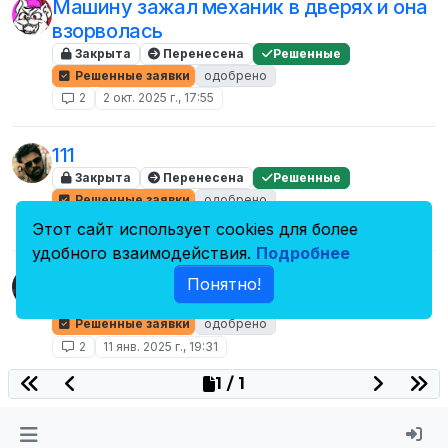
Машину зажал механик в дверях и она
взорволась
Закрыта
Перенесена
Решенные
Решенные заявки
одобрено
2
2 окт. 2025 г., 17:55
111
Закрыта
Перенесена
Решенные
Решенные заявки
одобрено
2
11 апр. 2025 г., 14:00
Этот сайт использует cookies для более
удобного взаимодействия.
Подробнее
Перчатки без коробки в подарок
Понятно!
Закрыта
Перенесена
Решенные
Решенные заявки
одобрено
2
11 янв. 2025 г., 19:31
1 / 1