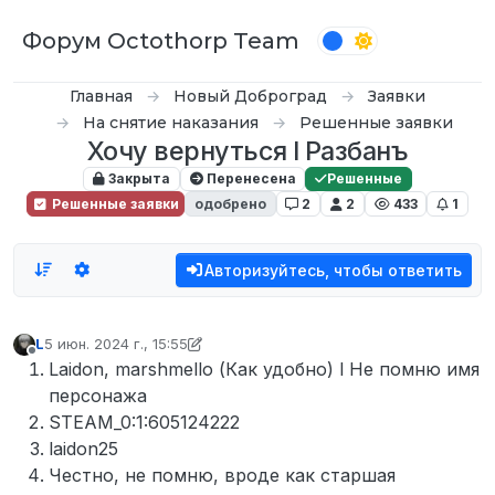
Перейти к содержимому
Форум Octothorp Team
Главная
Новый Доброград
Заявки
На снятие наказания
Решенные заявки
Хочу вернуться l Разбанъ
Закрыта
Перенесена
Решенные
Решенные заявки
одобрено
2
2
433
1
Авторизуйтесь, чтобы ответить
L
5 июн. 2024 г., 15:55
отредактировано inquizzy
6 нояб. 2024 г., 20:32
Не в сети
Laidon, marshmello (Как удобно) l Не помню имя
персонажа
STEAM_0:1:605124222
laidon25
Честно, не помню, вроде как старшая