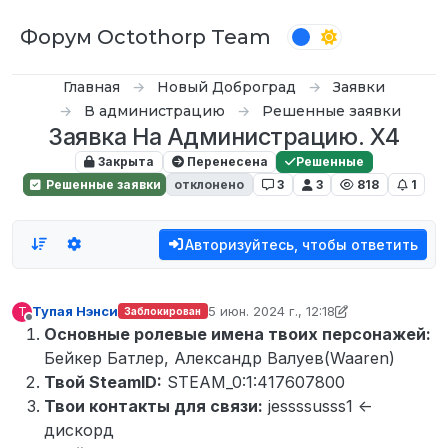
Перейти к содержимому
Форум Octothorp Team
Главная
Новый Доброград
Заявки
В администрацию
Решенные заявки
Заявка На Администрацию. Х4
Закрыта
Перенесена
Решенные
Решенные заявки
отклонено
3
3
818
1
Авторизуйтесь, чтобы ответить
Тупая Нэнси
5 июн. 2024 г., 12:18
Т
Заблокирован
отредактировано Tekoy
Не в сети
Основные ролевые имена твоих персонажей:
Бейкер Батлер, Александр Валуев(Waaren)
Твой SteamID:
STEAM_0:1:417607800
Твои контакты для связи:
jessssusss1 <-
дискорд