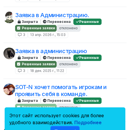
Заявка в Администрацию.
Закрыта
Перенесена
Решенные
Решенные заявки
отклонено
3
13 апр. 2026 г., 15:03
Заявка в администрацию
Закрыта
Перенесена
Решенные
Решенные заявки
отклонено
3
18 дек. 2025 г., 11:22
SOT-N хочет помогать игрокам и
проявить себя в команде.
Закрыта
Перенесена
Решенные
Решенные заявки
отклонено
3
19 окт. 2024 г., 15:24
Этот сайт использует cookies для более
удобного взаимодействия.
Подробнее