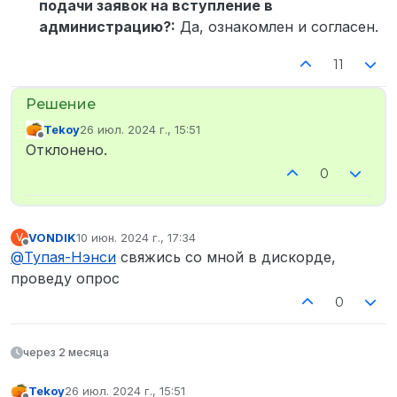
подачи заявок на вступление в
администрацию?:
Да, ознакомлен и согласен.
11
Tekoy
26 июл. 2024 г., 15:51
отредактировано
Не в сети
Отклонено.
0
VONDIK
10 июн. 2024 г., 17:34
V
отредактировано
Не в сети
@
Тупая-Нэнси
свяжись со мной в дискорде,
проведу опрос
0
через 2 месяца
Tekoy
26 июл. 2024 г., 15:51