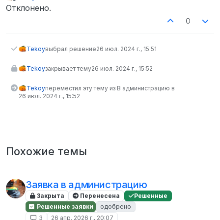
отредактировано
Не в сети
Отклонено.
0
Tekoy
выбрал решение
26 июл. 2024 г., 15:51
Tekoy
закрывает тему
26 июл. 2024 г., 15:52
Tekoy
переместил эту тему из В администрацию в
26 июл. 2024 г., 15:52
Похожие темы
Заявка в администрацию
Закрыта
Перенесена
Решенные
Решенные заявки
одобрено
3
26 апр. 2026 г., 20:07