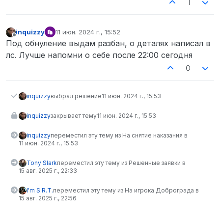
1
inquizzy
11 июн. 2024 г., 15:52
отредактировано
Не в сети
Под обнуление выдам разбан, о деталях написал в
лс. Лучше напомни о себе после 22:00 сегодня
0
inquizzy
выбрал решение
11 июн. 2024 г., 15:53
inquizzy
закрывает тему
11 июн. 2024 г., 15:53
inquizzy
переместил эту тему из На снятие наказания в
11 июн. 2024 г., 15:53
Tony Slark
переместил эту тему из Решенные заявки в
15 авг. 2025 г., 22:33
I'm S.R.T.
переместил эту тему из На игрока Доброграда в
15 авг. 2025 г., 22:56