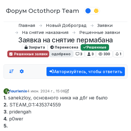
Перейти к содержимому
Форум Octothorp Team
Главная
Новый Доброград
Заявки
На снятие наказания
Решенные заявки
Заявка на снятие пермабана
Закрыта
Перенесена
Решенные
Решенные заявки
одобрено
3
3
330
1
Авторизуйтесь, чтобы ответить
fourlenix
4 июн. 2024 г., 15:06
F
отредактировано inquizzy
6 нояб. 2024 г., 15:53
Не в сети
1.
sanekzloy, основного ника на дбг не было
2.
STEAM_0:1:435374559
3
. pridengah
4.
p0wer
5.