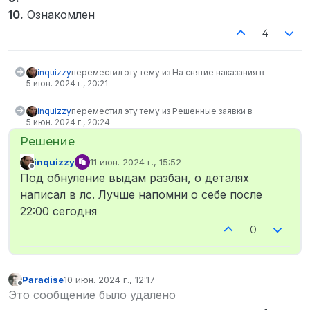
10.
Ознакомлен
4
inquizzy
переместил эту тему из На снятие наказания в
5 июн. 2024 г., 20:21
inquizzy
переместил эту тему из Решенные заявки в
5 июн. 2024 г., 20:24
inquizzy
11 июн. 2024 г., 15:52
отредактировано
Не в сети
Под обнуление выдам разбан, о деталях
написал в лс. Лучше напомни о себе после
22:00 сегодня
0
Paradise
10 июн. 2024 г., 12:17
отредактировано
Не в сети
Это сообщение было удалено