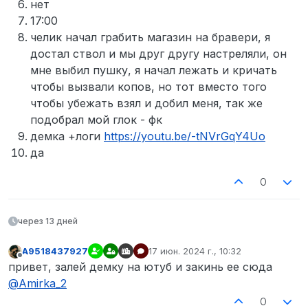
нет
17:00
челик начал грабить магазин на бравери, я
достал ствол и мы друг другу настреляли, он
мне выбил пушку, я начал лежать и кричать
чтобы вызвали копов, но тот вместо того
чтобы убежать взял и добил меня, так же
подобрал мой глок - фк
демка +логи
https://youtu.be/-tNVrGqY4Uo
да
0
через 13 дней
A9518437927
17 июн. 2024 г., 10:32
отредактировано
Не в сети
привет, залей демку на ютуб и закинь ее сюда
@
Amirka_2
0