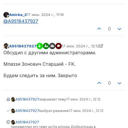
Amirka_2
17 июн. 2024 г., 11:19
отредактировано
Не в сети
@
A9518437927
0
A9518437927
17 июн. 2024 г., 12:12
отредактировано A9518437927
Не в сети
Обсудил с другими администраторами.
Млаззи Зонович Старший - FK.
Будем следить за ним. Закрыто
0
A9518437927
закрывает тему
17 июн. 2024 г., 12:12
A9518437927
выбрал решение
17 июн. 2024 г., 12:12
A9518437927
переместил эту тему из На игрока Доброграда в