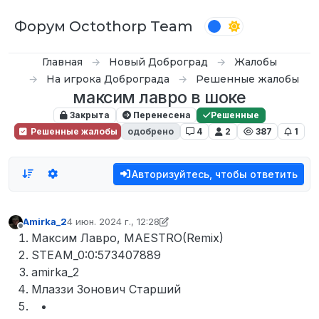
Перейти к содержимому
Форум Octothorp Team
Главная
Новый Доброград
Жалобы
На игрока Доброграда
Решенные жалобы
максим лавро в шоке
Закрыта
Перенесена
Решенные
Решенные жалобы
одобрено
4
2
387
1
Авторизуйтесь, чтобы ответить
Amirka_2
4 июн. 2024 г., 12:28
отредактировано Amirka_2
Не в сети
Максим Лавро, MAESTRO(Remix)
STEAM_0:0:573407889
amirka_2
Млаззи Зонович Старший