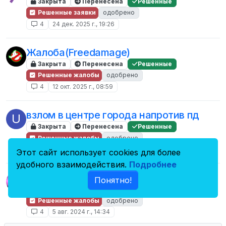
Закрыта
Перенесена
Решенные
Решенные заявки
одобрено
4
24 дек. 2025 г., 19:26
Жалоба(Freedamage)
Закрыта
Перенесена
Решенные
Решенные жалобы
одобрено
4
12 окт. 2025 г., 08:59
взлом в центре города напротив пд
U
Закрыта
Перенесена
Решенные
Решенные жалобы
одобрено
4
4 янв. 2025 г., 10:05
Этот сайт использует cookies для более
удобного взаимодействия.
Подробнее
Шок! woman застрелена в голову!!!
Понятно!
Закрыта
Перенесена
Решенные
Решенные жалобы
одобрено
4
5 авг. 2024 г., 14:34