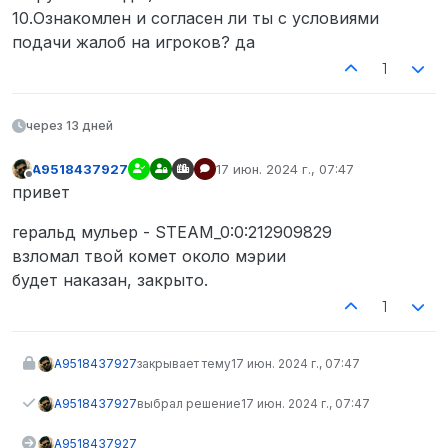
10.Ознакомлен и согласен ли ты с условиями
подачи жалоб на игроков? да
1
через 13 дней
A9518437927
17 июн. 2024 г., 07:47
отредактировано
Не в сети
привет
геральд мульер - STEAM_0:0:212909829
взломал твой комет около мэрии
будет наказан, закрыто.
1
A9518437927
закрывает тему
17 июн. 2024 г., 07:47
A9518437927
выбрал решение
17 июн. 2024 г., 07:47
A9518437927