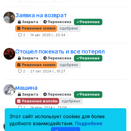
Заявка на возврат
Закрыта
Перенесена
Решенные
Решенные заявки
одобрено
2
14 авг. 2025 г., 20:34
Отошел покекать и все потерял
Закрыта
Перенесена
Решенные
Решенные заявки
одобрено
2
27 окт. 2024 г., 10:27
машина
Закрыта
Перенесена
Решенные
Решенные жалобы
одобрено
2
14 июн. 2024 г., 13:06
Этот сайт использует cookies для более
удобного взаимодействия.
Подробнее
Понаберут буффало по 0 рублей и