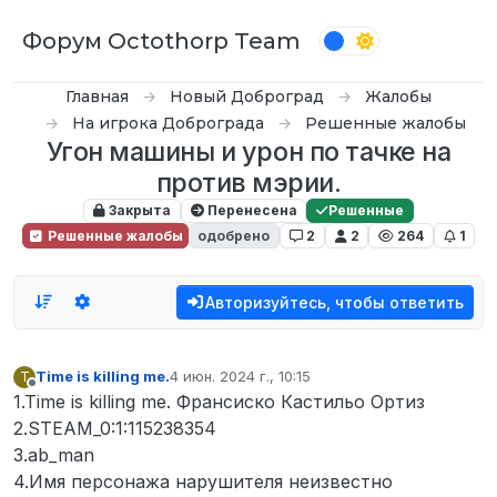
Перейти к содержимому
Форум Octothorp Team
Главная
Новый Доброград
Жалобы
На игрока Доброграда
Решенные жалобы
Угон машины и урон по тачке на
против мэрии.
Закрыта
Перенесена
Решенные
Решенные жалобы
одобрено
2
2
264
1
Авторизуйтесь, чтобы ответить
Time is killing me.
4 июн. 2024 г., 10:15
T
отредактировано
Не в сети
1.Time is killing me. Франсиско Кастильо Ортиз
2.STEAM_0:1:115238354
3.ab_man
4.Имя персонажа нарушителя неизвестно