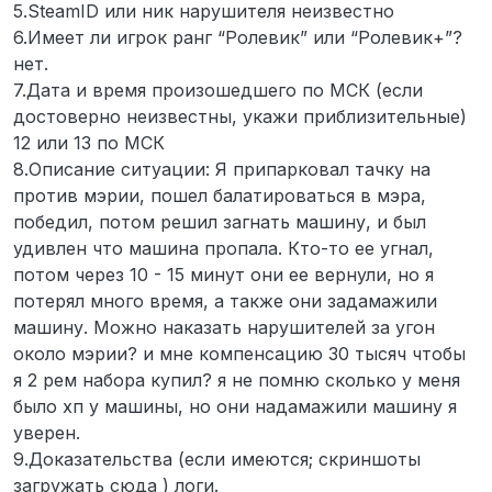
5.SteamID или ник нарушителя неизвестно
6.Имеет ли игрок ранг “Ролевик” или “Ролевик+”?
нет.
7.Дата и время произошедшего по МСК (если
достоверно неизвестны, укажи приблизительные)
12 или 13 по МСК
8.Описание ситуации: Я припарковал тачку на
против мэрии, пошел балатироваться в мэра,
победил, потом решил загнать машину, и был
удивлен что машина пропала. Кто-то ее угнал,
потом через 10 - 15 минут они ее вернули, но я
потерял много время, а также они задамажили
машину. Можно наказать нарушителей за угон
около мэрии? и мне компенсацию 30 тысяч чтобы
я 2 рем набора купил? я не помню сколько у меня
было хп у машины, но они надамажили машину я
уверен.
9.Доказательства (если имеются; скриншоты
загружать сюда ) логи.