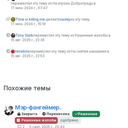
переместил эту тему из На игрока Доброграда в
17 июн. 2024 г., 07:47
Time is killing me.
делает
ссылку
на эту тему
T
17 июн. 2024 г., 15:19
Tony Slark
переместил эту тему из Решенные жалобы в
15 авг. 2025 г., 22:35
tenebris
переместил эту тему из На снятие наказания в
15 авг. 2025 г., 22:53
Похожие темы
Мэр-фангеймер.
Закрыта
Перенесена
Решенные
Решенные жалобы
одобрено
2
5 сент. 2025 г., 20:43