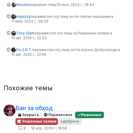
Atsushi
закрывает тему
10 июн. 2024 г., 19:44
inquizzy
переместил эту тему из На снятие наказания в
11 июн. 2024 г., 06:29
Tony Slark
переместил эту тему из Решенные заявки в
15 авг. 2025 г., 22:33
I'm S.R.T.
переместил эту тему из На игрока Доброграда в
15 авг. 2025 г., 22:56
Похожие темы
Бан за обход
Закрыта
Перенесена
Решенные
Решенные заявки
одобрено
8
18 апр. 2026 г., 18:58