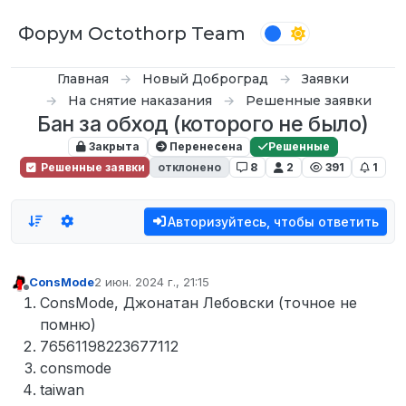
Перейти к содержимому
Форум Octothorp Team
Главная
Новый Доброград
Заявки
На снятие наказания
Решенные заявки
Бан за обход (которого не было)
Закрыта
Перенесена
Решенные
Решенные заявки
отклонено
8
2
391
1
Авторизуйтесь, чтобы ответить
ConsMode
2 июн. 2024 г., 21:15
отредактировано
Не в сети
ConsMode, Джонатан Лебовски (точное не
помню)
76561198223677112
consmode
taiwan