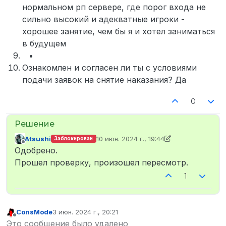
нормальном рп сервере, где порог входа не
сильно высокий и адекватные игроки -
хорошее занятие, чем бы я и хотел заниматься
в будущем
Ознакомлен и согласен ли ты с условиями
подачи заявок на снятие наказания? Да
0
Atsushi
10 июн. 2024 г., 19:44
Заблокирован
отредактировано Atsushi
6 окт. 2024 г.
Не в сети
Одобрено.
Прошел проверку, произошел пересмотр.
1
ConsMode
3 июн. 2024 г., 20:21
отредактировано
Не в сети
Это сообщение было удалено