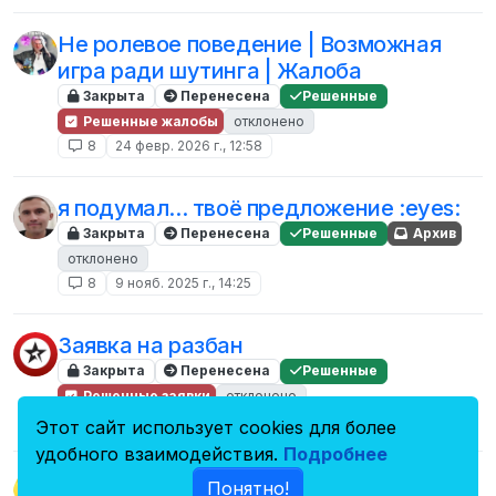
Не ролевое поведение | Возможная
игра ради шутинга | Жалоба
Закрыта
Перенесена
Решенные
Решенные жалобы
отклонено
8
24 февр. 2026 г., 12:58
я подумал... твоё предложение :eyes:
Закрыта
Перенесена
Решенные
Архив
отклонено
8
9 нояб. 2025 г., 14:25
Заявка на разбан
Закрыта
Перенесена
Решенные
Решенные заявки
отклонено
8
13 июн. 2024 г., 08:49
Этот сайт использует cookies для более
удобного взаимодействия.
Подробнее
Разбан
Понятно!