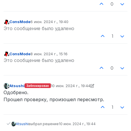
0
ConsMode
6 июн. 2024 г., 19:40
отредактировано
Не в сети
Это сообщение было удалено
1
ConsMode
8 июн. 2024 г., 15:16
отредактировано
Не в сети
Это сообщение было удалено
0
Atsushi
10 июн. 2024 г., 19:44
Заблокирован
отредактировано Atsushi
6 окт. 2024 г., 2
Не в сети
Одобрено.
Прошел проверку, произошел пересмотр.
1
Atsushi
выбрал решение
10 июн. 2024 г., 19:44