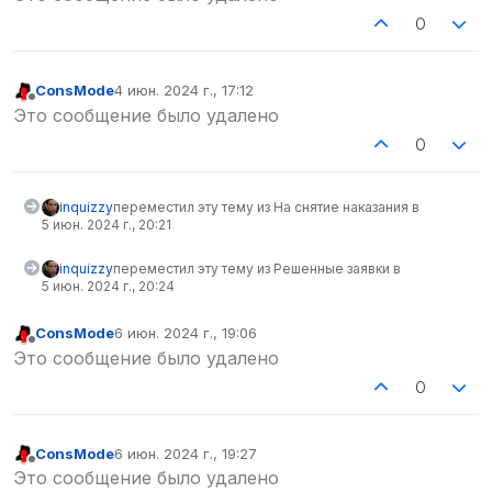
0
ConsMode
4 июн. 2024 г., 17:12
отредактировано
Не в сети
Это сообщение было удалено
0
inquizzy
переместил эту тему из На снятие наказания в
5 июн. 2024 г., 20:21
inquizzy
переместил эту тему из Решенные заявки в
5 июн. 2024 г., 20:24
ConsMode
6 июн. 2024 г., 19:06
отредактировано
Не в сети
Это сообщение было удалено
0
ConsMode
6 июн. 2024 г., 19:27
отредактировано
Не в сети
Это сообщение было удалено