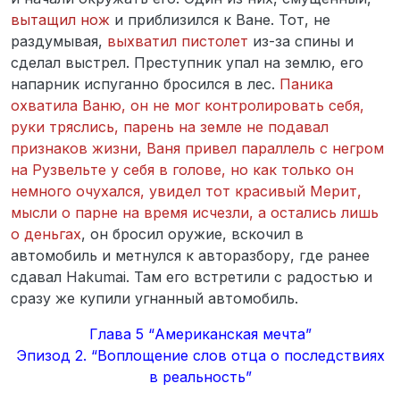
вытащил нож
и приблизился к Ване. Тот, не
раздумывая,
выхватил пистолет
из-за спины и
сделал выстрел. Преступник упал на землю, его
напарник испуганно бросился в лес.
Паника
охватила Ваню, он не мог контролировать себя,
руки тряслись, парень на земле не подавал
признаков жизни, Ваня привел параллель с негром
на Рузвельте у себя в голове, но как только он
немного очухался, увидел тот красивый Мерит,
мысли о парне на время исчезли, а остались лишь
о деньгах
, он бросил оружие, вскочил в
автомобиль и метнулся к авторазбору, где ранее
сдавал Hakumai. Там его встретили с радостью и
сразу же купили угнанный автомобиль.
Глава 5 “Американская мечта”
Эпизод 2. “Воплощение слов отца о последствиях
в реальность”