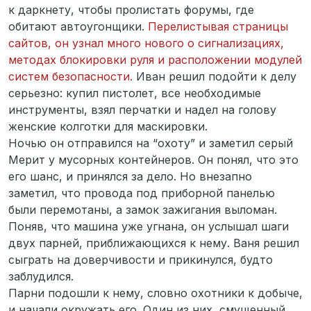
к даркнету, чтобы пролистать форумы, где
обитают автоугонщики.
Перелистывая страницы
сайтов, он узнал много нового о сигнализациях,
методах блокировки руля и расположении модулей
систем безопасности.
Иван решил подойти к делу
серьезно: купил пистолет, все необходимые
инструменты, взял перчатки и надел на голову
женские колготки для маскировки.
Ночью он отправился на “охоту” и заметил серый
Мерит у мусорных контейнеров. Он понял, что это
его шанс, и принялся за дело. Но внезапно
заметил, что провода под приборной панелью
были перемотаны, а замок зажигания выломан.
Поняв, что машина уже угнана, он услышал шаги
двух парней, приближающихся к нему. Ваня решил
сыграть на доверчивости и прикинулся, будто
заблудился.
Парни подошли к нему, словно охотники к добыче,
и начали окружать его. Один из них, смущенный,