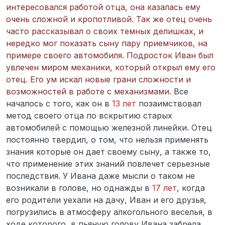
интересовался работой отца, она казалась ему
очень сложной и кропотливой. Так же отец очень
часто рассказывал о своих темных делишках, и
нередко мог показать сыну пару приемчиков, на
примере своего автомобиля. Подросток Иван был
увлечен миром механики, который открыл ему его
отец. Его ум искал новые грани сложности и
возможностей в работе с механизмами.
Все
началось с того, как он в
13 лет
позаимствовал
метод своего отца по вскрытию старых
автомобилей с помощью железной линейки. Отец
постоянно твердил, о том, что нельзя применять
знания которые он дает своему сыну, а также то,
что применение этих знаний повлечет серьезные
последствия. У Ивана даже мысли о таком не
возникали в голове, но однажды в
17 лет
, когда
его родители уехали на дачу, Иван и его друзья,
погрузились в атмосферу алкогольного веселья, в
ходе которого, в пьяную голову Ивана забрела