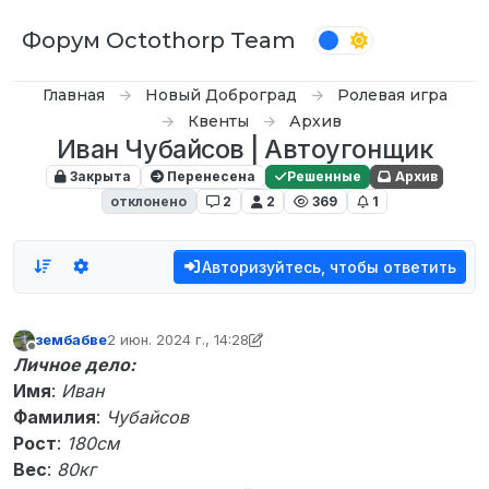
Перейти к содержимому
Форум Octothorp Team
Главная
Новый Доброград
Ролевая игра
Квенты
Архив
Иван Чубайсов | Автоугонщик
Закрыта
Перенесена
Решенные
Архив
отклонено
2
2
369
1
Авторизуйтесь, чтобы ответить
зембабве
2 июн. 2024 г., 14:28
отредактировано зембабве
6 февр. 2024 г., 16:57
Не в сети
Личное дело:
Имя
:
Иван
Фамилия
:
Чубайсов
Рост
:
180см
Вес
:
80кг