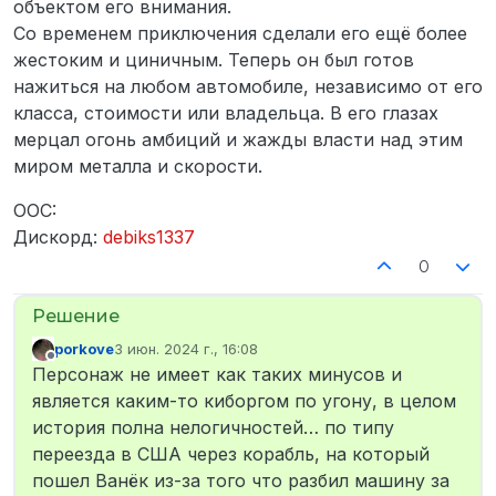
объектом его внимания.
Со временем приключения сделали его ещё более
жестоким и циничным. Теперь он был готов
нажиться на любом автомобиле, независимо от его
класса, стоимости или владельца. В его глазах
мерцал огонь амбиций и жажды власти над этим
миром металла и скорости.
OOC:
Дискорд:
debiks1337
0
porkove
3 июн. 2024 г., 16:08
отредактировано
Не в сети
Персонаж не имеет как таких минусов и
является каким-то киборгом по угону, в целом
история полна нелогичностей… по типу
переезда в США через корабль, на который
пошел Ванёк из-за того что разбил машину за