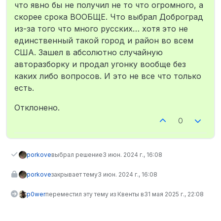
что явно бы не получил не то что огромного, а
скорее срока ВООБЩЕ. Что выбрал Доброград
из-за того что много русских… хотя это не
единственный такой город и район во всем
США. Зашел в абсолютно случайную
авторазборку и продал угонку вообще без
каких либо вопросов. И это не все что только
есть.
Отклонено.
0
porkove
выбрал решение
3 июн. 2024 г., 16:08
porkove
закрывает тему
3 июн. 2024 г., 16:08
p0wer
переместил эту тему из Квенты в
31 мая 2025 г., 22:08