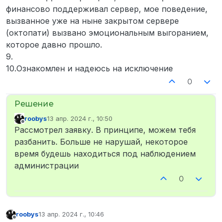
финансово поддерживал сервер, мое поведение,
вызванное уже на ныне закрытом сервере
(октопати) вызвано эмоциональным выгоранием,
которое давно прошло.
9.
10.Ознакомлен и надеюсь на исключение
0
roobys
13 апр. 2024 г., 10:50
отредактировано
Не в сети
Рассмотрел заявку. В принципе, можем тебя
разбанить. Больше не нарушай, некоторое
время будешь находиться под наблюдением
администрации
0
roobys
13 апр. 2024 г., 10:46
отредактировано
Не в сети