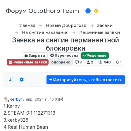
Перейти к содержимому
Форум Octothorp Team
Главная
Новый Доброград
Заявки
На снятие наказания
Решенные заявки
Заявка на снятие перманентной
блокировки
Закрыта
Перенесена
Решенные
Решенные заявки
одобрено
3
2
440
1
Авторизуйтесь, чтобы ответить
Kerby
13 апр. 2024 г., 10:33
отредактировано roobys
Не в сети
1.Kerby
2.STEAM_0:1:112271313
3.kerby326
4.Real Human Bean