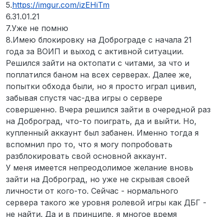
5.
https://imgur.com/izEHiTm
6.31.01.21
7.Уже не помню
8.Имею блокировку на Доброграде с начала 21
года за ВОИП и выход с активной ситуации.
Решился зайти на октопати с читами, за что и
поплатился баном на всех серверах. Далее же,
попытки обхода были, но я просто играл цивил,
забывая спустя час-два игры о сервере
совершенно. Вчера решился зайти в очередной раз
на Доброград, что-то поиграть, да и выйти. Но,
купленный аккаунт был забанен. Именно тогда я
вспомнил про то, что я могу попробовать
разблокировать свой основной аккаунт.
У меня имеется непреодолимое желание вновь
зайти на Доброград, но уже не скрывая своей
личности от кого-то. Сейчас - нормального
сервера такого же уровня ролевой игры как ДБГ -
не найти. Да и в принципе, я многое время