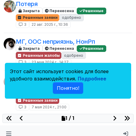
Потеря
Закрыта
Перенесена
Решенные
Решенные заявки
одобрено
3
22 авг. 2025 г., 10:36
МГ, ООС неприязнь, НонРп
Закрыта
Перенесена
Решенные
Решенные жалобы
одобрено
3
23 мая 2024 г., 14:27
Этот сайт использует cookies для более
удобного взаимодействия.
Подробнее
Заявка на снятие перманентной
блокировки.
Понятно!
Закрыта
Перенесена
Решенные
Решенные заявки
3
7 мая 2024 г., 21:00
1 / 1