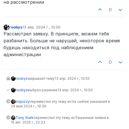
на рассмотрении
0
roobys
13 апр. 2024 г., 10:50
отредактировано
Не в сети
Рассмотрел заявку. В принципе, можем тебя
разбанить. Больше не нарушай, некоторое время
будешь находиться под наблюдением
администрации
0
roobys
закрывает тему
13 апр. 2024 г., 10:50
roobys
выбрал решение
13 апр. 2024 г., 10:50
inquizzy
переместил эту тему из На снятие наказания в
29 мая 2024 г., 19:39
Tony Slark
переместил эту тему из Решенные заявки в
15 авг. 2025 г., 22:33