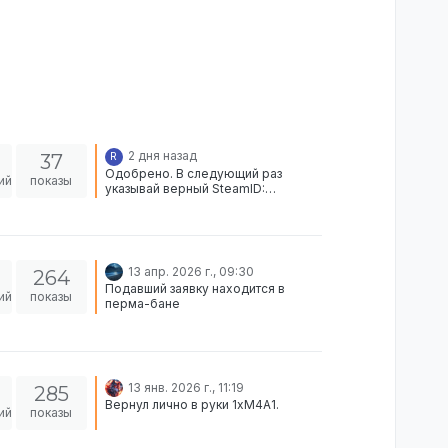
2 дня назад
37
R
Одобрено. В следующий раз
ий
показы
указывай верный SteamID:
STEAM_0:0:797779460 Выдал в
хран.
13 апр. 2026 г., 09:30
264
Подавший заявку находится в
ий
показы
перма-бане
13 янв. 2026 г., 11:19
285
Вернул лично в руки 1xM4A1.
ий
показы