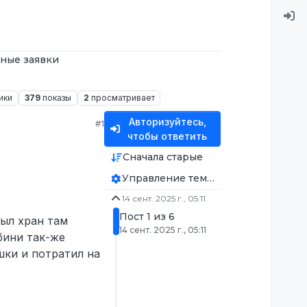
ные заявки
ики
379
показы
2
просматривает
Авторизуйтесь,
#1
чтобы ответить
Сначала старые
Управление темой
14 сент. 2025 г., 05:11
Пост 1 из 6
рыл хран там
14 сент. 2025 г., 05:11
бини так-же
ишки и потратил на