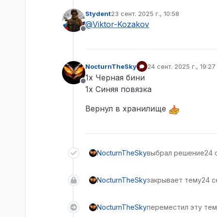
Stydent
23 сент. 2025 г., 10:58
отредактировано
@
Viktor-Kozakov
Не в сети
NocturnTheSky
24 сент. 2025 г., 19:27
отредактировано
1х Черная бини
Не в сети
1х Синяя повязка
Вернул в хранилище
NocturnTheSky
выбрал решение
24 с
NocturnTheSky
закрывает тему
24 с
NocturnTheSky
переместил эту тему