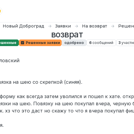
Новый Доброград
Заявки
На возврат
Решен
возврат
ешенные
Решенные заявки
одобрено
6
сообщений
3
участн
оловский
вязка на шею со скрепкой (синяя).
форму как всегда затем уволился и пошел к хате. отк
вязки на шею. Повязку на шею покупал вчера, черную 
к. хз что это даст но скажу то что я вчера покупал ф
я.