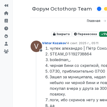
Перейти к содержимому
Форум Octothorp Team
Главная
Закрыта
Перенесена
Р
Viktor Kozakov
14 сент. 2025 г., 05:11
V
отредактировано
чупек алехандро | Пётр Сок
Не в сети
STEAM_0:1:192738864
boiledman_.
черная бини со скрепкой, по
07:30, приблизительно 07:00
Зашел за муниципала, надел 
небыло ни черной бини и по
покупал вчера у друга за 300
повязку.
логи, ибо скринов нету у мен
да