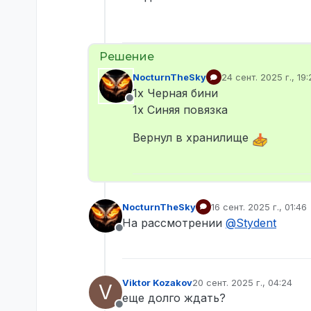
NocturnTheSky
24 сент. 2025 г., 19:
отредактировано
1х Черная бини
Не в сети
1х Синяя повязка
Вернул в хранилище
NocturnTheSky
16 сент. 2025 г., 01:46
отредактировано
На рассмотрении
@
Stydent
Не в сети
Viktor Kozakov
20 сент. 2025 г., 04:24
V
отредактировано
еще долго ждать?