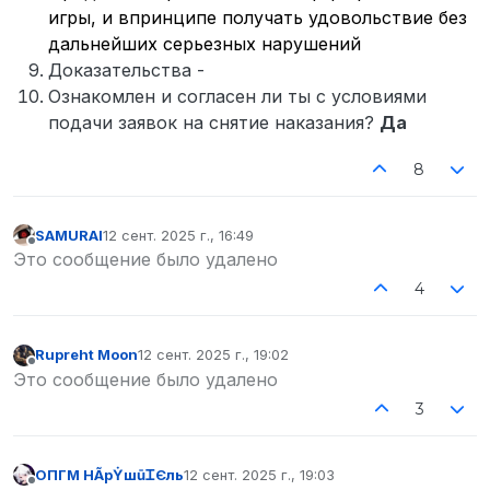
игры, и впринципе получать удовольствие без
дальнейших серьезных нарушений
Доказательства -
Ознакомлен и согласен ли ты с условиями
подачи заявок на снятие наказания?
Да
8
SAMURAI
12 сент. 2025 г., 16:49
отредактировано
Не в сети
Это сообщение было удалено
4
Rupreht Moon
12 сент. 2025 г., 19:02
отредактировано
Не в сети
Это сообщение было удалено
3
ОПГМ НÃpẎшūᏆЄль
12 сент. 2025 г., 19:03
отредактировано