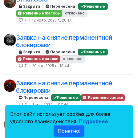
Закрыта
Перенесена
Решенные
Решенные жалобы
отклонено
7
12 нояб. 2025 г., 20:17
Заявка на снятие перманентной
блокировки
Закрыта
Перенесена
Решенные
Решенные заявки
отклонено
7
20 авг. 2025 г., 13:44
Заявка на снятие перманентной
блокировки
Перенесена
Решенные
Решенные заявки
7
3 мая 2024 г., 07:46
Этот сайт использует cookies для более
Заявка на снятие перманентной
удобного взаимодействия.
Подробнее
блокировки
Понятно!
Закрыта
Перенесена
Решенные