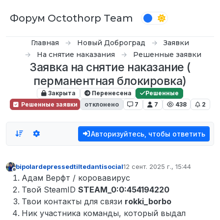
Перейти к содержимому
Форум Octothorp Team
Главная
Новый Доброград
Заявки
На снятие наказания
Решенные заявки
Заявка на снятие наказание (
перманентная блокировка)
Закрыта
Перенесена
Решенные
Решенные заявки
отклонено
7
7
438
2
Авторизуйтесь, чтобы ответить
bipolardepressedtiltedantisocial
12 сент. 2025 г., 15:44
отредактировано
Не в сети
Адам Верфт / коровавирус
Твой SteamID
STEAM_0:0:454194220
Твои контакты для связи
rokki_borbo
Ник участника команды, который выдал