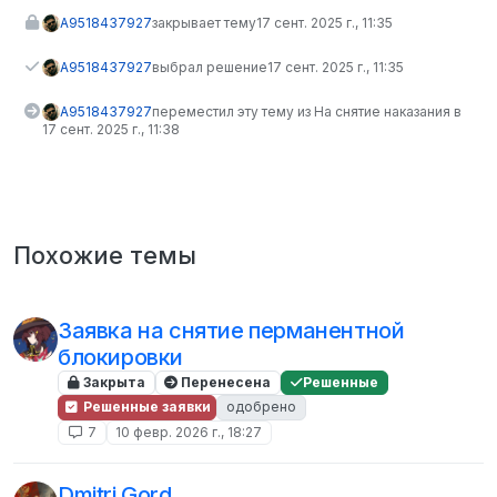
A9518437927
закрывает тему
17 сент. 2025 г., 11:35
A9518437927
выбрал решение
17 сент. 2025 г., 11:35
A9518437927
переместил эту тему из На снятие наказания в
17 сент. 2025 г., 11:38
Похожие темы
Заявка на снятие перманентной
блокировки
Закрыта
Перенесена
Решенные
Решенные заявки
одобрено
7
10 февр. 2026 г., 18:27
Dmitri Gord