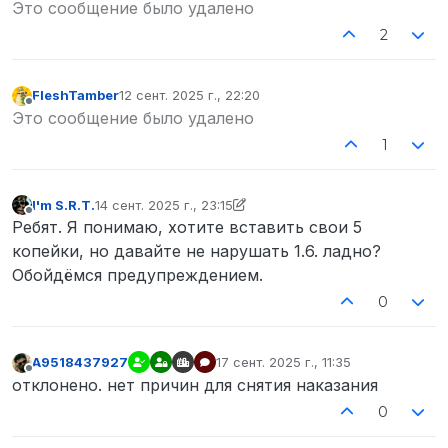
Не в сети
Это сообщение было удалено
2
FleshTamber
12 сент. 2025 г., 22:20
отредактировано
Не в сети
Это сообщение было удалено
1
I'm S.R.T.
14 сент. 2025 г., 23:15
отредактировано I'm S.R.T.
Не в сети
Ребят. Я понимаю, хотите вставить свои 5
копейки, но давайте не нарушать 1.6. ладно?
Обойдёмся предупреждением.
0
A9518437927
17 сент. 2025 г., 11:35
отредактировано
Не в сети
отклонено. нет причин для снятия наказания
0