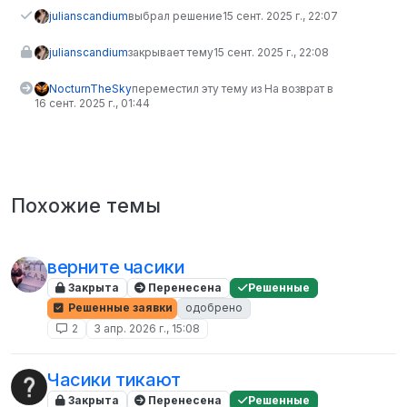
julianscandium
выбрал решение
15 сент. 2025 г., 22:07
julianscandium
закрывает тему
15 сент. 2025 г., 22:08
NocturnTheSky
переместил эту тему из На возврат в
16 сент. 2025 г., 01:44
Похожие темы
верните часики
Закрыта
Перенесена
Решенные
Решенные заявки
одобрено
2
3 апр. 2026 г., 15:08
Часики тикают
Закрыта
Перенесена
Решенные