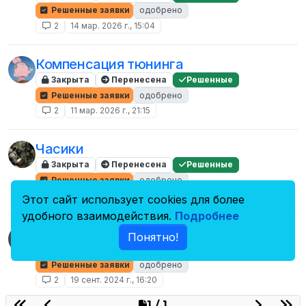
Решенные заявки
одобрено
2
14 мар. 2026 г., 15:04
Компенсация тюнинга
Закрыта
Перенесена
Решенные
Решенные заявки
одобрено
2
11 мар. 2026 г., 21:15
Часики
Закрыта
Перенесена
Решенные
Решенные заявки
одобрено
2
24 нояб. 2025 г., 17:17
Этот сайт использует cookies для более
удобного взаимодействия.
Подробнее
Только все купил...
Понятно!
Закрыта
Перенесена
Решенные
Решенные заявки
одобрено
2
19 сент. 2024 г., 16:20
1 / 1