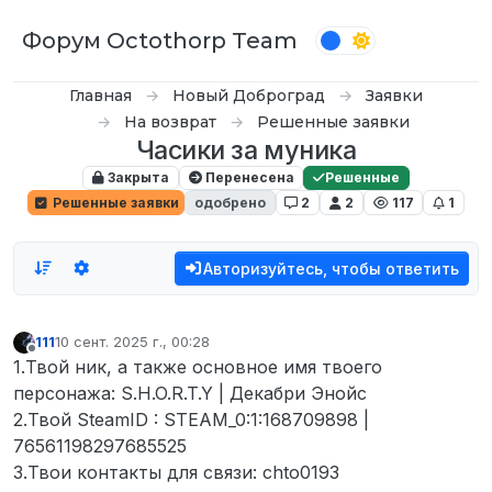
Перейти к содержимому
Форум Octothorp Team
Главная
Новый Доброград
Заявки
На возврат
Решенные заявки
Часики за муника
Закрыта
Перенесена
Решенные
Решенные заявки
одобрено
2
2
117
1
Авторизуйтесь, чтобы ответить
111
10 сент. 2025 г., 00:28
отредактировано
Не в сети
1.Твой ник, а также основное имя твоего
персонажа: S.H.O.R.T.Y | Декабри Энойс
2.Твой SteamID : STEAM_0:1:168709898 |
76561198297685525
3.Твои контакты для связи: chto0193