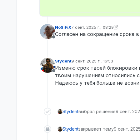
NoSiFiX
7 сент. 2025 г., 08:29
отредактировано NoSiFiX
9 июл. 2
Согласен на сокращение срока в 
Не в сети
Stydent
9 сент. 2025 г., 16:53
отредактировано
Изменю срок твоей блокировки н
Не в сети
твоим нарушениям относились с
Надеюсь у тебя больше не возн
Stydent
выбрал решение
9 сент. 2025
Stydent
закрывает тему
9 сент. 2025 