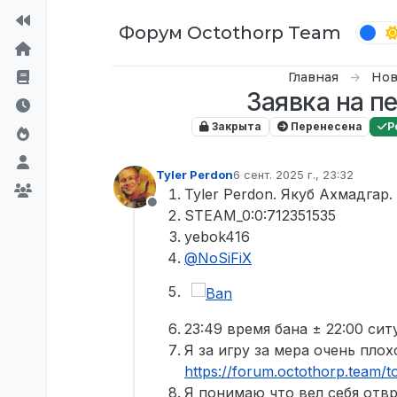
Перейти к содержимому
Форум Octothorp Team
Главная
Нов
Заявка на п
Закрыта
Перенесена
Р
Tyler Perdon
6 сент. 2025 г., 23:32
отредактировано
Tyler Perdon. Якуб Ахмадгар.
Не в сети
STEAM_0:0:712351535
yebok416
@
NoSiFiX
23:49 время бана ± 22:00 сит
Я за игру за мера очень плох
https://forum.octothorp.team
Я понимаю что вел себя отвр