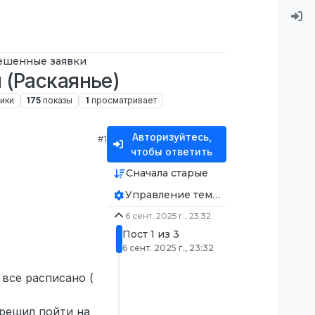
ешенные заявки
 (Раскаянье)
ики
175
показы
1
просматривает
Авторизуйтесь,
#1
чтобы ответить
Сначала старые
Управление темой
6 сент. 2025 г., 23:32
Пост 1 из 3
6 сент. 2025 г., 23:32
 все расписано (
 решил пойти на