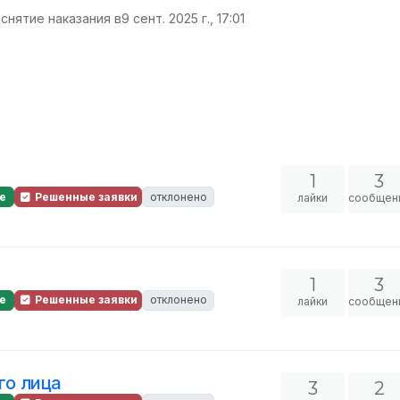
снятие наказания в
9 сент. 2025 г., 17:01
1
3
е
Решенные заявки
отклонено
лайки
сообщен
1
3
е
Решенные заявки
отклонено
лайки
сообщен
го лица
3
2