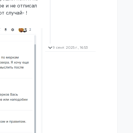
ре и не отписал
т случай- !
9 сент. 2025 г., 16:53