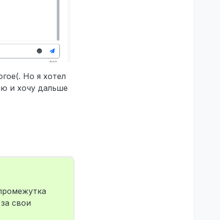
гое(. Но я хотел
лю и хочу дальше
 промежутка
за свои