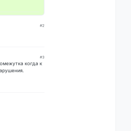
#2
#3
ромежутка когда к
арушения.