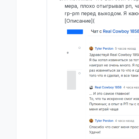
мера, плохо отыгрывал рп, ч
rp-pm перед выходом. Я каюс
[Описание](