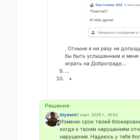
. Отныне я ни разу не допущ
бы быть услышанным и меня 
играть на Доброграде…
…
Stydent
9 сент. 2025 г., 16:53
отредактировано
Изменю срок твоей блокировки
Не в сети
когда к твоим нарушениям отн
нарушения. Надеюсь у тебя бо