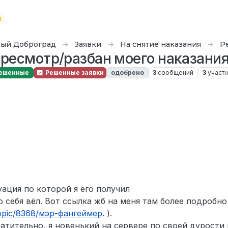
ый Доброград
Заявки
На снятие наказания
Р
ересмотр/разбан моего наказания
ешенные
Решенные заявки
одобрено
3
сообщений
3
участн
уация по которой я его получил
о себя вёл. Вот ссылка жб на меня там более подробно
/topic/8368/мэр-фангеймер
. ).
атительно, я новенький на сервере по своей дурости