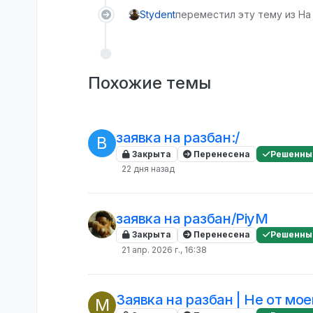
Stydent
переместил эту тему из На 
Похожие темы
заявка на разбан:/
B
Закрыта
Перенесена
Решенны
22 дня назад
заявка на разбан/PiyM
Закрыта
Перенесена
Решенны
21 апр. 2026 г., 16:38
Заявка на разбан | Не от мое
M