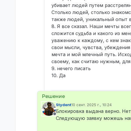
убивает людей путем расстреля
Столько людей, столько знакомст
также людей, уникальный опыт в
8. Я все сказал. Наши мечты все
сложится судьба и какого из мен
уважению к каждому, с кем знако
свои мысли, чувства, убеждения
мечта и мой млечный путь. Исход
своему, как считаю нужным, для 
9. нечего писать
10. Да
Stydent
10 сент. 2025 г., 10:24
отредактировано
Блокировка выдана верно. Нет
Не в сети
Следующую заявку можешь нап