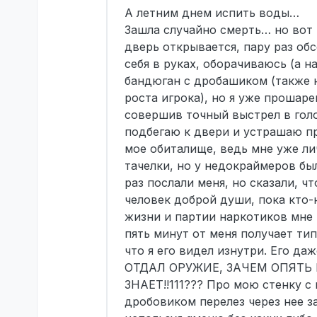
А летним днем испить воды…
Зашла случайно смерть… но вот 
дверь открывается, пару раз об
себя в руках, оборачиваюсь (а н
бандюган с дробашиком (также н
роста игрока), но я уже прошар
совершив точный выстрел в голов
подбегаю к двери и устрашаю п
мое обиталище, ведь мне уже ли
тачелки, но у недокраймеров бы
раз послали меня, но сказали, ч
человек доброй души, пока кто-
жизни и партии наркотиков мне 
пять минут от меня получает тип
что я его видел изнутри. Его да
ОТДАЛ ОРУЖИЕ, ЗАЧЕМ ОПЯТЬ 
ЗНАЕТ!!111??? Про мою стенку с 
дробовиком перелез через нее за