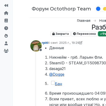
Перейти к содержимому
Форум Octothorp Team
Главная
Нов
Разб
Закрыта
Перенесена
Р
грiб
4 сент. 2025 г., 19:29
отредактировано грiб
9 мая 2025 г., 
Данные
Не в сети
Никнейм - грiб. Ларьян Фли.
SteamID - STEAM_0:1:509873
dasaga21
@
Dogge
Время произошедшего 04:09:
Всем привет, всех люблю и 
ночи или вообще утра! Но, к