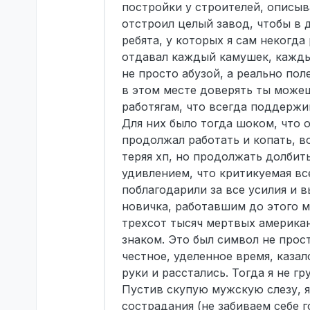
постройки у строителей, описыв
отстроил целый завод, чтобы в 
ребята, у которых я сам некогда
отдавал каждый камушек, каждый
не просто абузой, а реально по
в этом месте доверять ты можеш
работягам, что всегда поддержи
Для них было тогда шоком, что о
продолжал работать и копать, в
теряя хп, но продолжать долбит
удивлением, что критикуемая в
поблагодарили за все усилия и 
новичка, работавшим до этого м
трехсот тысяч мертвых американ
знаком. Это был символ не прос
честное, уделенное время, каза
руки и расстались. Тогда я не гр
Пустив скупую мужскую слезу, я
сострадания (не забиваем себе г