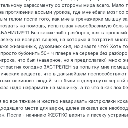
тельному харассменту со стороны мира всего. Мало т
на протяжении восьми уроков, где мне ебали мозг со с
ым телом после того, как мне в тренажерке мышцу заж
о позвать на помощь, испытывая невообразимую боль 
НИЛИ!!!11 Без каких-либо разборок, как в прошлый р
аявку на возврат вещей, на которые я потратил много
кже жизненных, духовных сил, но знаете что? Хоть то
 просто бубонить 50+ ч плеера на сервере без разборо
ока, что был (наверное, но я предполагаю) мною же
истрастия холодно ЗАСТРЕЛЕН за попытку мне помеша
ических веществ, что в дальнейшем поспособствуют 
тных невинных людей, что были подвергнуты черной 
ээээ надо нафармить на машинку, а то что я как лох б
я во все тяжкие и жестко наваривать кастрюляки кок
дходящего места для варки, далее заказал все необхо
ан. После - начинаю ЖЕСТКО варить и пасеку устраив