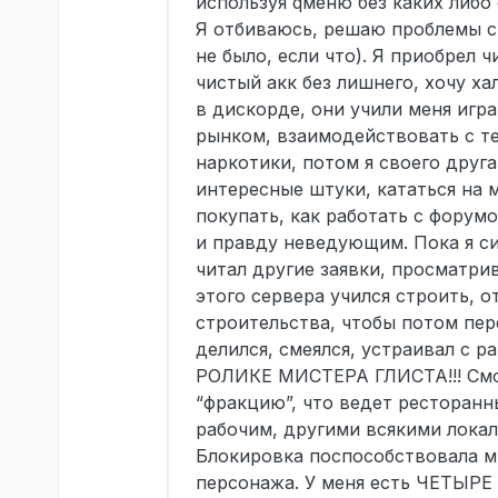
используя qменю без каких либо
Я отбиваюсь, решаю проблемы с 
не было, если что). Я приобрел 
чистый акк без лишнего, хочу ха
в дискорде, они учили меня игра
рынком, взаимодействовать с те
наркотики, потом я своего друга
интересные штуки, кататься на м
покупать, как работать с форум
и правду неведующим. Пока я си
читал другие заявки, просматри
этого сервера учился строить, 
строительства, чтобы потом пер
делился, смеялся, устраивал с
РОЛИКЕ МИСТЕРА ГЛИСТА!!! Смотр
“фракцию”, что ведет ресторанн
рабочим, другими всякими локал
Блокировка поспособствовала мн
персонажа. У меня есть ЧЕТЫРЕ 