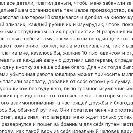
ал все детали, платил деньги, чтобы меня забанили за
дальнейшем организовать там целое производство, к
 работал шахтером! Вкладывался и долбил на кнопочку
 алмазик, каждый рубинчик и изумрудик, чтобы показ
лезным сотрудником на их предприятии. Я разрушил их
ь только себе и тому, с кем знаком не один десяток 
вают компанию, коллег, как в материальном, так и в 
платив мне, казалось бы, жалкие 10 тыс. авансом и от
оевать за каждый валун с другими шахтерами, страдат
ь одну кнопку за наше общее благо. Для них тогда бы
семи убыточная работа ювелира может приносить мил
выплатили зарплату, добавив от себя огромную сумму.
усорщиком без будущего, было громное изумление име
ских президентов - от того человека, с которым ты н
того взаимопонимания, а настоящей дружбы и благода
лось бы, обычной рутине. Они покатали меня на спорт
устил, ведь знал, что впереди меня ждет только успех 
 развернулся и пошел выбранным для себя путем чест
олову, как такой весь из себя идеальный человек вар