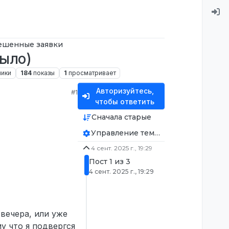
ешенные заявки
было)
ники
184
показы
1
просматривает
Авторизуйтесь,
#1
чтобы ответить
Сначала старые
Управление темой
4 сент. 2025 г., 19:29
Пост 1 из 3
4 сент. 2025 г., 19:29
вечера, или уже
му что я подвергся