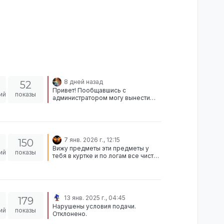
8 дней назад
52
Привет! Пообщавшись с
ий
показы
администратором могу вынести
вердикт, что в данной ситуации ты
был не прав и у тебя было
нарушение. Так же исходя из
заявки твоего друга можно
заметить что вы сидели в дискорде
7 янв. 2026 г., 12:15
150
и войпили, а это еще одно
Вижу предметы эти предметы у
нарушение правил, наказание за
ий
показы
тебя в куртке и по логам все чисто
которое не было. Ознакомиться с
Отклонено
правилами можно тут: Правила
Отклонено.
13 янв. 2025 г., 04:45
179
Нарушены условия подачи.
ий
показы
Отклонено.