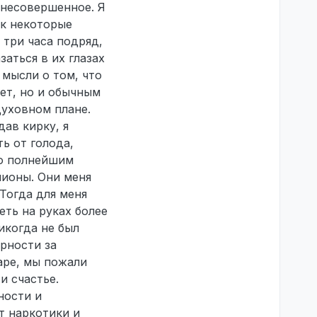
 несовершенное. Я
ак некоторые
 три часа подряд,
аться в их глазах
 мысли о том, что
лет, но и обычным
духовном плане.
дав кирку, я
ь от голода,
ло полнейшим
лионы. Они меня
 Тогда для меня
ть на руках более
икогда не был
рности за
каре, мы пожали
и счастье.
ности и
ит наркотики и