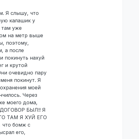
. Я слышу, что
зую калашик у
а там уже
дом на метр выше
ы, поэтому,
, а после
и покинуть нахуй
г и крутой
 Они очевидно пару
 меня покинут. Я
сохранения моей
нчилось. Через
ке моего дома,
но ДОГОВОР БЫЛ!! Я
О ТАМ Я ХУЙ ЕГО
, что бомж с
ысрал его,