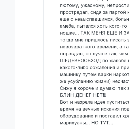
лютому, ужасному, непрости
прострадал, сидя за партой 
еще с невыспавшимся, больн
амеба, пытался хоть кого-т
ношке… ТАК МЕНЯ ЕЩЕ И ЗАБА
тогда мне пришлось писать з
невозвратного времени, а та
оправдан, но лучше так, чем
ШЕДЕВРООБХОД по жалобе игр
какого-либо сожаления и пр
машинку путем варки наркот
же усублению жизни) несчас
Сижу я короче и думаю: так 
БЛИН ДЕНЕГ НЕТ!!!
Вот и назрела идея пуститьс
время на вечные искания по
оборудование и поставил хр
марихуаны… НО ТУТ…