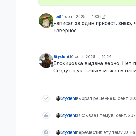
грiб
4 сент. 2025 г., 19:36
отредактировано грiб
9 апр. 2025 г., 
написал за один присест. знаю,
Не в сети
наверное
Stydent
10 сент. 2025 г., 10:24
отредактировано
Блокировка выдана верно. Нет 
Не в сети
Следующую заявку можешь напис
Stydent
выбрал решение
10 сент. 202
Stydent
закрывает тему
10 сент. 2025
Stydent
переместил эту тему из На 