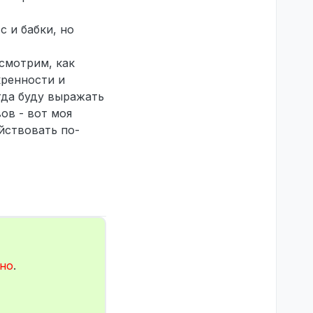
с и бабки, но
осмотрим, как
кренности и
егда буду выражать
ов - вот моя
ействовать по-
но
.