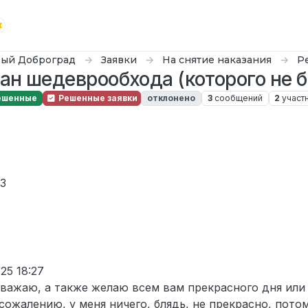
ый Доброград
Заявки
На снятие наказания
Р
ан шедеврообхода (которого не 
ешенные
Решенные заявки
отклонено
3
сообщений
2
участ
19:45
03
25 18:27
уважаю, а также желаю всем вам прекрасного дня или 
 сожалению, у меня ничего, блядь, не прекрасно, пото