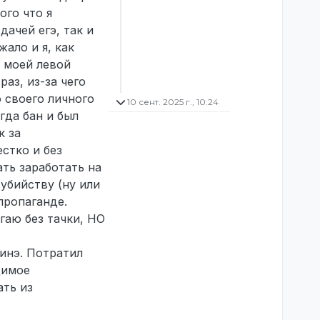
ого что я
дачей егэ, так и
ало и я, как
в моей левой
аз, из-за чего
 своего личного
10 сент. 2025 г., 10:24
гда бан и был
к за
стко и без
ть заработать на
убийству (ну или
пропаганде.
егаю без тачки, НО
аинэ. Потратил
димое
ать из