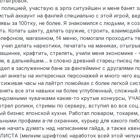
 отыгровок.
полицией, участвую в эрпэ ситуэйшен и меня банят з
чистый аккаунт на фанпей специально с этой игрой, ве
лявы за 100тку, не более. Я знакомился с людьми, я со
ть. Копать шахту, делать оружие, строить, взаимодей
лефоном, магазином, f4 меню, помогали проходить те
 учил делать наркотики, печатать на маниках, отыгры
ашинке, крафтить, стрелять, учили меня экономике - ч
ом, в дальнейшем… я словно древний старец-писец пе
дел в заслуженном бане за фангейминг с другалями по
вал анкеты на интересных персонажей и много чего е
отсиживая часы на лайтрп помойках с более легкой си
енять все эти навыки на более углубленный, сложный 
 рандомными чувачками какие-то крутые конкурсы, УЧ
ел ролики, стримы по серверу, вступил во все соц. 
ый бизнес японской кухни. Работал поваром, токарем
ьными профами а-ля охранник, курьер для какого либ
е начать думать над написанием гайда, а также квен
ЛИСТА (мелким шрифтом) наработок всей этой чепухи