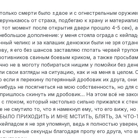
только смерти было ±двое и с огнестрельным оружием
серунькаюсь от страха, подбегаю к храну и материали
а тот момент после открытия двери прошло 4-5 сек), 
ебольшое дополнение: у меня стояла ограда с кейпа
енный челикс и за калашик денюжки были не зря отдан
у, я его без шансов заставляю глотать червей трупом
ротивников свиным боевым криком, а также просьбам
чно не в моготу побираться нищим у помойки без дене
ли свои взгляды на ситуацию, как и на меня в целом.
то если я перекину потерянный дробовик их друга, они
нибудь не посягнеться на мою собственность, но для 
пришлось скинуть им дробовик… На этом всё не зако
 с глоком, который настолько сильно прижался к стен
же не смутило то, что я намекнул ему, что его вижу, 
БЫЛО ПРИХОДИТЬ И МНЕ МСТИТЬ, БЛЯТЬ, ЗА ЧТО-Т
кейпадом я не зря упомянул, ведь я полностью уверен
 считанные секунды благодаря пропу его друга, что в