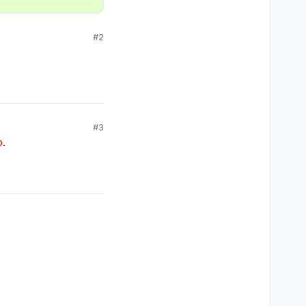
#2
#3
о
.