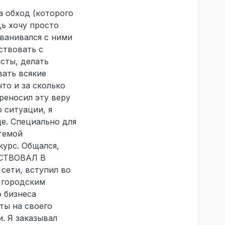
а обход (которого
дь хочу просто
званивался с ними
ствовать с
сты, делать
вать всякие
то и за сколько
реносил эту веру
 ситуации, я
ще. Специально для
стемой
курс. Общался,
АСТВОВАЛ В
сети, вступил во
, городским
о бизнеса
ты на своего
. Я заказывал