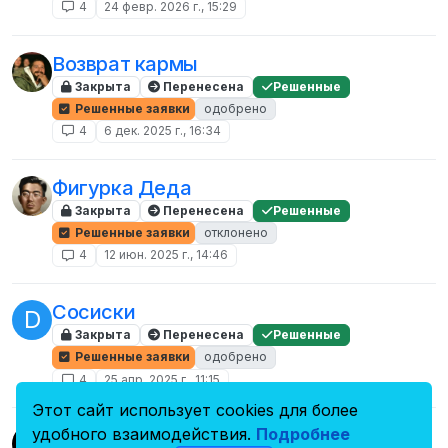
4
24 февр. 2026 г., 15:29
Возврат кармы
Закрыта
Перенесена
Решенные
Решенные заявки
одобрено
4
6 дек. 2025 г., 16:34
Фигурка Деда
Закрыта
Перенесена
Решенные
Решенные заявки
отклонено
4
12 июн. 2025 г., 14:46
Сосиски
D
Закрыта
Перенесена
Решенные
Решенные заявки
одобрено
4
25 апр. 2025 г., 11:15
Этот сайт использует cookies для более
Максим Лавро устать терпеть... он
удобного взаимодействия.
Подробнее