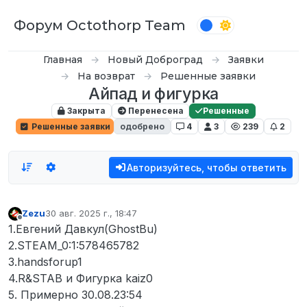
Перейти к содержимому
Форум Octothorp Team
Главная
Новый Доброград
Заявки
На возврат
Решенные заявки
Айпад и фигурка
Закрыта
Перенесена
Решенные
Решенные заявки
одобрено
4
3
239
2
Авторизуйтесь, чтобы ответить
Zezu
30 авг. 2025 г., 18:47
отредактировано
Не в сети
1.Евгений Давкул(GhostBu)
2.STEAM_0:1:578465782
3.handsforup1
4.R&STAB и Фигурка kaiz0
5. Примерно 30.08.23:54