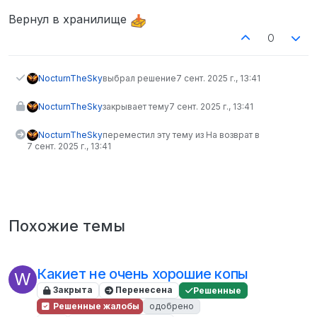
Вернул в хранилище
0
NocturnTheSky
выбрал решение
7 сент. 2025 г., 13:41
NocturnTheSky
закрывает тему
7 сент. 2025 г., 13:41
NocturnTheSky
переместил эту тему из На возврат в
7 сент. 2025 г., 13:41
Похожие темы
Какиет не очень хорошие копы
W
Закрыта
Перенесена
Решенные
Решенные жалобы
одобрено