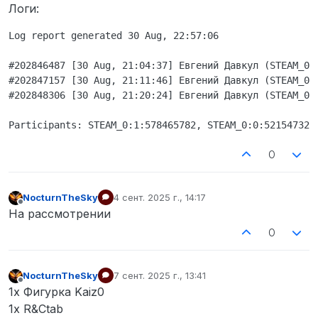
Логи:
Log report generated 30 Aug, 22:57:06

#202846487 [30 Aug, 21:04:37] Евгений Давкул (STEAM_0:
#202847157 [30 Aug, 21:11:46] Евгений Давкул (STEAM_0:
#202848306 [30 Aug, 21:20:24] Евгений Давкул (STEAM_0:
0
NocturnTheSky
4 сент. 2025 г., 14:17
отредактировано
Не в сети
На рассмотрении
0
NocturnTheSky
7 сент. 2025 г., 13:41
отредактировано
Не в сети
1х Фигурка Kaiz0
1x R&Ctab