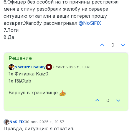
6.Офицер без особой на то причины расстрелял
меня в спину разобрали жалобу на сервере
ситуацию откатили а вещи потерял прошу
возврат.Жалобу рассматривал
@
NoSiFiX
7.Логи
8.Да
0
NocturnTheSky
7 сент. 2025 г., 13:41
отредактировано
Не в сети
1х Фигурка Kaiz0
1x R&Ctab
Вернул в хранилище
0
NoSiFiX
30 авг. 2025 г., 19:57
отредактировано
Не в сети
Правда, ситуацию я откатил.