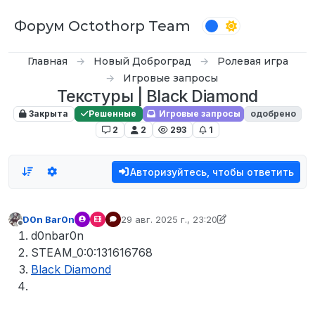
Перейти к содержимому
Форум Octothorp Team
Главная
Новый Доброград
Ролевая игра
Игровые запросы
Текстуры | Black Diamond
Закрыта
Решенные
Игровые запросы
одобрено
2
2
293
1
Авторизуйтесь, чтобы ответить
D0n Bar0n
29 авг. 2025 г., 23:20
отредактировано D0n Bar0n
Не в сети
d0nbar0n
STEAM_0:0:131616768
Black Diamond