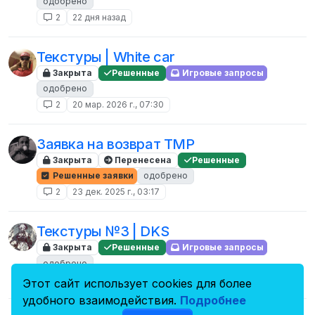
одобрено
2
22 дня назад
Текстуры | White car
Закрыта
Решенные
Игровые запросы
одобрено
2
20 мар. 2026 г., 07:30
Заявка на возврат TMP
Закрыта
Перенесена
Решенные
Решенные заявки
одобрено
2
23 дек. 2025 г., 03:17
Текстуры №3 | DKS
Закрыта
Решенные
Игровые запросы
одобрено
2
19 мар. 2025 г., 15:59
Этот сайт использует cookies для более
удобного взаимодействия.
Подробнее