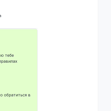
а
ию тебе
правилах
о обратиться в