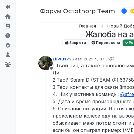
Перейти к содержимому
Форум Octothorp Team
Главная
Новый Доб
Жалоба на а
Закрыта
Перенесена
Ре
LilPlus7
26 авг. 2025 г., 07:35
отредактировано D0n Bar0n
10 и
1.Твой ник, а также основное им
Не в сети
Ли
2.Твой SteamID (STEAM_0:1:6375
3.Твои контакты для связи (impos
4. Ник участника команды:
@
afre
5. Дата и время произошедшего п
6. Описание ситуации: Я стоял 
проколеном колесе еду на вызов
обыскивает меня потом стоит и д
если бы он отыграл пример: (/M