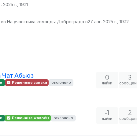
. 2025 г., 19:11
 из На участника команды Доброграда в
27 авг. 2025 г., 19:12
а Чат Абьюз
0
3
е
Решенные заявки
отклонено
лайки
сообщен
-1
2
е
Решенные жалобы
отклонено
лайки
сообщен