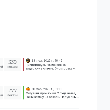
23 июл. 2025 г., 16:45
339
приветствую. извиняюсь за
ий
показы
задержку в ответе, блокировка уже
прошла.
28 мар. 2025 г., 01:18
277
Ситуация произошла 2 года назад.
ий
показы
Пиши заявку на разбан. Нарушены
условия подачи.