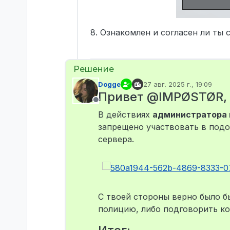
8. Ознакомлен и согласен ли ты
Dogge
27 авг. 2025 г., 19:09
отредактировано
Привет @IMPØSTØR, 
Не в сети
В действиях
администратора 
запрещено участвовать в подо
сервера.
С твоей стороны верно было б
полицию, либо подговорить ко