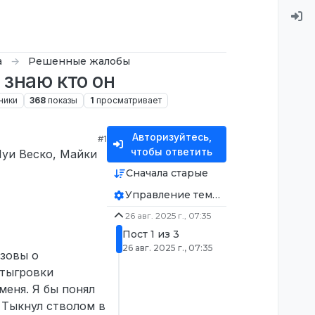
а
Решенные жалобы
 знаю кто он
ники
368
показы
1
просматривает
Авторизуйтесь,
#1
чтобы ответить
Луи Веско, Майки
Сначала старые
Управление темой
26 авг. 2025 г., 07:35
Пост 1 из 3
26 авг. 2025 г., 07:35
ызовы о
отыгровки
меня. Я бы понял
 Тыкнул стволом в