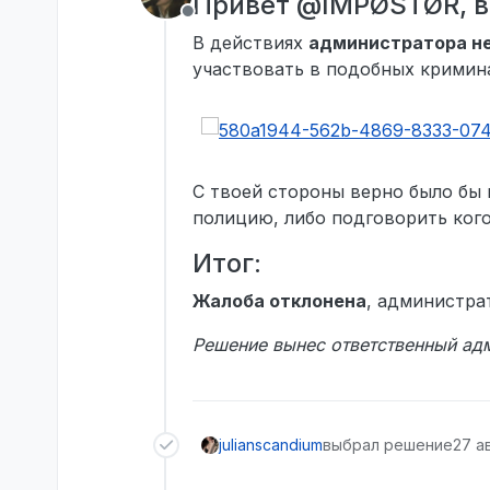
Привет @IMPØSTØR, в
Не в сети
В действиях
администратора н
участвовать в подобных кримина
С твоей стороны верно было бы 
полицию, либо подговорить ког
Итог:
Жалоба отклонена
, администра
Решение вынес ответственный ад
julianscandium
выбрал решение
27 ав