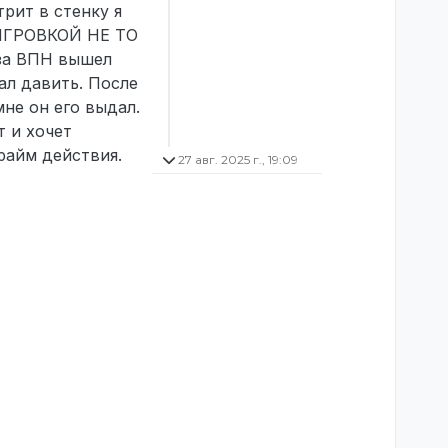
рит в стенку я
ЫГРОВКОЙ НЕ ТО
 за ВПН вышел
ал давить. После
мне он его выдал.
т и хочет
райм действия.
27 авг. 2025 г., 19:09