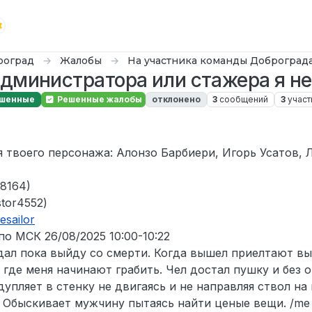
роград
Жалобы
На участника команды Доброград
дминистратора или стажера я не
шенные
Решенные жалобы
отклонено
3
сообщений
3
участ
юн. 2025 г., 21:56
я твоего персонажа: Алонзо Барбиери, Игорь Усатов, 
88164)
tor4552)
esailor
о МСК 26/08/2025 10:00-10:22
ждал пока выйду со смерти. Когда вышел приелтают в
 где меня начинают грабить. Чел достал пушку и без 
упляет в стенку не двигаясь и не направляя ствол на 
E Обыскивает мужчину пытаясь найти ценые вещи. /me