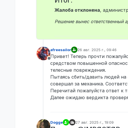
Итог:
Жалоба отклонена
, админист
Решение вынес ответственный 
afreesailor
26 авг. 2025 г., 09:46
отредактировано
Привет! Теперь прочти пожалуйс
Не в сети
средством повышенной опасност
телесные повреждения.
Пытаясь сбить/давить людей на 
совершал за механика. Соответс
Перечитай пожалуйста ответ к т
Далее ожидаю вердикта провер
Dogge
27 авг. 2025 г., 19:09
отредактировано