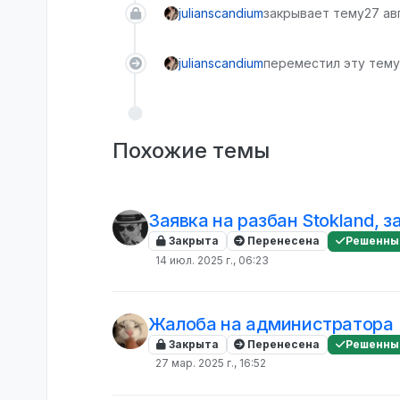
julianscandium
закрывает тему
27 авг
julianscandium
переместил эту тему
Похожие темы
Заявка на разбан Stokland, з
Закрыта
Перенесена
Решенны
14 июл. 2025 г., 06:23
Жалоба на администратора
Закрыта
Перенесена
Решенны
27 мар. 2025 г., 16:52