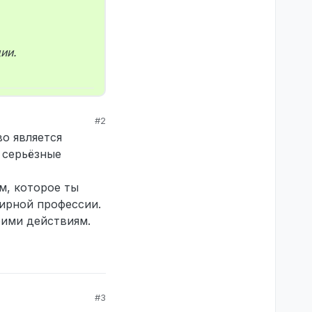
ии.
#2
во является
 серьёзные
м, которое ты
мирной профессии.
оими действиям.
#3