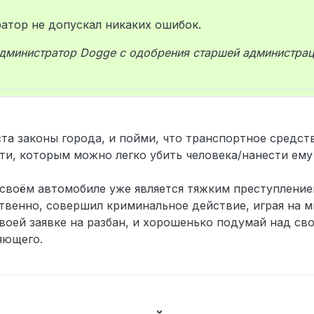
ратор не допускал никаких ошибок.
администратор Dogge c одобрения старшей администрац
та законы города, и пойми, что транспортное средст
и, которым можно легко убить человека/нанести ему
своём автомобиле уже является тяжким преступление
твенно, совершил криминальное действие, играя на 
воей заявке на разбан, и хорошенько подумай над св
яющего.