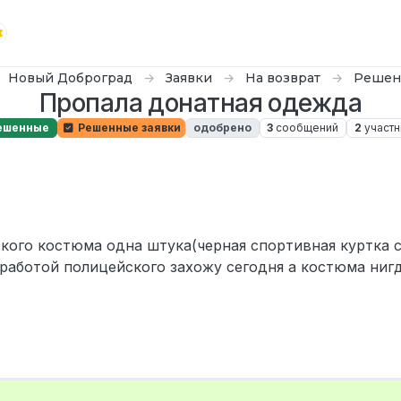
Новый Доброград
Заявки
На возврат
Решен
Пропала донатная одежда
ешенные
Решенные заявки
одобрено
3
сообщений
2
участн
кого костюма одна штука(черная спортивная куртка 
работой полицейского захожу сегодня а костюма нигд