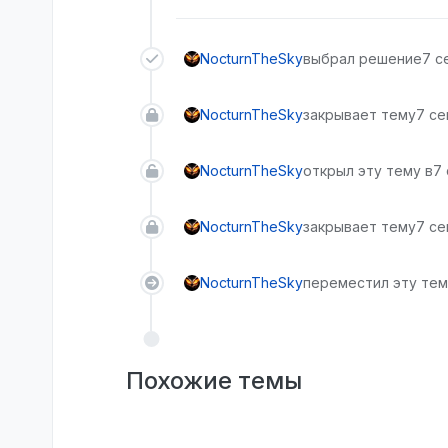
NocturnTheSky
выбрал решение
7 се
NocturnTheSky
закрывает тему
7 се
NocturnTheSky
открыл эту тему в
7 
NocturnTheSky
закрывает тему
7 се
NocturnTheSky
переместил эту тему
Похожие темы