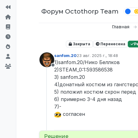
Перейти к содержимому
Форум Octothorp Team
Главная
Закрыта
Перенесена
Р
sanfom.20
23 авг. 2025 г., 18:48
отредактировано
1)sanfom.20/Нико Беллков
Не в сети
2)STEAM_0:1:593586538
3) sanfom.20
4)донатный костюм из гангстерс
5) положил костюм схрон перед 
6) примерно 3-4 дня назад
7)-
согласен