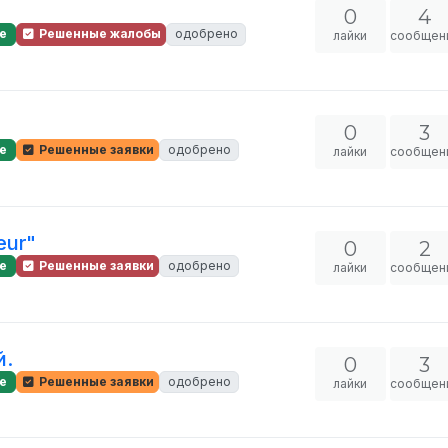
0
4
е
Решенные жалобы
одобрено
лайки
сообщен
0
3
е
Решенные заявки
одобрено
лайки
сообщен
eur"
0
2
е
Решенные заявки
одобрено
лайки
сообщен
й.
0
3
е
Решенные заявки
одобрено
лайки
сообщен