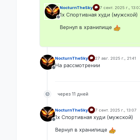
NocturnTheSky
7 сент. 2025 г., 13:0
отредактировано
1х Спортивная худи (мужской)
Не в сети
Вернул в хранилище
NocturnTheSky
27 авг. 2025 г., 21:41
отредактировано
На рассмотрении
Не в сети
через 11 дней
NocturnTheSky
7 сент. 2025 г., 13:07
отредактировано
1х Спортивная худи (мужской)
Не в сети
Вернул в хранилище