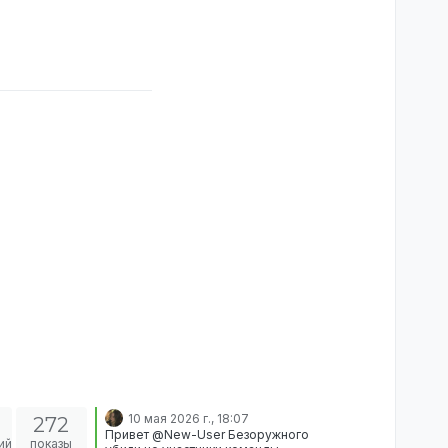
10 мая 2026 г., 18:07
272
Привет @New-User Безоружного
ий
показы