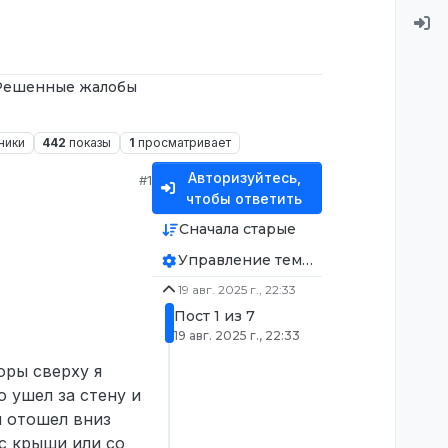
Решенные жалобы
ники
442
показы
1
просматривает
Авторизуйтесь,
#1
чтобы ответить
Сначала старые
Управление темой
19 авг. 2025 г., 22:33
Пост 1 из 7
19 авг. 2025 г., 22:33
оры сверху я
о ушел за стену и
я отошел вниз
 с крыши или со