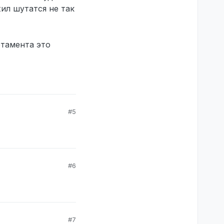
жил шутатся не так
ртамента это
#5
#6
#7