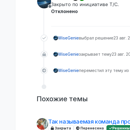
отредактировано
Закрыто по инициативе Т/С.
Не в сети
Отклонено
WiseGenie
выбрал решение
23 авг. 2
WiseGenie
закрывает тему
23 авг. 20
WiseGenie
переместил эту тему из
Похожие темы
Так называемая команда пр
Закрыта
Перенесена
Решенны