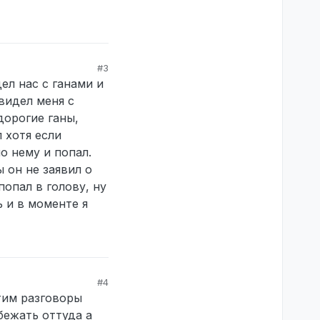
#3
ел нас с ганами и
видел меня с
дорогие ганы,
 хотя если
о нему и попал.
ы он не заявил о
попал в голову, ну
ь и в моменте я
#4
этим разговоры
убежать оттуда а