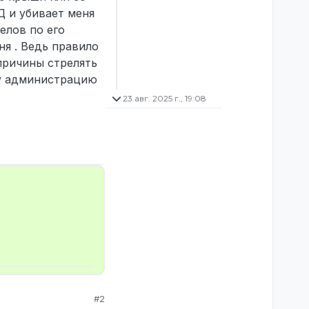
Д и убивает меня
елов по его
ня . Ведь правило
 причины стрелять
шу администрацию
23 авг. 2025 г., 19:08
#2