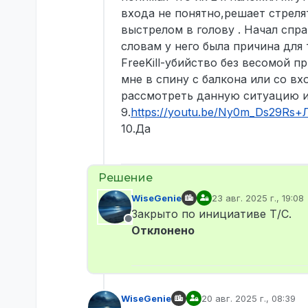
входа не понятно,решает стреля
выстрелом в голову . Начал спра
словам у него была причина для 
FreeKill-убийство без весомой п
мне в спину с балкона или со в
рассмотреть данную ситуацию и
9.
https://youtu.be/Ny0m_Ds29Rs+
10.Да
WiseGenie
23 авг. 2025 г., 19:08
отредактировано
Закрыто по инициативе Т/С.
Не в сети
Отклонено
WiseGenie
20 авг. 2025 г., 08:39
отредактировано