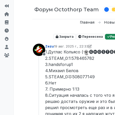
Перейти к содержимому
Форум Octothorp Team
Главная
Новы
Закрыта
Перенесена
Ре
Zezu
19 авг. 2025 г., 22:33
отредактировано Zezu
1.Дуглас Кольясо (
🅖🅗🅞🅢🅣🅑
Не в сети
2.STEAM_0:1:578465782
3.handsforup1
4.Михаил Белов
5.STEAM_0:0:508077149
6.Нет
7. Примерно 1:13
8.Ситуация началась с того что 
решаю достать оружие и это было
решил просмотреть еще раз и в 
понимая что их 2 я наложил жгу