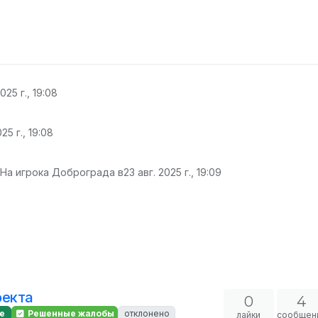
025 г., 19:08
25 г., 19:08
 На игрока Доброграда в
23 авг. 2025 г., 19:09
оекта
0
4
е
Решенные жалобы
отклонено
лайки
сообщен