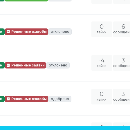
0
6
е
Решенные жалобы
отклонено
лайки
сообщен
-4
3
е
Решенные заявки
отклонено
лайки
сообщен
0
3
е
Решенные жалобы
одобрено
лайки
сообщен
0
4