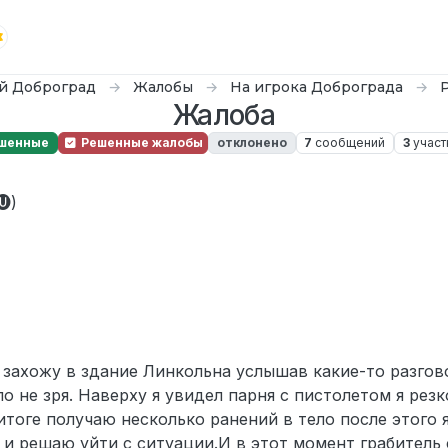
й Доброград
Жалобы
На игрока Доброграда
Жалоба
шенные
Решенные жалобы
отклонено
7
сообщений
3
участ
🅤)
я захожу в здание Линкольна услышав какие-то разгов
 не зря. Наверху я увидел парня с пистолетом я резк
итоге получаю несколько ранений в тело после этого 
т и решаю уйти с ситуации.И в этот момент грабитель