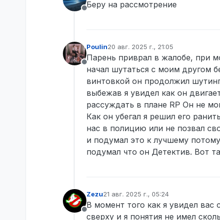
Беру на рассмотрение
Не в сети
Poulin
20 авг. 2025 г., 21:05
отредактировано
Парень приврал в жалобе, при м
Не в сети
начал шутаться с моим другом б
винтовкой он продолжил шутинг 
выбежав я увидел как он двигает
рассуждать в плане RP Он не мог
Как он убегал я решил его ранить
нас в полицию или не позвал сво
и подумал это к лучшему потому
подумал что он Детектив. Вот та
Zezu
21 авг. 2025 г., 05:24
отредактировано
В момент того как я увидел вас
Не в сети
сверху и я понятия не имел скол