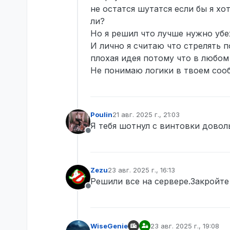
не остатся шутатся если бы я хо
ли?
Но я решил что лучше нужно убе
И лично я считаю что стрелять 
плохая идея потому что в любом
Не понимаю логики в твоем соо
Poulin
21 авг. 2025 г., 21:03
отредактировано
Я тебя шотнул с винтовки довол
Не в сети
Zezu
23 авг. 2025 г., 16:13
отредактировано
Решили все на сервере.Закройте
Не в сети
WiseGenie
23 авг. 2025 г., 19:08