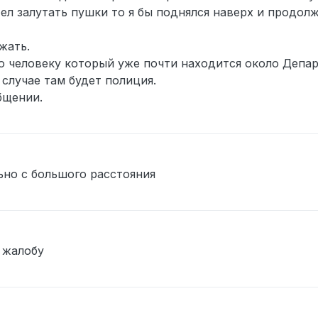
тел залутать пушки то я бы поднялся наверх и продол
жать.
по человеку который уже почти находится около Депа
 случае там будет полиция.
бщении.
ьно с большого расстояния
 жалобу