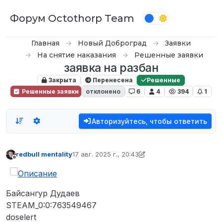
Перейти к содержимому
Форум Octothorp Team
Главная
Новый Доброград
Заявки
На снятие наказания
Решенные заявки
заявка на разбан
Закрыта
Перенесена
Решенные
Решенные заявки
отклонено
6
4
394
1
Авторизуйтесь, чтобы ответить
redbull mentality
17 авг. 2025 г., 20:43
отредактировано D0n Bar0n
Не в сети
Байсангур Дудаев
STEAM_0:0:763549467
doselert