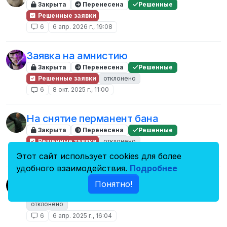
Закрыта
Перенесена
Решенные
Решенные заявки
6
6 апр. 2026 г., 19:08
Заявка на амнистию
Закрыта
Перенесена
Решенные
Решенные заявки
отклонено
6
8 окт. 2025 г., 11:00
На снятие перманент бана
Закрыта
Перенесена
Решенные
Решенные заявки
отклонено
6
4 авг. 2025 г., 00:54
Этот сайт использует cookies для более
удобного взаимодействия.
Подробнее
Заявка в "Игроки +"
Понятно!
Закрыта
Перенесена
Решенные заявки
отклонено
6
6 апр. 2025 г., 16:04