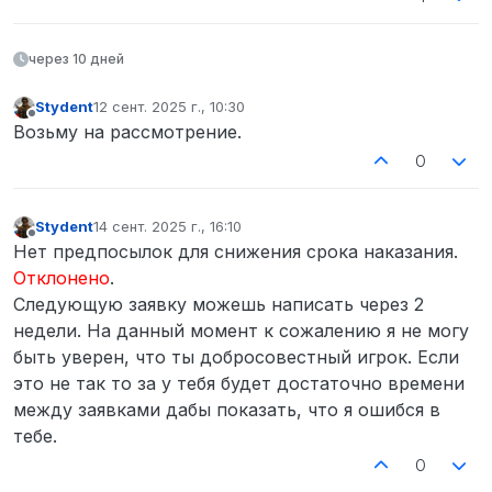
через 10 дней
Stydent
12 сент. 2025 г., 10:30
отредактировано
Не в сети
Возьму на рассмотрение.
0
Stydent
14 сент. 2025 г., 16:10
отредактировано
Не в сети
Нет предпосылок для снижения срока наказания.
Отклонено
.
Следующую заявку можешь написать через 2
недели. На данный момент к сожалению я не могу
быть уверен, что ты добросовестный игрок. Если
это не так то за у тебя будет достаточно времени
между заявками дабы показать, что я ошибся в
тебе.
0