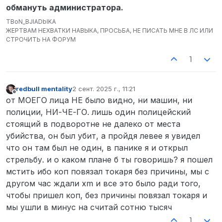
пошел убивать, но как оказывается без
обмануть администратора.
квонты мои действия попали под рдм,
прошу разбанить, киллы были не с
TBoN_BJIADbIKA
ЖЕРТВАМ НЕХВАТКИ НАВЫКА, ПРОСЬБА, НЕ ПИСАТЬ МНЕ В ЛС ИЛИ
целью кому-то помешать, исходили из
СТРОЧИТЬ НА ФОРУМ
идеи мести за утраченные деньги, но
как оказалось без квонты мои расчеты
1
на объяснения причины килла не имеют
смысла.
redbull mentality
2 сент. 2025 г., 11:21
отредактировано
Не в сети
от МОЕГО лица НЕ было видно, ни машин, ни
полиции, НИ-ЧЕ-ГО. лишь один полицейский
стоящий в подворотне не далеко от места
убийства, он был убит, а пройдя левее я увидел
что он там был не один, в панике я и открыл
стрельбу. и о каком плане б ты говоришь? я пошел
мстить ибо коп повязал токаря без причины, мы с
другом час ждали xm и все это было ради того,
чтобы пришел коп, без причины повязал токаря и
мы ушли в минус на считай сотню тысяч
1