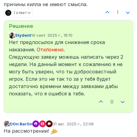
причины килла не имеют смысла.
1
1 ответ
Stydent
14 сент. 2025 г., 16:10
отредактировано
Не в сети
Нет предпосылок для снижения срока
наказания.
Отклонено
.
Следующую заявку можешь написать через 2
недели. На данный момент к сожалению я не
могу быть уверен, что ты добросовестный
игрок. Если это не так то за у тебя будет
достаточно времени между заявками дабы
показать, что я ошибся в тебе.
0
D0n Bar0n
31 авг. 2025 г., 22:08
отредактировано
Не в сети
На рассмотрении!