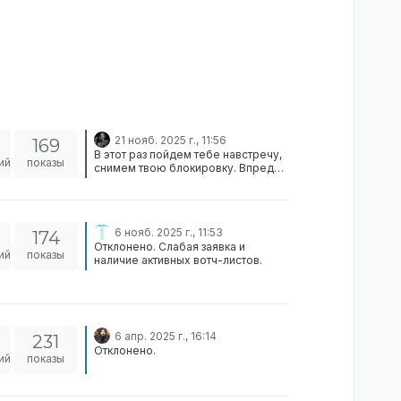
21 нояб. 2025 г., 11:56
169
В этот раз пойдем тебе навстречу,
ий
показы
снимем твою блокировку. Впредь
прошу перечитать правила и
соблюдать их. Одобрено.
6 нояб. 2025 г., 11:53
174
Отклонено. Слабая заявка и
ий
показы
наличие активных вотч-листов.
6 апр. 2025 г., 16:14
231
Отклонено.
ий
показы