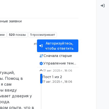
ные заявки
ики
520
показы
1
просматривает
Авторизуйтесь,
#1
чтобы ответить
Сначала старые
Управление темой
17 авг. 2025 г., 18:06
туаций,
Пост 1 из 2
ры. Помощ в
17 авг. 2025 г., 18:06
 я сам
ры ввиду
ывает доверия у
рода.
вом опыте, что в