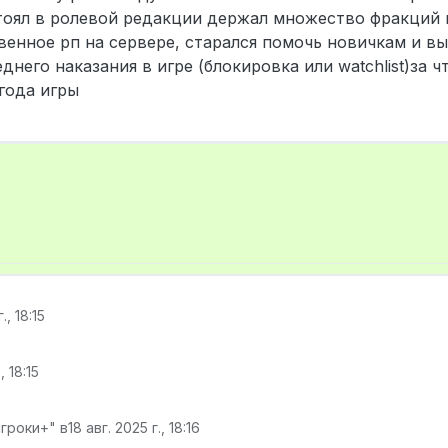
тоял в ролевой редакции держал множество фракций и
венное рп на сервере, старался помочь новичкам и вы
него наказания в игре (блокировка или watchlist)за ч
года игры
., 18:15
, 18:15
гроки+" в
18 авг. 2025 г., 18:16