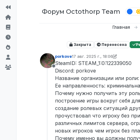
Перейти к содержимому
Форум Octothorp Team
Главная
Закрыта
Перенесена
Р
porkove
17 авг. 2025 г., 18:06
отредактировано p0wer
SteamID: STEAM_1:0:122339050
Не в сети
Discord: porkove
Название организации или роли: 
Ее направленность: криминальна
Почему нужно получить эту рол
построение игры вокруг себя дл
создание ролевых ситуаций друг
прочуствовал что игроку без пр
различных лимитов сервера, огр
новых игроков чем игрок без пл
Почему именно вы должны получи