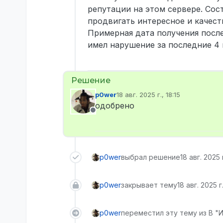
репутации на этом сервере. Сос
продвигать интересное и качест
Примерная дата получения послед
имел нарушение за последние 4 
p0wer
18 авг. 2025 г., 18:15
отредактировано
одобрено
Не в сети
p0wer
выбрал решение
18 авг. 2025 г
p0wer
закрывает тему
18 авг. 2025 г.
p0wer
переместил эту тему из В "И