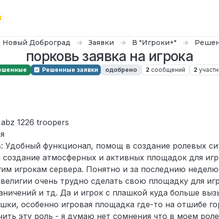
Новый Доброград
Заявки
В "Игроки+"
Решен
порковь заявка на игрока
ешенные
Решенные заявки
одобрено
2
сообщений
2
участн
abz 1226 troopers
я
ь: Удобный функционал, помощ в создание ролевых си
я создание атмосферных и активных площадок для иг
им игрокам сервера. Понятно и за последнию неделю
ивелигии очень трудно сделать свою площадку для иг
аничений и тд. Да и игрок с плашкой куда больше выз
ашки, особенно игровая площадка где-то на отшибе го
ть эту роль - я думаю нет сомнения что в моем роле