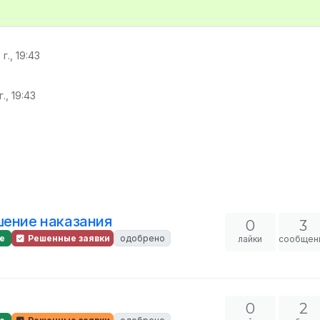
 г., 19:43
г., 19:43
шение наказания
0
3
е
Решенные заявки
одобрено
лайки
сообщен
0
2