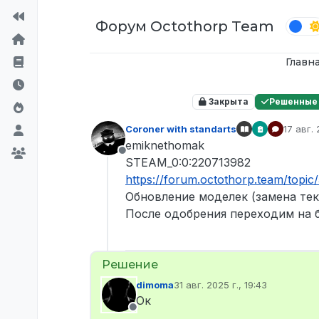
Перейти к содержимому
Форум Octothorp Team
Главн
Закрыта
Решенные
Coroner with standarts
17 авг. 
отреда
emiknethomak
Не в сети
STEAM_0:0:220713982
https://forum.octothorp.team/top
Обновление моделек (замена тек
После одобрения переходим на 
dimoma
31 авг. 2025 г., 19:43
отредактировано
Ок
Не в сети