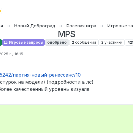
ая
Новый Доброград
Ролевая игра
Игровые з
MPS
Игровые запросы
одобрено
2
сообщений
2
участники
42
2025 г., 16:15
ктировано
ic/5242/партия-новый-ренессанс/10
стурок на модели) (подробности в лс)
более качественный уровень визуала