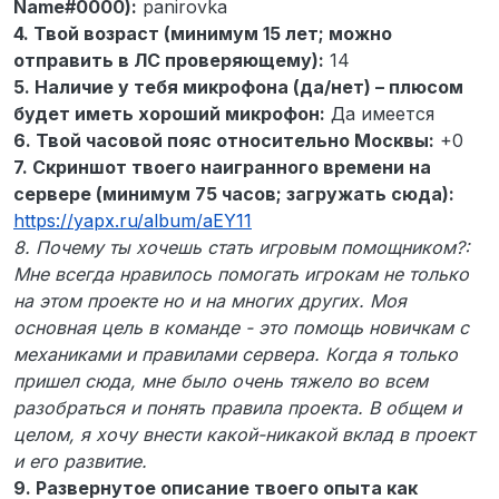
Name#0000):
panirovka
4. Твой возраст (минимум 15 лет; можно
отправить в ЛС проверяющему):
14
5. Наличие у тебя микрофона (да/нет) – плюсом
будет иметь хороший микрофон:
Да имеется
6. Твой часовой пояс относительно Москвы:
+0
7. Скриншот твоего наигранного времени на
сервере (минимум 75 часов; загружать сюда):
https://yapx.ru/album/aEY11
8.
Почему ты хочешь стать игровым помощником?:
Мне всегда нравилось помогать игрокам не только
на этом проекте но и на многих других. Моя
основная цель в команде - это помощь новичкам с
механиками и правилами сервера. Когда я только
пришел сюда, мне было очень тяжело во всем
разобраться и понять правила проекта. В общем и
целом, я хочу внести какой-никакой вклад в проект
и его развитие.
9. Развернутое описание твоего опыта как