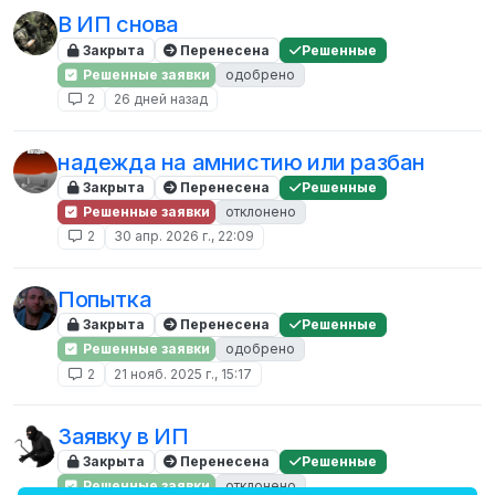
В ИП снова
Закрыта
Перенесена
Решенные
Решенные заявки
одобрено
2
26 дней назад
надежда на амнистию или разбан
Закрыта
Перенесена
Решенные
Решенные заявки
отклонено
2
30 апр. 2026 г., 22:09
Попытка
Закрыта
Перенесена
Решенные
Решенные заявки
одобрено
2
21 нояб. 2025 г., 15:17
Заявку в ИП
Закрыта
Перенесена
Решенные
Решенные заявки
отклонено