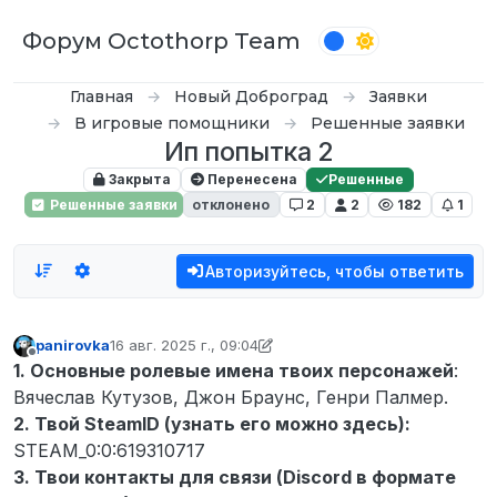
Перейти к содержимому
Форум Octothorp Team
Главная
Новый Доброград
Заявки
В игровые помощники
Решенные заявки
Ип попытка 2
Закрыта
Перенесена
Решенные
Решенные заявки
отклонено
2
2
182
1
Авторизуйтесь, чтобы ответить
panirovka
16 авг. 2025 г., 09:04
отредактировано D0n Bar0n
Не в сети
1. Основные ролевые имена твоих персонажей
:
Вячеслав Кутузов, Джон Браунс, Генри Палмер.
2. Твой SteamID (узнать его можно здесь):
STEAM_0:0:619310717
3. Твои контакты для связи (Discord в формате