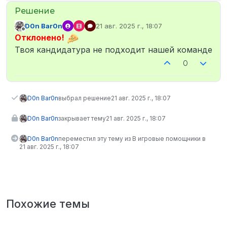
D0n Bar0n
21 авг. 2025 г., 18:07
отредактировано
Не в сети
Отклонено!
Твоя кандидатура не подходит нашей команде
0
D0n Bar0n
выбрал решение
21 авг. 2025 г., 18:07
D0n Bar0n
закрывает тему
21 авг. 2025 г., 18:07
D0n Bar0n
переместил эту тему из В игровые помощники в
21 авг. 2025 г., 18:07
Похожие темы