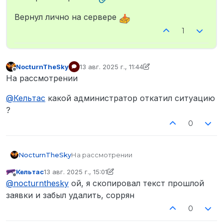
Вернул лично на сервере
1
NocturnTheSky
13 авг. 2025 г., 11:44
отредактировано NocturnTheSky
Не в сети
На рассмотрении
@
Кельтас
какой администратор откатил ситуацию
?
0
На рассмотрении
NocturnTheSky
Кельтас
13 авг. 2025 г., 15:01
@
Кельтас
какой администратор откатил
отредактировано NocturnTheSky
Не в сети
@
nocturnthesky
ой, я скопировал текст прошлой
ситуацию ?
заявки и забыл удалить, соррян
0