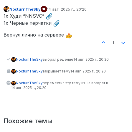
NocturnTheSky
14 авг. 2025 г., 20:20
отредактировано
Не в сети
1x Худи “NNSVC”
1x Черные перчатки
Вернул лично на сервере
1
NocturnTheSky
выбрал решение
14 авг. 2025 г., 20:20
NocturnTheSky
закрывает тему
14 авг. 2025 г., 20:20
NocturnTheSky
переместил эту тему из На возврат в
14 авг. 2025 г., 20:20
Похожие темы