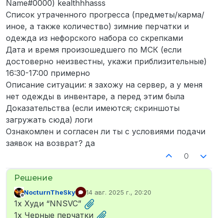
Name#0000) kealthhhasss
Список утраченного прогресса (предметы/карма/
иное, а также количество) зимние перчатки и
одежда из нефорского набора со скрепками
Дата и время произошедшего по МСК (если
достоверно неизвестны, укажи приблизительные)
16:30-17:00 примерно
Описание ситуации: я захожу на сервер, а у меня
нет одежды в инвентаре, а перед этим была
Доказательства (если имеются; скриншоты
загружать сюда) логи
Ознакомлен и согласен ли ты с условиями подачи
заявок на возврат? да
0
NocturnTheSky
14 авг. 2025 г., 20:20
отредактировано
Не в сети
1x Худи “NNSVC”
1x Черные перчатки