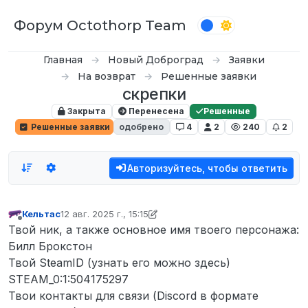
Перейти к содержимому
Форум Octothorp Team
Главная
Новый Доброград
Заявки
На возврат
Решенные заявки
скрепки
Закрыта
Перенесена
Решенные
Решенные заявки
одобрено
4
2
240
2
Авторизуйтесь, чтобы ответить
Кельтас
12 авг. 2025 г., 15:15
отредактировано Кельтас
Не в сети
Твой ник, а также основное имя твоего персонажа:
Билл Брокстон
Твой SteamID (узнать его можно здесь)
STEAM_0:1:504175297
Твои контакты для связи (Discord в формате