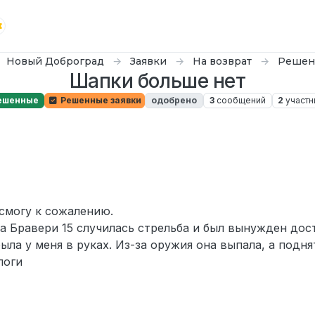
Новый Доброград
Заявки
На возврат
Решен
Шапки больше нет
ешенные
Решенные заявки
одобрено
3
сообщений
2
участн
 смогу к сожалению.
а Бравери 15 случилась стрельба и был вынужден дос
ыла у меня в руках. Из-за оружия она выпала, а подня
логи