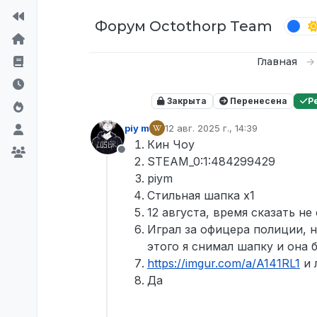
Перейти к содержимому
Форум Octothorp Team
Главная
Закрыта
Перенесена
Р
piy m
12 авг. 2025 г., 14:39
отредактировано
Кин Чоу
Не в сети
STEAM_0:1:484299429
piym
Стильная шапка x1
12 августа, время сказать не
Играл за офицера полиции, н
этого я снимал шапку и она б
https://imgur.com/a/A141RL1
и 
Да