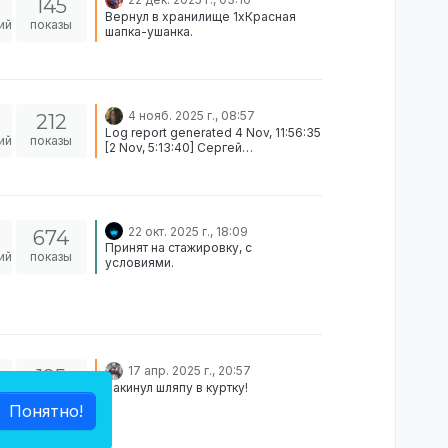
145
Вернул в хранилище 1xКрасная
ий
показы
шапка-ушанка.
4 нояб. 2025 г., 08:57
212
Log report generated 4 Nov, 11:56:35
ий
показы
[2 Nov, 5:13:40] Сергей
Собянинофф (STEAM_0:0:54365414,
Гражданин) put on Хэллоуинский
свитер (мужской) Participants:
STEAM_0:0:54365414 возвращено в
хран.
22 окт. 2025 г., 18:09
674
Принят на стажировку, с
ий
показы
условиями.
17 апр. 2025 г., 20:57
195
Закинул шляпу в куртку!
ий
показы
Понятно!