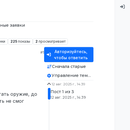
ные заявки
ики
225
показы
2
просматривает
Авторизуйтесь,
#1
чтобы ответить
Сначала старые
Управление темой
12 авг. 2025 г., 14:39
Пост 1 из 3
тать оружие, до
12 авг. 2025 г., 14:39
ть не смог