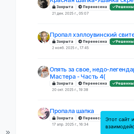
Красная Шапка-Ушанка скре
Закрыта
Перенесена
Решенны
21 дек. 2025 г., 05:07
Пропал хэллоувинский свит
Закрыта
Перенесена
Решенны
2 нояб. 2025 г., 17:45
Опять за свое, недо-легенд
Мастера - Часть 4(
Закрыта
Перенесена
Решенны
20 окт. 2025 г., 19:38
Пропала шапка
Закрыта
Перенесена
Решенны
Этот сайт и
17 апр. 2025 г., 16:34
взаимодейс