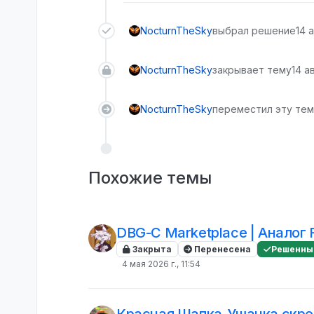
NocturnTheSky
выбрал решение
14 а
NocturnTheSky
закрывает тему
14 ав
NocturnTheSky
переместил эту тему
Похожие темы
DBG-C Marketplace | Аналог F
Закрыта
Перенесена
Решенны
4 мая 2026 г., 11:54