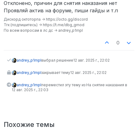
Не в сети
Отклонено, причин для снятия наказания нет
Проявляй актив на форуме, пиши гайды и т.п
Дискорд октоторпа -> https://octo.gg/discord
Тгк (подпишитесь) -> https://t.me/dbg_gmod
По всем вопросам в лс дс -> andrey_p1mpl
0
andrey_p1mpl
выбрал решение
12 авг. 2025 г., 22:02
andrey_p1mpl
закрывает тему
12 авг. 2025 г., 22:02
andrey_p1mpl
переместил эту тему из На снятие наказания в
12 авг. 2025 г., 22:03
Похожие темы