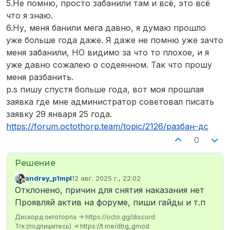
5.Не помню, просто забанили там и всё, это всё
что я знаю.
6.Ну, меня банили мега давно, я думаю прошло
уже больше года даже. Я даже не помню уже зачто
меня забанили, НО видимо за что то плохое, и я
уже давно сожалею о содеянном. Так что прошу
меня разбанить.
p.s пишу спустя больше года, вот моя прошлая
заявка где мне администратор советовал писать
заявку 29 января 25 года.
https://forum.octothorp.team/topic/2126/разбан-дс
0
andrey_p1mpl
12 авг. 2025 г., 22:02
отредактировано
Не в сети
Отклонено, причин для снятия наказания нет
Проявляй актив на форуме, пиши гайды и т.п
Дискорд октоторпа -> https://octo.gg/discord
Тгк (подпишитесь) -> https://t.me/dbg_gmod