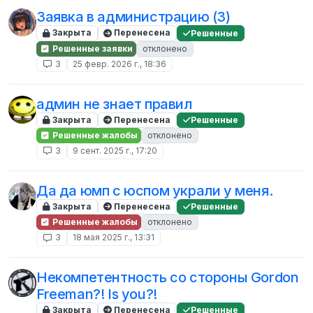
Заявка в администрацию (3)
Закрыта
Перенесена
Решенные
Решенные заявки
отклонено
3
25 февр. 2026 г., 18:36
админ не знает правил
Закрыта
Перенесена
Решенные
Решенные жалобы
отклонено
3
9 сент. 2025 г., 17:20
Да да юмп с юспом украли у меня.
Закрыта
Перенесена
Решенные
Решенные жалобы
отклонено
3
18 мая 2025 г., 13:31
Некомпетентность со стороны Gordon
Freeman?! Is you?!
Закрыта
Перенесена
Решенные