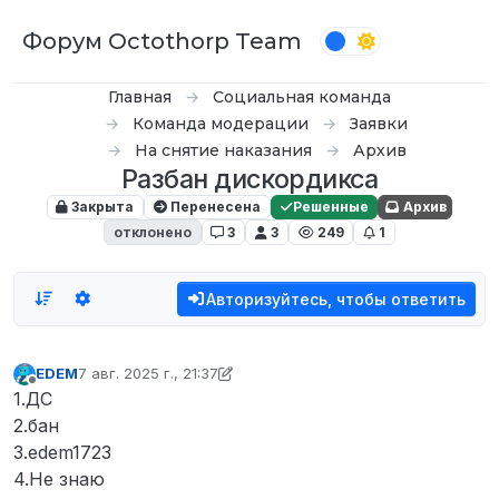
Перейти к содержимому
Форум Octothorp Team
Главная
Социальная команда
Команда модерации
Заявки
На снятие наказания
Архив
Разбан дискордикса
Закрыта
Перенесена
Решенные
Архив
отклонено
3
3
249
1
Авторизуйтесь, чтобы ответить
EDEM
7 авг. 2025 г., 21:37
отредактировано EDEM
8 сент. 2025 г., 19:41
Не в сети
1.ДС
2.бан
3.edem1723
4.Не знаю