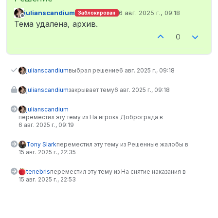
julianscandium
6 авг. 2025 г., 09:18
Заблокирован
отредактировано
Не в сети
Тема удалена, архив.
0
julianscandium
выбрал решение
6 авг. 2025 г., 09:18
julianscandium
закрывает тему
6 авг. 2025 г., 09:18
julianscandium
переместил эту тему из На игрока Доброграда в
6 авг. 2025 г., 09:19
Tony Slark
переместил эту тему из Решенные жалобы в
15 авг. 2025 г., 22:35
tenebris
переместил эту тему из На снятие наказания в
15 авг. 2025 г., 22:53