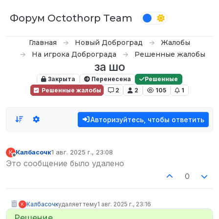
Перейти к содержимому
Форум Octothorp Team
Главная
Новый Доброград
Жалобы
На игрока Доброграда
Решенные жалобы
за шо
Закрыта
Перенесена
Решенные
Решенные жалобы
2
2
105
1
Авторизуйтесь, чтобы ответить
Калбасочк
1 авг. 2025 г., 23:08
К
отредактировано
Не в сети
Это сообщение было удалено
0
Калбасочк
удаляет тему
1 авг. 2025 г., 23:16
К