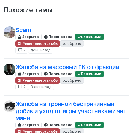
Похожие темы
Scam
Закрыта
Перенесена
Решенные
Решенные жалобы
одобрено
2
день назад
Жалоба на массовый FK от фракции
Закрыта
Перенесена
Решенные
Решенные жалобы
одобрено
2
3 дня назад
Жалоба на тройной беспричинный
добив и уход от игры участниками янг
мани
Закрыта
Перенесена
Решенные
Решенные жалобы
одобрено