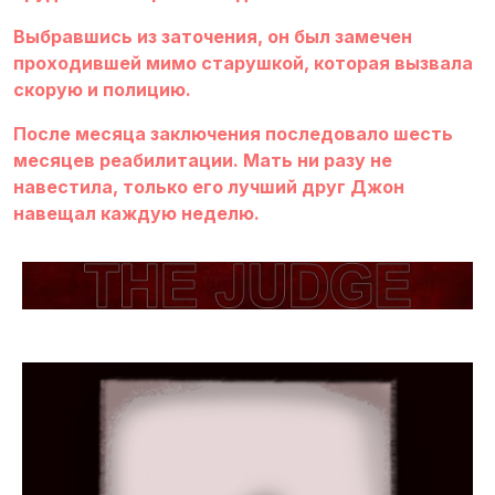
Выбравшись из заточения, он был замечен
проходившей мимо старушкой, которая вызвала
скорую и полицию.
После месяца заключения последовало шесть
месяцев реабилитации. Мать ни разу не
навестила, только его лучший друг Джон
навещал каждую неделю.