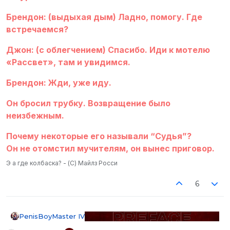
Брендон: (выдыхая дым) Ладно, помогу. Где
встречаемся?
Джон: (с облегчением) Спасибо. Иди к мотелю
«Рассвет», там и увидимся.
Брендон: Жди, уже иду.
Он бросил трубку. Возвращение было
неизбежным.
Почему некоторые его называли “Судья”?
Он не отомстил мучителям, он вынес приговор.
Э а где колбаска? - (С) Майлз Росси
6
PenisBoyMaster IV