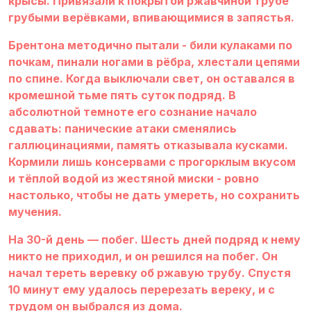
крысы. Привязали к покрытой ржавчиной трубе
грубыми верёвками, впивающимися в запястья.
Брентона методично пытали - били кулаками по
почкам, пинали ногами в рёбра, хлестали цепями
по спине. Когда выключали свет, он оставался в
кромешной тьме пять суток подряд. В
абсолютной темноте его сознание начало
сдавать: панические атаки сменялись
галлюцинациями, память отказывала кусками.
Кормили лишь консервами с прогорклым вкусом
и тёплой водой из жестяной миски - ровно
настолько, чтобы не дать умереть, но сохранить
мучения.
На 30-й день — побег. Шесть дней подряд к нему
никто не приходил, и он решился на побег. Он
начал тереть веревку об ржавую трубу. Спустя
10 минут ему удалось перерезать вереку, и с
трудом он выбрался из дома.