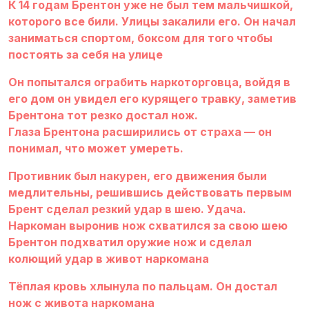
К 14 годам Брентон уже не был тем мальчишкой,
которого все били. Улицы закалили его. Он начал
заниматься спортом, боксом для того чтобы
постоять за себя на улице
Он попытался ограбить наркоторговца, войдя в
его дом он увидел его курящего травку, заметив
Брентона тот резко достал нож.
Глаза Брентона расширились от страха — он
понимал, что может умереть.
Противник был накурен, его движения были
медлительны, решившись действовать первым
Брент сделал резкий удар в шею. Удача.
Наркоман выронив нож схватился за свою шею
Брентон подхватил оружие нож и сделал
колющий удар в живот наркомана
Тёплая кровь хлынула по пальцам. Он достал
нож с живота наркомана