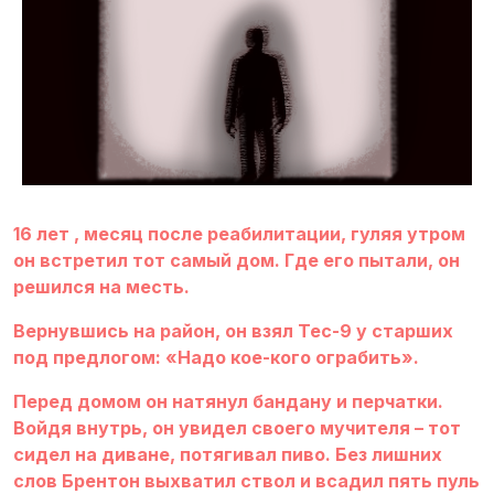
16 лет , месяц после реабилитации, гуляя утром
он встретил тот самый дом. Где его пытали, он
решился на месть.
Вернувшись на район, он взял Tec-9 у старших
под предлогом: «Надо кое-кого ограбить».
Перед домом он натянул бандану и перчатки.
Войдя внутрь, он увидел своего мучителя – тот
сидел на диване, потягивал пиво. Без лишних
слов Брентон выхватил ствол и всадил пять пуль