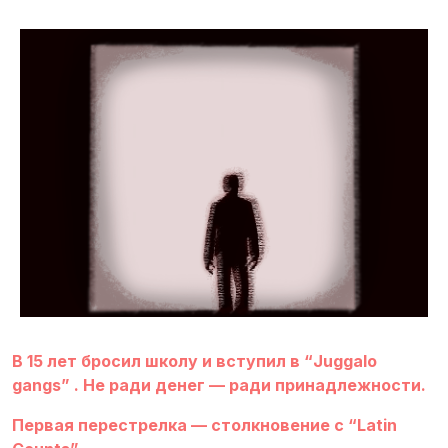
В 15 лет бросил школу и вступил в “Juggalo
gangs” . Не ради денег — ради принадлежности.
Первая перестрелка — столкновение с “Latin