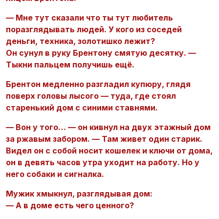
— Мне тут сказали что ты тут любитель
поразглядывать людей. У кого из соседей
деньги, техника, золотишко лежит?
Он сунул в руку Брентону смятую десятку. —
Тыкни пальцем получишь ещё.
Брентон медленно разгладил купюру, глядя
поверх головы лысого — туда, где стоял
старенький дом с синими ставнями.
— Вон у того… — он кивнул на двух этажный дом
за ржавым забором. — Там живет один старик.
Видел он с собой носит кошелек и ключи от дома,
он в девять часов утра уходит на работу. Но у
него собаки и сигналка.
Мужик хмыкнул, разглядывая дом:
— А в доме есть чего ценного?