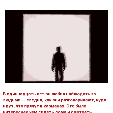
В одиннадцать лет он любил наблюдать за
людьми — следил, как они разговаривают, куда
идут, что прячут в карманах. Это было
интереснее чем сидеть дома и смотреть