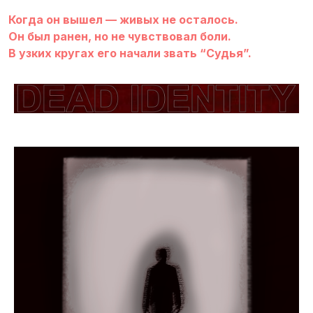
Когда он вышел — живых не осталось.
Он был ранен, но не чувствовал боли.
В узких кругах его начали звать “Судья”.