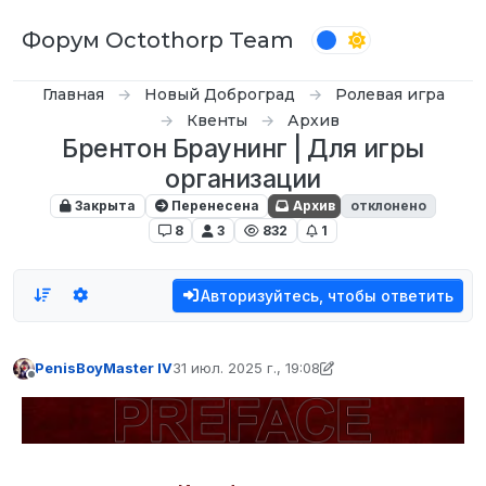
Перейти к содержимому
Форум Octothorp Team
Главная
Новый Доброград
Ролевая игра
Квенты
Архив
Брентон Браунинг | Для игры
организации
Закрыта
Перенесена
Архив
отклонено
8
3
832
1
Авторизуйтесь, чтобы ответить
PenisBoyMaster IV
31 июл. 2025 г., 19:08
отредактировано PenisBoyMaster IV
8 мар. 2
Не в сети