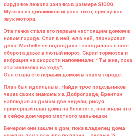
бардачке лежала заначка в размере $1000.
Музыка из динамиков играла тихо, приглушая
звук мотора.
Эта тачка стала его первым настоящим домом в
новом городе. Спал в ней, ел в ней, планировал
дела. Marbelle не подводила - заводилась с пол-
оборота даже в лютый мороз. Скрип тормозов и
вибрация на скорости напоминали: “Ты жив, пока
эта железяка на ходу”.
Она стала его первым домом в новом городе.
План был идеальным. Найдя трое подельников
через своих знакомых в Доброграде, Брентон
наблюдал за домом две недели, рисуя
примерный план дома на блокноте, они знали что
в сейфе дом через местного мальчишки
Вечером они зашли в дом, пока владелец дома
ушел из дома,все шло по плану… первые 12