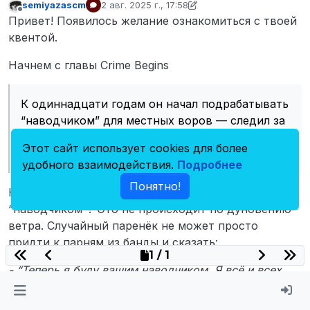
semiyazascm
2 авг. 2025 г., 17:58
отредактировано semiyazascm
8 февр. 2025 г.
Имя, фамилия
Не в сети
Привет! Появилось желание ознакомиться с твоей
квентой.
Брентон Браунинг
Начнем с главы Crime Begins
Внешность
Черный цвет кожи, мужской,
К одиннадцати годам он начал подрабатывать
американец
“наводчиком” для местных воров — следил за
Год рождения
полицией, запоминал, у кого из соседей есть
5 декабря 2000
Этот сайт использует cookies для более
что ценного.
удобного взаимодействия.
Подробнее
Понятно!
Как Брентон пришёл к тому, чтоб подрабатывать
“наводчиком”? Это не происходит по дуновению
ветра. Случайный паренёк не может просто
придти к парням из банды и сказать:
1 / 1
- “Теперь я буду вашим наводчиком. Я всё и всех
знаю.”