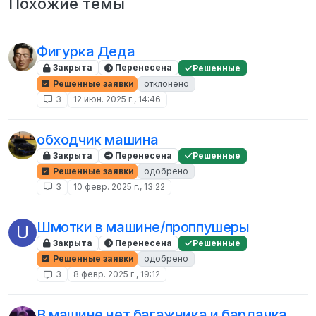
Похожие темы
Фигурка Деда
Закрыта
Перенесена
Решенные
Решенные заявки
отклонено
3
12 июн. 2025 г., 14:46
обходчик машина
Закрыта
Перенесена
Решенные
Решенные заявки
одобрено
3
10 февр. 2025 г., 13:22
Шмотки в машине/проппушеры
U
Закрыта
Перенесена
Решенные
Решенные заявки
одобрено
3
8 февр. 2025 г., 19:12
В машине нет багажника и бардачка