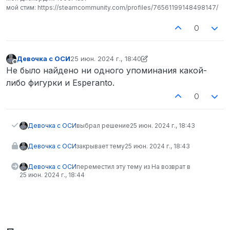
мой стим: https://steamcommunity.com/profiles/76561199148498147/
0
Девочка с ОСИ
25 июн. 2024 г., 18:40
отредактировано Девочка с ОСИ
Не в сети
Не было найдено ни одного упоминания какой-
либо фигурки и Esperanto.
0
Девочка с ОСИ
выбрал решение
25 июн. 2024 г., 18:43
Девочка с ОСИ
закрывает тему
25 июн. 2024 г., 18:43
Девочка с ОСИ
переместил эту тему из На возврат в
25 июн. 2024 г., 18:44