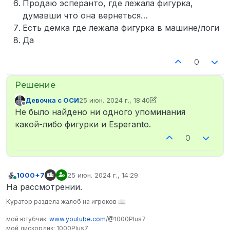
Продаю эсперанто, где лежала фигурка,
думавши что она вернеться…
Есть демка где лежала фигурка в машине/логи
Да
0
Девочка с ОСИ
25 июн. 2024 г., 18:40
отредактировано Девочка с ОСИ
Не в сети
Не было найдено ни одного упоминания
какой-либо фигурки и Esperanto.
0
1000+7
25 июн. 2024 г., 14:29
отредактировано
В сети
На рассмотрении.
Куратор раздела жалоб на игроков 📖
мой ютубчик:
www.youtube.com
/@1000Plus7
мой дискордик: 1000Plus7