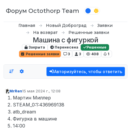
Перейти к содержимому
Форум Octothorp Team
Главная
Новый Доброград
Заявки
На возврат
Решенные заявки
Машина с фигуркой
Закрыта
Перенесена
Решенные
Решенные заявки
3
3
408
1
Авторизуйтесь, чтобы ответить
MrRen
15 мая 2024 г., 12:08
отредактировано
Не в сети
Мартин Миллер
STEAM_0:1:436969138
atb_dream
Фигурка в машине
14:00