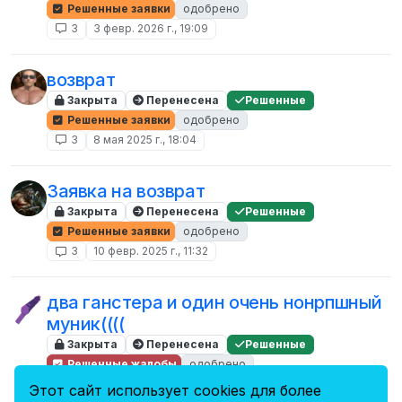
Решенные заявки
одобрено
3
3 февр. 2026 г., 19:09
возврат
Закрыта
Перенесена
Решенные
Решенные заявки
одобрено
3
8 мая 2025 г., 18:04
Заявка на возврат
Закрыта
Перенесена
Решенные
Решенные заявки
одобрено
3
10 февр. 2025 г., 11:32
два ганстера и один очень нонрпшный
муник((((
Закрыта
Перенесена
Решенные
Решенные жалобы
одобрено
3
3 окт. 2024 г., 13:41
Этот сайт использует cookies для более