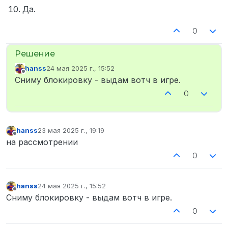
Да.
0
hanss
24 мая 2025 г., 15:52
отредактировано
Не в сети
Сниму блокировку - выдам вотч в игре.
0
hanss
23 мая 2025 г., 19:19
отредактировано
Не в сети
на рассмотрении
0
hanss
24 мая 2025 г., 15:52
отредактировано
Не в сети
Сниму блокировку - выдам вотч в игре.
0