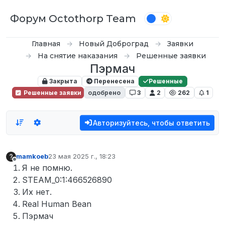
Перейти к содержимому
Форум Octothorp Team
Главная
Новый Доброград
Заявки
На снятие наказания
Решенные заявки
Пэрмач
Закрыта
Перенесена
Решенные
Решенные заявки
одобрено
3
2
262
1
Авторизуйтесь, чтобы ответить
mamkoeb
23 мая 2025 г., 18:23
отредактировано
Не в сети
Я не помню.
STEAM_0:1:466526890
Их нет.
Real Human Bean
Пэрмач