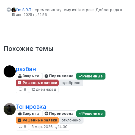
I'm S.R.T.
переместил эту тему из На игрока Доброграда в
15 авг. 2025 г., 22:56
Похожие темы
разбан
Закрыта
Перенесена
Решенные
Решенные заявки
одобрено
8
12 дней назад
Тонировка
Закрыта
Перенесена
Решенные
Решенные заявки
отклонено
8
3 мар. 2026 г., 14:30