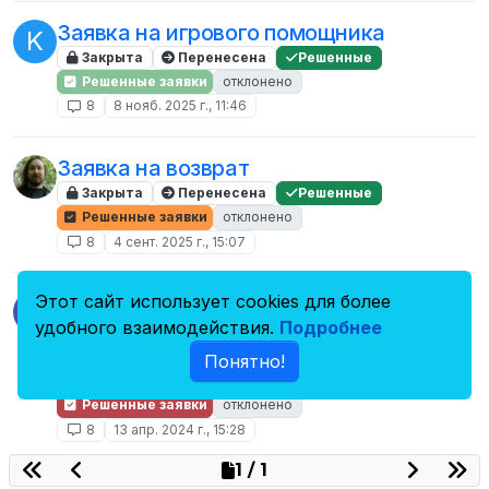
Заявка на игрового помощника
K
Закрыта
Перенесена
Решенные
Решенные заявки
отклонено
8
8 нояб. 2025 г., 11:46
Заявка на возврат
Закрыта
Перенесена
Решенные
Решенные заявки
отклонено
8
4 сент. 2025 г., 15:07
Возвращение простого игрока в
Этот сайт использует cookies для более
G
добрый город(Заявка висит с
удобного взаимодействия.
Подробнее
24.03.2024)
Понятно!
Закрыта
Перенесена
Решенные
Решенные заявки
отклонено
8
13 апр. 2024 г., 15:28
1 / 1