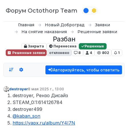
Перейти к содержимому
Форум Octothorp Team
Главная
Новый Доброград
Заявки
На снятие наказания
Решенные заявки
Разбан
Закрыта
Перенесена
Решенные
Решенные заявки
отклонено
8
4
802
1
Авторизуйтесь, чтобы ответить
destroyer
8 мая 2025 г., 13:00
отредактировано
Не в сети
destroyer, Рензо Дисайз
STEAM_0:1:614126784
destroyer499
@
kaban_son
https://yapx.ru/album/Y4I7N