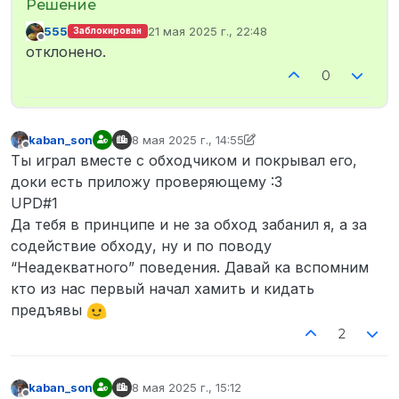
555
21 мая 2025 г., 22:48
Заблокирован
отредактировано
Не в сети
отклонено.
0
kaban_son
8 мая 2025 г., 14:55
отредактировано kaban_son
5 авг. 2025 г., 15
Не в сети
Ты играл вместе с обходчиком и покрывал его,
доки есть приложу проверяющему :3
UPD#1
Да тебя в принципе и не за обход забанил я, а за
содействие обходу, ну и по поводу
“Неадекватного” поведения. Давай ка вспомним
кто из нас первый начал хамить и кидать
предъявы
2
kaban_son
8 мая 2025 г., 15:12
отредактировано