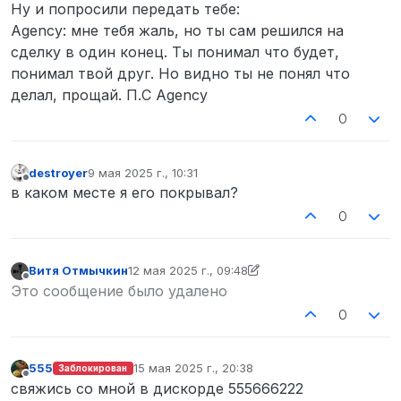
Не в сети
Ну и попросили передать тебе:
Agency: мне тебя жаль, но ты сам решился на
сделку в один конец. Ты понимал что будет,
понимал твой друг. Но видно ты не понял что
делал, прощай. П.С Agency
0
destroyer
9 мая 2025 г., 10:31
отредактировано
Не в сети
в каком месте я его покрывал?
0
Витя Отмычкин
12 мая 2025 г., 09:48
отредактировано Витя Отмычкин
5 дек. 2025 г.
Не в сети
Это сообщение было удалено
0
555
15 мая 2025 г., 20:38
Заблокирован
отредактировано
Не в сети
свяжись со мной в дискорде 555666222