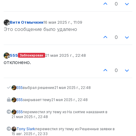
0
Витя Отмычкин
16 мая 2025 г., 11:09
отредактировано
Не в сети
Это сообщение было удалено
0
555
21 мая 2025 г., 22:48
Заблокирован
отредактировано
Не в сети
отклонено.
0
555
выбрал решение
21 мая 2025 г., 22:48
555
закрывает тему
21 мая 2025 г., 22:48
555
переместил эту тему из На снятие наказания в
21 мая 2025 г., 22:48
Tony Slark
переместил эту тему из Решенные заявки в
15 авг. 2025 г., 22:33