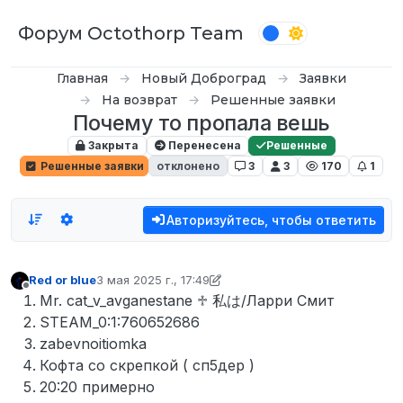
Перейти к содержимому
Форум Octothorp Team
Главная
Новый Доброград
Заявки
На возврат
Решенные заявки
Почему то пропала вешь
Закрыта
Перенесена
Решенные
Решенные заявки
отклонено
3
3
170
1
Авторизуйтесь, чтобы ответить
Red or blue
3 мая 2025 г., 17:49
отредактировано Кампот
5 апр. 2025 г., 18:03
Не в сети
Mr. cat_v_avganestane ♱ 私は/Ларри Смит
STEAM_0:1:760652686
zabevnoitiomka
Кофта со скрепкой ( сп5дер )
20:20 примерно