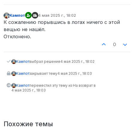
Кампот
4 мая 2025 г., 18:02
отредактировано
Не в сети
К сожалению порывшись в логах ничего с этой
вещью не нашёл.
Отклонено.
0
Кампот
выбрал решение
4 мая 2025 г., 18:02
Кампот
закрывает тему
4 мая 2025 г., 18:03
Кампот
переместил эту тему из На возврат в
4 мая 2025 г., 18:03
Похожие темы