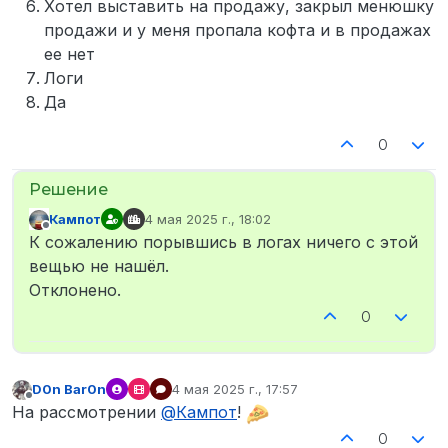
Хотел выставить на продажу, закрыл менюшку
продажи и у меня пропала кофта и в продажах
ее нет
Логи
Да
0
Кампот
4 мая 2025 г., 18:02
отредактировано
Не в сети
К сожалению порывшись в логах ничего с этой
вещью не нашёл.
Отклонено.
0
D0n Bar0n
4 мая 2025 г., 17:57
отредактировано
Не в сети
На рассмотрении
@
Кампот
!
0