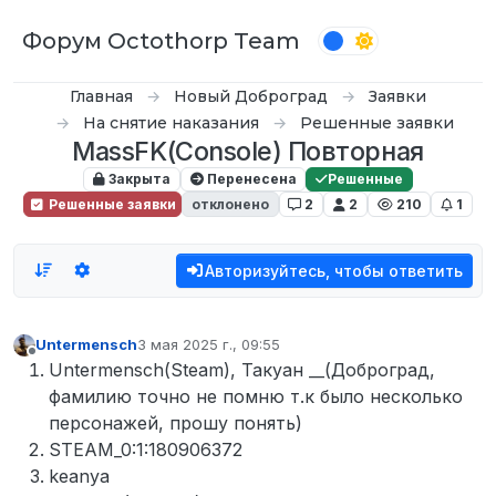
Перейти к содержимому
Форум Octothorp Team
Главная
Новый Доброград
Заявки
На снятие наказания
Решенные заявки
MassFK(Console) Повторная
Закрыта
Перенесена
Решенные
Решенные заявки
отклонено
2
2
210
1
Авторизуйтесь, чтобы ответить
Untermensch
3 мая 2025 г., 09:55
отредактировано
Не в сети
Untermensch(Steam), Такуан __(Доброград,
фамилию точно не помню т.к было несколько
персонажей, прошу понять)
STEAM_0:1:180906372
keanya