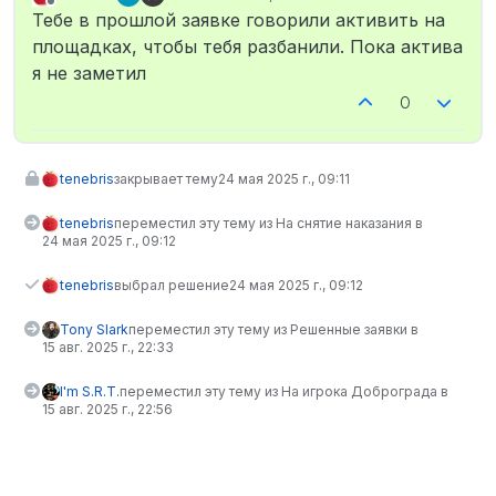
отредактировано
Не в сети
Тебе в прошлой заявке говорили активить на
площадках, чтобы тебя разбанили. Пока актива
я не заметил
0
tenebris
закрывает тему
24 мая 2025 г., 09:11
tenebris
переместил эту тему из На снятие наказания в
24 мая 2025 г., 09:12
tenebris
выбрал решение
24 мая 2025 г., 09:12
Tony Slark
переместил эту тему из Решенные заявки в
15 авг. 2025 г., 22:33
I'm S.R.T.
переместил эту тему из На игрока Доброграда в
15 авг. 2025 г., 22:56